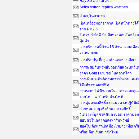
Hay Xe Có Tài Xế?
Seiko Astron replica watches
เงินอยู่ในอากาศ
เปิดเครื่องฟอกอากาศ เปิดหน้าต่างได
จาก PM2.5
วิเคราะห์ข้อดี ข้อเสียของคอนโดพร้อมอ
คุ้มค่า
การบริหารหนี้บ้าน 15 ล้าน : ผ่อนเดือน
จะเหมาะสม
การปรับปรุงที่อยู่อาศัยและทางเลือกกา
การสะสมสินทรัพย์ปลอดภัยและบทวิเค
ราคา Gold Futures ในตลาดโลก
การเพิ่มประสิทธิภาพการทำงานและเ
โต๊ะทํางานออฟฟิศ
งานระบบไฟฟ้าภายในอาคารและคุณส
สายไฟ thw สำหรับช่างไฟฟ้า
การคุ้มครองสิทธิ์และแนวทางปฏิบัติเ
ฝากหมดอายุ เพื่อรักษากรรมสิทธิ์
วิเคราะห์มูลค่าที่ดินตาบอด ราคาประ
ขยับตัวในตลาดอสังหาริมทรัพย์
ของใช้เด็กแรกเกิดมีอะไรบ้าง เพื่อเต
พร้อมต้อนรับสมาชิกใหม่