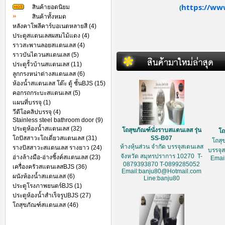
https://ww
สินค้ายอดนิยม
(
สินค้าทั้งหมด
หลังคาโพลีคาร์บอเนตหลายสี (4)
ประตูสแตนเลสผสมไม้แดง (4)
ราวสะพานลอยสแตนเลส (4)
ราวบันไดวนสแตนเลส (5)
ประตูรั้วบ้านสแตนเลส (11)
ลูกกรงหน่าต่างสแตนเลส (6)
ห้องน้ำสแตนเลส โต๊ะ ตู้ ชั้นBJS (15)
คอกรถกระบะสแตนเลส (5)
แผนที่บรรจุ (1)
วีดีโอคลิปบรรจุ (4)
Stainless steel bathroom door (9)
ประตูห้องน้ำสแตนเลส (32)
โถสุขภัณฑ์นั่งราบสแตนเลส รุ่น
โถ
โถปัสสาวะโถเดี่ยวสแตนเลส (31)
SS-B07
โถสุ
ห้างหุ้นส่วน จำกัด บรรจุสเตนเลส
รางปัสสาวะสแตนเลส รางยาว (24)
บรรจุ
จังหวัด สมุทรปราการ 10270 T-
อ่างล้างมือ-อ่างซิ้งค์สแตนเลส (23)
Emai
0879393870 T-0899285052
เครื่องครัวสแตนเลสBJS (36)
Email:banju80@Hotmail.com
ผนังห้องน้ำสแตนเลส (6)
Line:banju80
ประตูโรงภาพยนตร์BJS (1)
ประตูห้องน้ำสำเร็จรูปBJS (27)
โถสุขภัณฑ์สแตนเลส (46)