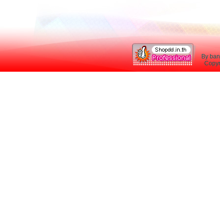
By ban
Copyri