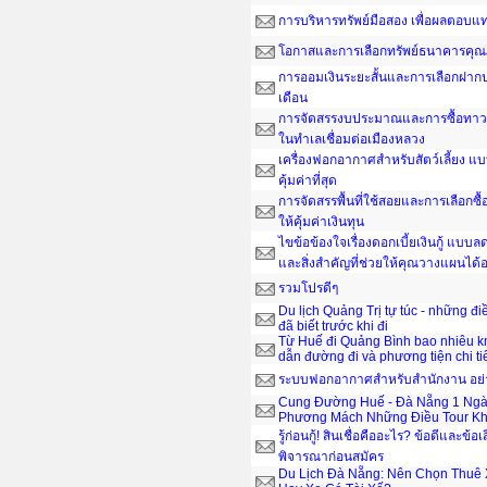
การบริหารทรัพย์มือสอง เพื่อผลตอบ
โอกาสและการเลือกทรัพย์ธนาคารคุณ
การออมเงินระยะสั้นและการเลือกฝากป
เดือน
การจัดสรรงบประมาณและการซื้อทาวน์
ในทำเลเชื่อมต่อเมืองหลวง
เครื่องฟอกอากาศสำหรับสัตว์เลี้ยง แ
คุ้มค่าที่สุด
การจัดสรรพื้นที่ใช้สอยและการเลือกซื
ให้คุ้มค่าเงินทุน
ไขข้อข้องใจเรื่องดอกเบี้ยเงินกู้ แบ
และสิ่งสำคัญที่ช่วยให้คุณวางแผนได
รวมโปรดีๆ
Du lịch Quảng Trị tự túc - những đ
đã biết trước khi đi
Từ Huế đi Quảng Bình bao nhiêu 
dẫn đường đi và phương tiện chi ti
ระบบฟอกอากาศสำหรับสำนักงาน อย่าง
Cung Đường Huế - Đà Nẵng 1 Ngà
Phương Mách Những Điều Tour Kh
รู้ก่อนกู้! สินเชื่อคืออะไร? ข้อดีและข้อเ
พิจารณาก่อนสมัคร
Du Lịch Đà Nẵng: Nên Chọn Thuê 