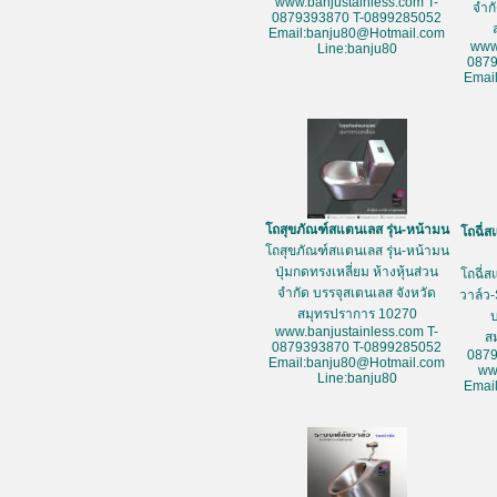
www.banjustainless.com T-
จำก
0879393870 T-0899285052
Email:banju80@Hotmail.com
www
Line:banju80
087
Emai
โถสุขภัณฑ์สแตนเลส รุ่น-หน้ามน
โถฉี่ส
โถสุขภัณฑ์สแตนเลส รุ่น-หน้ามน
ปุ่มกดทรงเหลี่ยม ห้างหุ้นส่วน
โถฉี่ส
จำกัด บรรจุสเตนเลส จังหวัด
วาล์ว-
สมุทรปราการ 10270
www.banjustainless.com T-
ส
0879393870 T-0899285052
087
Email:banju80@Hotmail.com
ww
Line:banju80
Emai