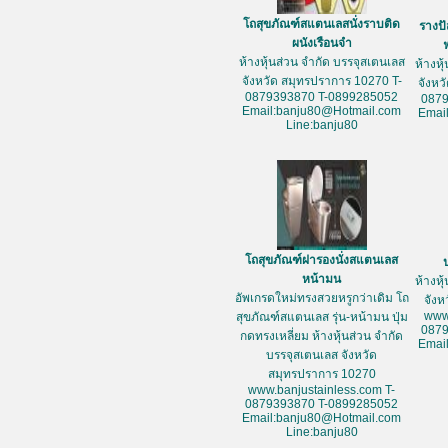
โถสุขภัณฑ์สแตนเลสนั่งราบติด
รางป
ผนังเรือนจำ
ห้างหุ้นส่วน จำกัด บรรจุสเตนเลส
ห้างหุ
จังหวัด สมุทรปราการ 10270 T-
จังหว
0879393870 T-0899285052
087
Email:banju80@Hotmail.com
Emai
Line:banju80
โถสุขภัณฑ์ฝารองนั่งสแตนเลส
หน้ามน
ห้างหุ
อัพเกรดใหม่ทรงสวยหรูกว่าเดิม โถ
จัง
www
สุขภัณฑ์สแตนเลส รุ่น-หน้ามน ปุ่ม
087
กดทรงเหลี่ยม ห้างหุ้นส่วน จำกัด
Emai
บรรจุสเตนเลส จังหวัด
สมุทรปราการ 10270
www.banjustainless.com T-
0879393870 T-0899285052
Email:banju80@Hotmail.com
Line:banju80