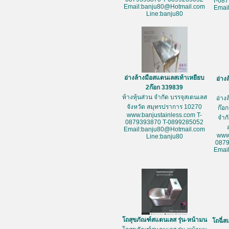
T-08
Email:banju80@Hotmail.com
Emai
Line:banju80
อ่างล้างมือสแตนเลสเท้าเหยียบ
อ่าง
2ก๊อก 339839
ห้างหุ้นส่วน จำกัด บรรจุสเตนเลส
อ่าง
จังหวัด สมุทรปราการ 10270
ก๊อก
www.banjustainless.com T-
จำก
0879393870 T-0899285052
Email:banju80@Hotmail.com
www
Line:banju80
087
Emai
โถสุขภัณฑ์สแตนเลส รุ่น-หน้ามน
โถฉี่ส