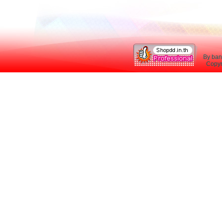
By ban
Copyri