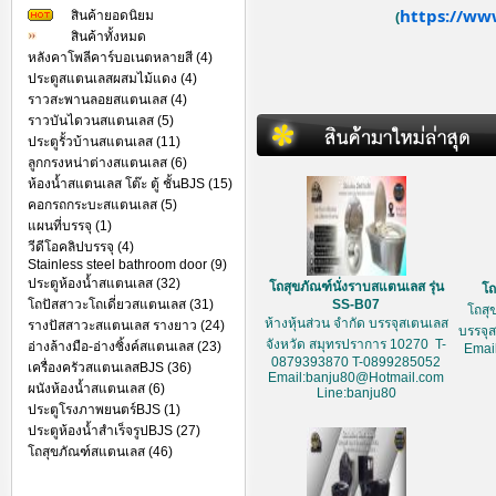
https://ww
สินค้ายอดนิยม
(
สินค้าทั้งหมด
หลังคาโพลีคาร์บอเนตหลายสี (4)
ประตูสแตนเลสผสมไม้แดง (4)
ราวสะพานลอยสแตนเลส (4)
ราวบันไดวนสแตนเลส (5)
ประตูรั้วบ้านสแตนเลส (11)
ลูกกรงหน่าต่างสแตนเลส (6)
ห้องน้ำสแตนเลส โต๊ะ ตู้ ชั้นBJS (15)
คอกรถกระบะสแตนเลส (5)
แผนที่บรรจุ (1)
วีดีโอคลิปบรรจุ (4)
Stainless steel bathroom door (9)
ประตูห้องน้ำสแตนเลส (32)
โถสุขภัณฑ์นั่งราบสแตนเลส รุ่น
โถ
โถปัสสาวะโถเดี่ยวสแตนเลส (31)
SS-B07
โถสุ
ห้างหุ้นส่วน จำกัด บรรจุสเตนเลส
รางปัสสาวะสแตนเลส รางยาว (24)
บรรจุ
จังหวัด สมุทรปราการ 10270 T-
อ่างล้างมือ-อ่างซิ้งค์สแตนเลส (23)
Emai
0879393870 T-0899285052
เครื่องครัวสแตนเลสBJS (36)
Email:banju80@Hotmail.com
ผนังห้องน้ำสแตนเลส (6)
Line:banju80
ประตูโรงภาพยนตร์BJS (1)
ประตูห้องน้ำสำเร็จรูปBJS (27)
โถสุขภัณฑ์สแตนเลส (46)