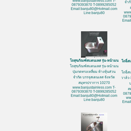
www.banjustainless.com T-
จำก
0879393870 T-0899285052
Email:banju80@Hotmail.com
www
Line:banju80
087
Emai
โถสุขภัณฑ์สแตนเลส รุ่น-หน้ามน
โถฉี่ส
โถสุขภัณฑ์สแตนเลส รุ่น-หน้ามน
ปุ่มกดทรงเหลี่ยม ห้างหุ้นส่วน
โถฉี่ส
จำกัด บรรจุสเตนเลส จังหวัด
วาล์ว-
สมุทรปราการ 10270
www.banjustainless.com T-
ส
0879393870 T-0899285052
087
Email:banju80@Hotmail.com
ww
Line:banju80
Emai