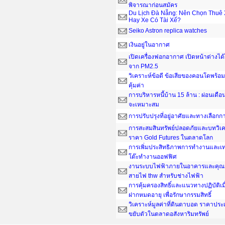
พิจารณาก่อนสมัคร
Du Lịch Đà Nẵng: Nên Chọn Thuê 
Hay Xe Có Tài Xế?
Seiko Astron replica watches
เงินอยู่ในอากาศ
เปิดเครื่องฟอกอากาศ เปิดหน้าต่างได
จาก PM2.5
วิเคราะห์ข้อดี ข้อเสียของคอนโดพร้อมอ
คุ้มค่า
การบริหารหนี้บ้าน 15 ล้าน : ผ่อนเดือน
จะเหมาะสม
การปรับปรุงที่อยู่อาศัยและทางเลือกกา
การสะสมสินทรัพย์ปลอดภัยและบทวิเค
ราคา Gold Futures ในตลาดโลก
การเพิ่มประสิทธิภาพการทำงานและเ
โต๊ะทํางานออฟฟิศ
งานระบบไฟฟ้าภายในอาคารและคุณส
สายไฟ thw สำหรับช่างไฟฟ้า
การคุ้มครองสิทธิ์และแนวทางปฏิบัติเ
ฝากหมดอายุ เพื่อรักษากรรมสิทธิ์
วิเคราะห์มูลค่าที่ดินตาบอด ราคาประ
ขยับตัวในตลาดอสังหาริมทรัพย์