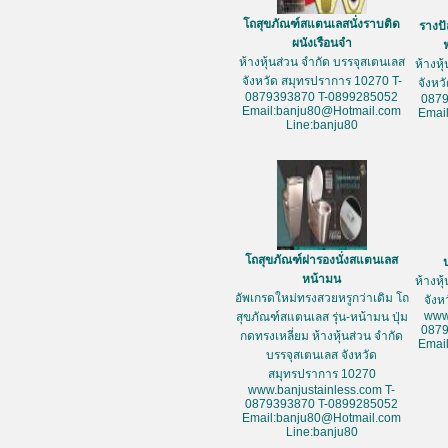
โถสุขภัณฑ์สแตนเลสนั่งราบติด
รางป
ผนังเรือนจำ
ห้างหุ้นส่วน จำกัด บรรจุสเตนเลส
ห้างหุ
จังหวัด สมุทรปราการ 10270 T-
จังหว
0879393870 T-0899285052
087
Email:banju80@Hotmail.com
Emai
Line:banju80
โถสุขภัณฑ์ฝารองนั่งสแตนเลส
หน้ามน
ห้างหุ
อัพเกรดใหม่ทรงสวยหรูกว่าเดิม โถ
จัง
www
สุขภัณฑ์สแตนเลส รุ่น-หน้ามน ปุ่ม
087
กดทรงเหลี่ยม ห้างหุ้นส่วน จำกัด
Emai
บรรจุสเตนเลส จังหวัด
สมุทรปราการ 10270
www.banjustainless.com T-
0879393870 T-0899285052
Email:banju80@Hotmail.com
Line:banju80