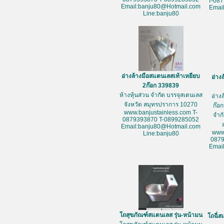
T-08
Email:banju80@Hotmail.com
Emai
Line:banju80
อ่างล้างมือสแตนเลสเท้าเหยียบ
อ่าง
2ก๊อก 339839
ห้างหุ้นส่วน จำกัด บรรจุสเตนเลส
อ่าง
จังหวัด สมุทรปราการ 10270
ก๊อก
www.banjustainless.com T-
จำก
0879393870 T-0899285052
Email:banju80@Hotmail.com
www
Line:banju80
087
Emai
โถสุขภัณฑ์สแตนเลส รุ่น-หน้ามน
โถฉี่ส