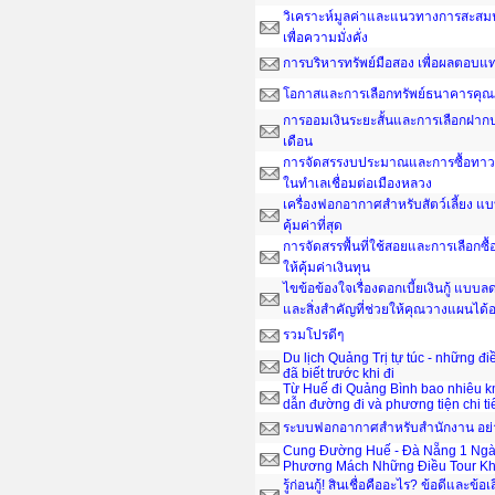
วิเคราะห์มูลค่าและแนวทางการสะสมน
เพื่อความมั่งคั่ง
การบริหารทรัพย์มือสอง เพื่อผลตอบ
โอกาสและการเลือกทรัพย์ธนาคารคุณ
การออมเงินระยะสั้นและการเลือกฝากป
เดือน
การจัดสรรงบประมาณและการซื้อทาวน์
ในทำเลเชื่อมต่อเมืองหลวง
เครื่องฟอกอากาศสำหรับสัตว์เลี้ยง แ
คุ้มค่าที่สุด
การจัดสรรพื้นที่ใช้สอยและการเลือกซื
ให้คุ้มค่าเงินทุน
ไขข้อข้องใจเรื่องดอกเบี้ยเงินกู้ แบ
และสิ่งสำคัญที่ช่วยให้คุณวางแผนได
รวมโปรดีๆ
Du lịch Quảng Trị tự túc - những đ
đã biết trước khi đi
Từ Huế đi Quảng Bình bao nhiêu 
dẫn đường đi và phương tiện chi ti
ระบบฟอกอากาศสำหรับสำนักงาน อย่าง
Cung Đường Huế - Đà Nẵng 1 Ngà
Phương Mách Những Điều Tour Kh
รู้ก่อนกู้! สินเชื่อคืออะไร? ข้อดีและข้อเ