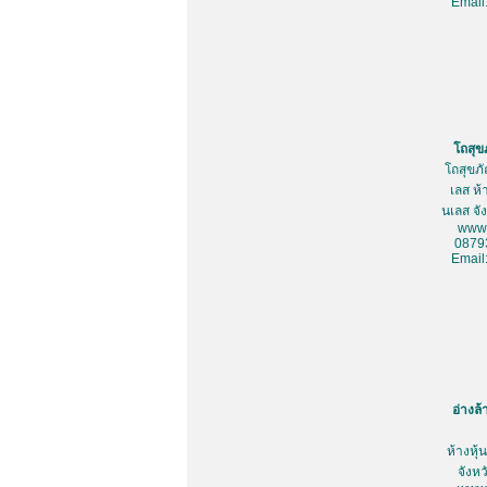
Email
โถสุข
โถสุขภ
เลส ห้
นเลส จั
www.
0879
Email
อ่างล
ห้างหุ
จังห