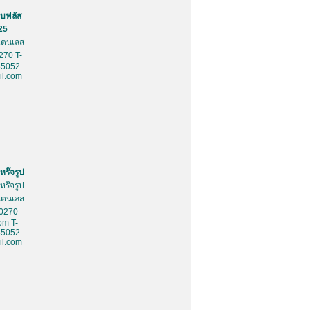
บฟลัส
25
สเตนเลส
270 T-
85052
l.com
หร๊จรูป
หร๊จรูป
สเตนเลส
10270
om T-
85052
l.com