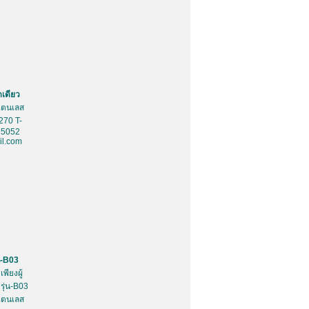
ดเดียว
สเตนเลส
270 T-
85052
l.com
น-B03
พียงผู้
รุ่น-B03
สเตนเลส