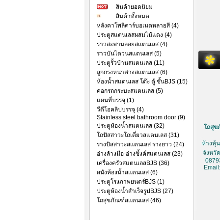
สินค้ายอดนิยม
สินค้าทั้งหมด
หลังคาโพลีคาร์บอเนตหลายสี (4)
ประตูสแตนเลสผสมไม้แดง (4)
ราวสะพานลอยสแตนเลส (4)
ราวบันไดวนสแตนเลส (5)
ประตูรั้วบ้านสแตนเลส (11)
ลูกกรงหน่าต่างสแตนเลส (6)
ห้องน้ำสแตนเลส โต๊ะ ตู้ ชั้นBJS (15)
คอกรถกระบะสแตนเลส (5)
แผนที่บรรจุ (1)
วีดีโอคลิปบรรจุ (4)
Stainless steel bathroom door (9)
ประตูห้องน้ำสแตนเลส (32)
โถสุขภ
โถปัสสาวะโถเดี่ยวสแตนเลส (31)
ห้างหุ
รางปัสสาวะสแตนเลส รางยาว (24)
จังหวั
อ่างล้างมือ-อ่างซิ้งค์สแตนเลส (23)
0879
เครื่องครัวสแตนเลสBJS (36)
Email
ผนังห้องน้ำสแตนเลส (6)
ประตูโรงภาพยนตร์BJS (1)
ประตูห้องน้ำสำเร็จรูปBJS (27)
โถสุขภัณฑ์สแตนเลส (46)