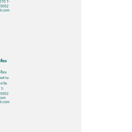
270 T-
85052
l.com
ลี่ยม
ลี่ยม
้นส่วน
งหวัด
 T-
85052
.com
l.com