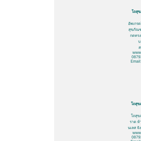
โถสุข
อัพเกรด
สุขภัณฑ
กดทรงเ
บ
ส
www.
0879
Email
โถสุข
โถสุข
ราด ห้
นเลส จั
www.
0879