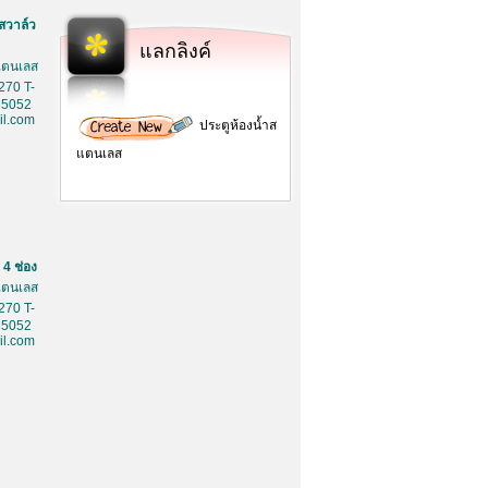
สวาล์ว
แลกลิงค์
สเตนเลส
270 T-
85052
l.com
ประตูห้องน้ำส
แตนเลส
4 ช่อง
สเตนเลส
270 T-
85052
l.com