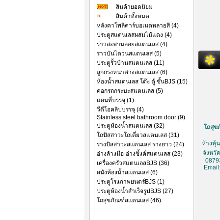
สินค้ายอดนิยม
สินค้าทั้งหมด
หลังคาโพลีคาร์บอเนตหลายสี (4)
ประตูสแตนเลสผสมไม้แดง (4)
ราวสะพานลอยสแตนเลส (4)
ราวบันไดวนสแตนเลส (5)
ประตูรั้วบ้านสแตนเลส (11)
ลูกกรงหน่าต่างสแตนเลส (6)
ห้องน้ำสแตนเลส โต๊ะ ตู้ ชั้นBJS (15)
คอกรถกระบะสแตนเลส (5)
แผนที่บรรจุ (1)
วีดีโอคลิปบรรจุ (4)
Stainless steel bathroom door (9)
ประตูห้องน้ำสแตนเลส (32)
โถสุขภ
โถปัสสาวะโถเดี่ยวสแตนเลส (31)
ห้างหุ
รางปัสสาวะสแตนเลส รางยาว (24)
จังหวั
อ่างล้างมือ-อ่างซิ้งค์สแตนเลส (23)
0879
เครื่องครัวสแตนเลสBJS (36)
Email
ผนังห้องน้ำสแตนเลส (6)
ประตูโรงภาพยนตร์BJS (1)
ประตูห้องน้ำสำเร็จรูปBJS (27)
โถสุขภัณฑ์สแตนเลส (46)