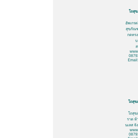
โถสุข
อัพเกรด
สุขภัณฑ
กดทรงเ
บ
ส
www.
0879
Email
โถสุข
โถสุข
ราด ห้
นเลส จั
www.
0879