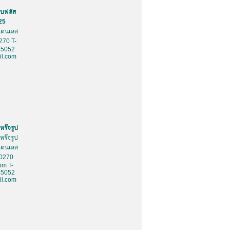
บฟลัส
25
สเตนเลส
270 T-
85052
l.com
หร๊จรูป
หร๊จรูป
สเตนเลส
10270
om T-
85052
l.com