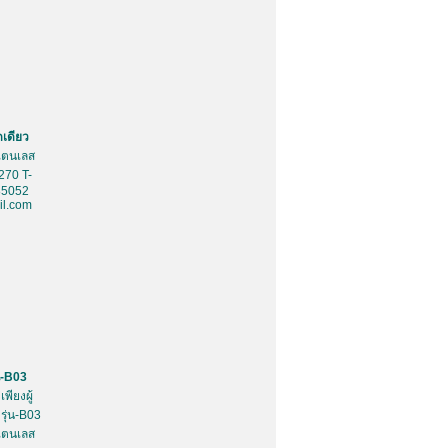
ดเดียว
สเตนเลส
270 T-
85052
l.com
น-B03
พียงผู้
รุ่น-B03
สเตนเลส