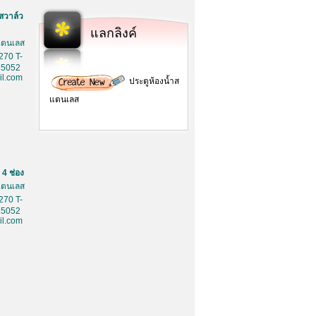
สวาล์ว
แลกลิงค์
สเตนเลส
270 T-
85052
l.com
ประตูห้องน้ำส
แตนเลส
4 ช่อง
สเตนเลส
270 T-
85052
l.com