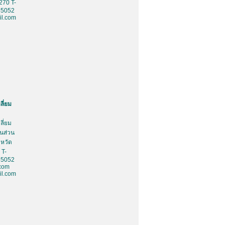
270 T-
85052
l.com
ลี่ยม
ลี่ยม
้นส่วน
งหวัด
 T-
85052
.com
l.com