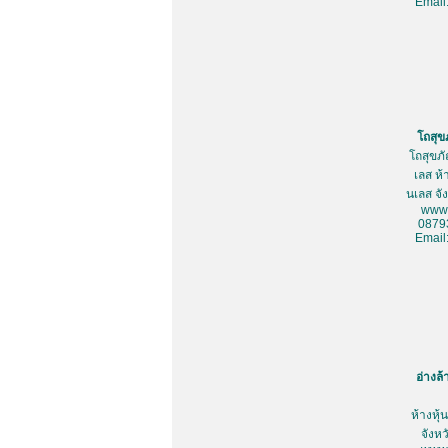
Email
โถสุข
โถสุขภ
เลส ห้
นเลส จั
www.
0879
Email
อ่างล
ห้างหุ
จังห