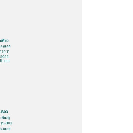
ดเดียว
สเตนเลส
270 T-
85052
l.com
น-B03
พียงผู้
รุ่น-B03
สเตนเลส