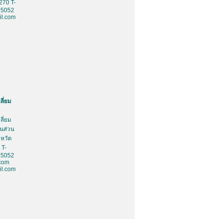
270 T-
85052
l.com
ลี่ยม
ลี่ยม
้นส่วน
งหวัด
 T-
85052
.com
l.com