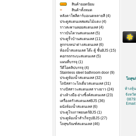
สินค้ายอดนิยม
สินค้าทั้งหมด
หลังคาโพลีคาร์บอเนตหลายสี (4)
ประตูสแตนเลสผสมไม้แดง (4)
ราวสะพานลอยสแตนเลส (4)
ราวบันไดวนสแตนเลส (5)
ประตูรั้วบ้านสแตนเลส (11)
ลูกกรงหน่าต่างสแตนเลส (6)
ห้องน้ำสแตนเลส โต๊ะ ตู้ ชั้นBJS (15)
คอกรถกระบะสแตนเลส (5)
แผนที่บรรจุ (1)
วีดีโอคลิปบรรจุ (4)
Stainless steel bathroom door (9)
ประตูห้องน้ำสแตนเลส (32)
โถสุขภ
โถปัสสาวะโถเดี่ยวสแตนเลส (31)
ห้างหุ
รางปัสสาวะสแตนเลส รางยาว (24)
จังหวั
อ่างล้างมือ-อ่างซิ้งค์สแตนเลส (23)
0879
เครื่องครัวสแตนเลสBJS (36)
Email
ผนังห้องน้ำสแตนเลส (6)
ประตูโรงภาพยนตร์BJS (1)
ประตูห้องน้ำสำเร็จรูปBJS (27)
โถสุขภัณฑ์สแตนเลส (46)