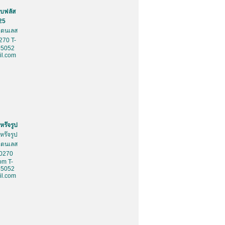
บฟลัส
25
สเตนเลส
270 T-
85052
l.com
หร๊จรูป
หร๊จรูป
สเตนเลส
10270
om T-
85052
l.com