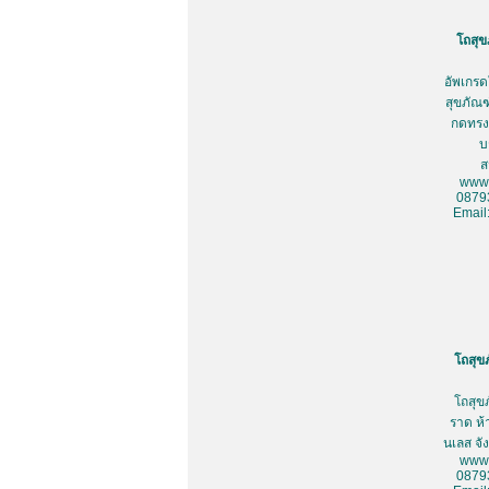
โถสุข
อัพเกรด
สุขภัณฑ
กดทรงเ
บ
ส
www.
0879
Email
โถสุข
โถสุข
ราด ห้
นเลส จั
www.
0879