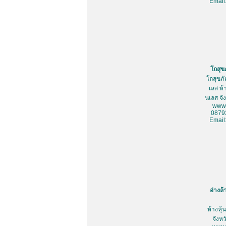
Email
โถสุข
โถสุขภ
เลส ห้
นเลส จั
www.
0879
Email
อ่างล
ห้างหุ
จังห