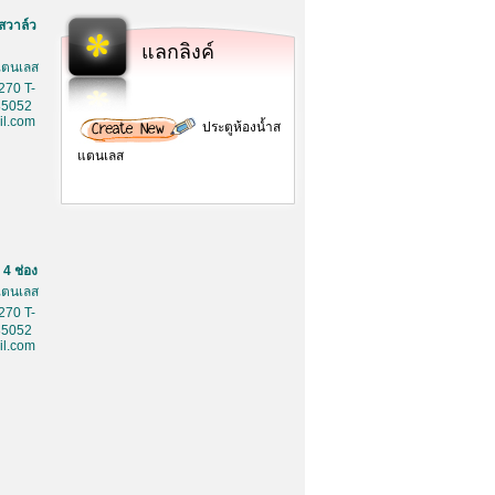
สวาล์ว
แลกลิงค์
สเตนเลส
270 T-
85052
l.com
ประตูห้องน้ำส
แตนเลส
4 ช่อง
สเตนเลส
270 T-
85052
l.com