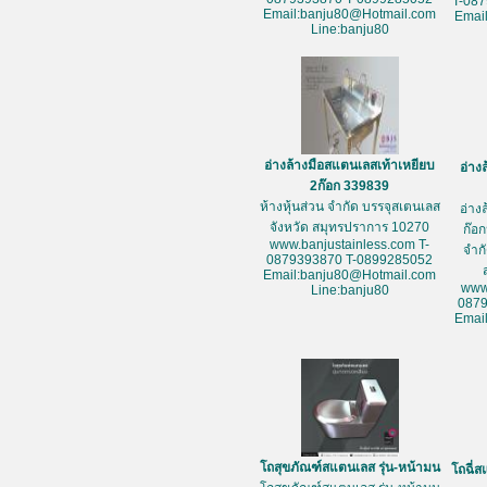
T-08
Email:banju80@Hotmail.com
Emai
Line:banju80
อ่างล้างมือสแตนเลสเท้าเหยียบ
อ่าง
2ก๊อก 339839
ห้างหุ้นส่วน จำกัด บรรจุสเตนเลส
อ่าง
จังหวัด สมุทรปราการ 10270
ก๊อก
www.banjustainless.com T-
จำก
0879393870 T-0899285052
Email:banju80@Hotmail.com
www
Line:banju80
087
Emai
โถสุขภัณฑ์สแตนเลส รุ่น-หน้ามน
โถฉี่ส