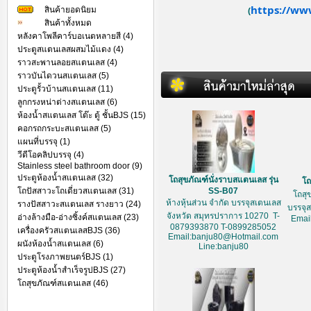
https://ww
สินค้ายอดนิยม
(
สินค้าทั้งหมด
หลังคาโพลีคาร์บอเนตหลายสี (4)
ประตูสแตนเลสผสมไม้แดง (4)
ราวสะพานลอยสแตนเลส (4)
ราวบันไดวนสแตนเลส (5)
ประตูรั้วบ้านสแตนเลส (11)
ลูกกรงหน่าต่างสแตนเลส (6)
ห้องน้ำสแตนเลส โต๊ะ ตู้ ชั้นBJS (15)
คอกรถกระบะสแตนเลส (5)
แผนที่บรรจุ (1)
วีดีโอคลิปบรรจุ (4)
Stainless steel bathroom door (9)
ประตูห้องน้ำสแตนเลส (32)
โถสุขภัณฑ์นั่งราบสแตนเลส รุ่น
โถ
โถปัสสาวะโถเดี่ยวสแตนเลส (31)
SS-B07
โถสุ
ห้างหุ้นส่วน จำกัด บรรจุสเตนเลส
รางปัสสาวะสแตนเลส รางยาว (24)
บรรจุ
จังหวัด สมุทรปราการ 10270 T-
อ่างล้างมือ-อ่างซิ้งค์สแตนเลส (23)
Emai
0879393870 T-0899285052
เครื่องครัวสแตนเลสBJS (36)
Email:banju80@Hotmail.com
ผนังห้องน้ำสแตนเลส (6)
Line:banju80
ประตูโรงภาพยนตร์BJS (1)
ประตูห้องน้ำสำเร็จรูปBJS (27)
โถสุขภัณฑ์สแตนเลส (46)