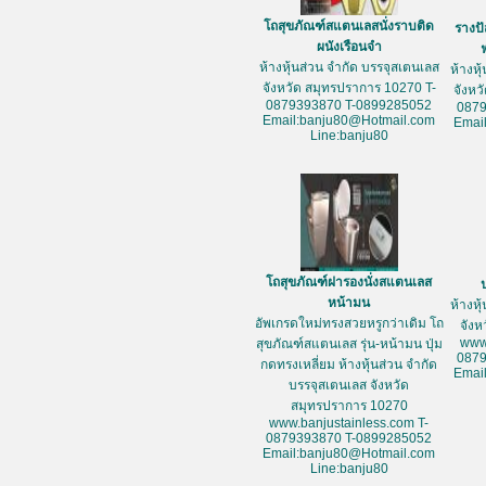
โถสุขภัณฑ์สแตนเลสนั่งราบติด
รางป
ผนังเรือนจำ
ห้างหุ้นส่วน จำกัด บรรจุสเตนเลส
ห้างหุ
จังหวัด สมุทรปราการ 10270 T-
จังหว
0879393870 T-0899285052
087
Email:banju80@Hotmail.com
Emai
Line:banju80
โถสุขภัณฑ์ฝารองนั่งสแตนเลส
หน้ามน
ห้างหุ
อัพเกรดใหม่ทรงสวยหรูกว่าเดิม โถ
จัง
www
สุขภัณฑ์สแตนเลส รุ่น-หน้ามน ปุ่ม
087
กดทรงเหลี่ยม ห้างหุ้นส่วน จำกัด
Emai
บรรจุสเตนเลส จังหวัด
สมุทรปราการ 10270
www.banjustainless.com T-
0879393870 T-0899285052
Email:banju80@Hotmail.com
Line:banju80