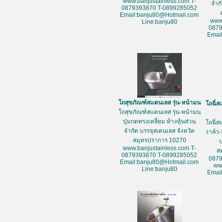
www.banjustainless.com T-
จำก
0879393870 T-0899285052
Email:banju80@Hotmail.com
www
Line:banju80
087
Emai
โถสุขภัณฑ์สแตนเลส รุ่น-หน้ามน
โถฉี่ส
โถสุขภัณฑ์สแตนเลส รุ่น-หน้ามน
ปุ่มกดทรงเหลี่ยม ห้างหุ้นส่วน
โถฉี่ส
จำกัด บรรจุสเตนเลส จังหวัด
วาล์ว-
สมุทรปราการ 10270
www.banjustainless.com T-
ส
0879393870 T-0899285052
087
Email:banju80@Hotmail.com
ww
Line:banju80
Emai