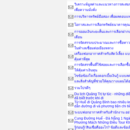
วิเคราะห์มูลค่าและแนวทางการสะสมน
เพื่อความมั่งคั่ง
การบริหารทรัพย์มือสอง เพื่อผลตอบ
โอกาสและการเลือกทรัพย์ธนาคารคุณ
การออมเงินระยะสั้นและการเลือกฝากป
เดือน
การจัดสรรงบประมาณและการซื้อทาวน์
ในทำเลเชื่อมต่อเมืองหลวง
เครื่องฟอกอากาศสำหรับสัตว์เลี้ยง แ
คุ้มค่าที่สุด
การจัดสรรพื้นที่ใช้สอยและการเลือกซื
ให้คุ้มค่าเงินทุน
ไขข้อข้องใจเรื่องดอกเบี้ยเงินกู้ แบ
และสิ่งสำคัญที่ช่วยให้คุณวางแผนได
รวมโปรดีๆ
Du lịch Quảng Trị tự túc - những đ
đã biết trước khi đi
Từ Huế đi Quảng Bình bao nhiêu 
dẫn đường đi và phương tiện chi ti
ระบบฟอกอากาศสำหรับสำนักงาน อย่าง
Cung Đường Huế - Đà Nẵng 1 Ngà
Phương Mách Những Điều Tour Kh
รู้ก่อนกู้! สินเชื่อคืออะไร? ข้อดีและข้อเ