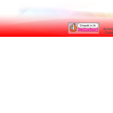
By ban
Copyri