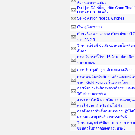
พิจารณาก่อนสมัคร
Du Lịch Đà Nẵng: Nên Chọn Thuê 
Hay Xe Có Tài Xế?
Seiko Astron replica watches
เงินอยู่ในอากาศ
เปิดเครื่องฟอกอากาศ เปิดหน้าต่างได
จาก PM2.5
วิเคราะห์ข้อดี ข้อเสียของคอนโดพร้อมอ
คุ้มค่า
การบริหารหนี้บ้าน 15 ล้าน : ผ่อนเดือน
จะเหมาะสม
การปรับปรุงที่อยู่อาศัยและทางเลือกกา
การสะสมสินทรัพย์ปลอดภัยและบทวิเค
ราคา Gold Futures ในตลาดโลก
การเพิ่มประสิทธิภาพการทำงานและเ
โต๊ะทํางานออฟฟิศ
งานระบบไฟฟ้าภายในอาคารและคุณส
สายไฟ thw สำหรับช่างไฟฟ้า
การคุ้มครองสิทธิ์และแนวทางปฏิบัติเ
ฝากหมดอายุ เพื่อรักษากรรมสิทธิ์
วิเคราะห์มูลค่าที่ดินตาบอด ราคาประ
ขยับตัวในตลาดอสังหาริมทรัพย์