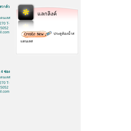
สวาล์ว
แลกลิงค์
สเตนเลส
270 T-
85052
l.com
ประตูห้องน้ำส
แตนเลส
4 ช่อง
สเตนเลส
270 T-
85052
l.com