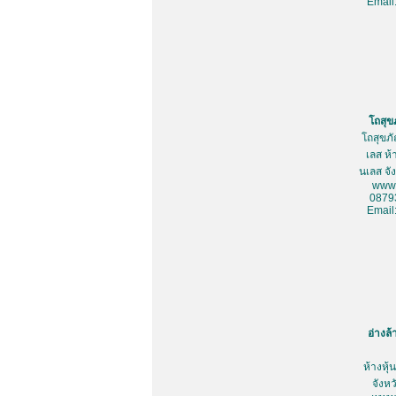
Email
โถสุข
โถสุขภ
เลส ห้
นเลส จั
www.
0879
Email
อ่างล
ห้างหุ
จังห