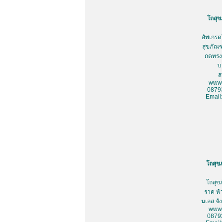
โถสุข
อัพเกรด
สุขภัณฑ
กดทรงเ
บ
ส
www.
0879
Email
โถสุข
โถสุข
ราด ห้
นเลส จั
www.
0879