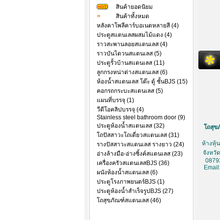
สินค้ายอดนิยม
สินค้าทั้งหมด
หลังคาโพลีคาร์บอเนตหลายสี (4)
ประตูสแตนเลสผสมไม้แดง (4)
ราวสะพานลอยสแตนเลส (4)
ราวบันไดวนสแตนเลส (5)
ประตูรั้วบ้านสแตนเลส (11)
ลูกกรงหน่าต่างสแตนเลส (6)
ห้องน้ำสแตนเลส โต๊ะ ตู้ ชั้นBJS (15)
คอกรถกระบะสแตนเลส (5)
แผนที่บรรจุ (1)
วีดีโอคลิปบรรจุ (4)
Stainless steel bathroom door (9)
ประตูห้องน้ำสแตนเลส (32)
โถสุขภ
โถปัสสาวะโถเดี่ยวสแตนเลส (31)
ห้างหุ
รางปัสสาวะสแตนเลส รางยาว (24)
จังหวั
อ่างล้างมือ-อ่างซิ้งค์สแตนเลส (23)
0879
เครื่องครัวสแตนเลสBJS (36)
Email
ผนังห้องน้ำสแตนเลส (6)
ประตูโรงภาพยนตร์BJS (1)
ประตูห้องน้ำสำเร็จรูปBJS (27)
โถสุขภัณฑ์สแตนเลส (46)