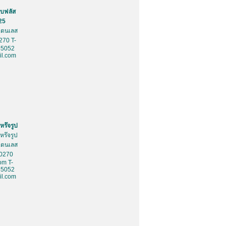
บฟลัส
25
สเตนเลส
270 T-
85052
l.com
หร๊จรูป
หร๊จรูป
สเตนเลส
10270
om T-
85052
l.com