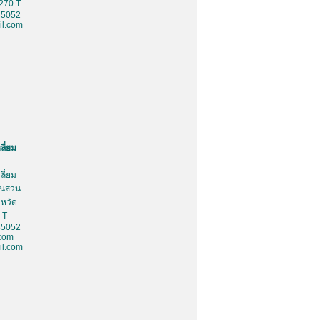
270 T-
85052
l.com
ลี่ยม
ลี่ยม
้นส่วน
งหวัด
 T-
85052
.com
l.com