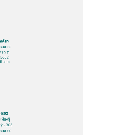
ดเดียว
สเตนเลส
270 T-
85052
l.com
น-B03
พียงผู้
รุ่น-B03
สเตนเลส