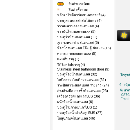
สินค้ายอดนิยม
สินค้าทั้งหมด
หลังคาโพลีคาร์บอเนตหลายสี (4)
ประตูสแตนเลสผสมไม้แดง (4)
ราวสะพานลอยสแตนเลส (4)
ราวบันไดวนสแตนเลส (5)
ประตูรั้วบ้านสแตนเลส (11)
ลูกกรงหน่าต่างสแตนเลส (6)
ห้องน้ำสแตนเลส โต๊ะ ตู้ ชั้นBJS (15)
คอกรถกระบะสแตนเลส (5)
แผนที่บรรจุ (1)
วีดีโอคลิปบรรจุ (4)
Stainless steel bathroom door (9)
ประตูห้องน้ำสแตนเลส (32)
โถสุขภ
โถปัสสาวะโถเดี่ยวสแตนเลส (31)
ห้างหุ
รางปัสสาวะสแตนเลส รางยาว (24)
จังหวั
อ่างล้างมือ-อ่างซิ้งค์สแตนเลส (23)
0879
เครื่องครัวสแตนเลสBJS (36)
Email
ผนังห้องน้ำสแตนเลส (6)
ประตูโรงภาพยนตร์BJS (1)
ประตูห้องน้ำสำเร็จรูปBJS (27)
โถสุขภัณฑ์สแตนเลส (46)