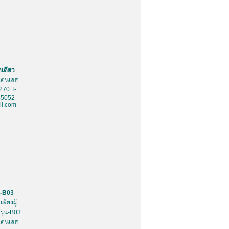
ดเดียว
สเตนเลส
270 T-
85052
l.com
น-B03
พียงผู้
รุ่น-B03
สเตนเลส