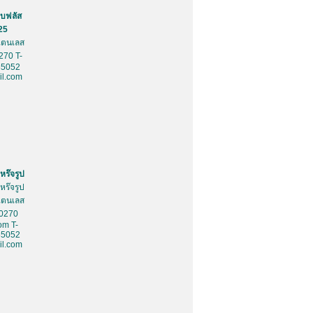
บฟลัส
25
สเตนเลส
270 T-
85052
l.com
หร๊จรูป
หร๊จรูป
สเตนเลส
10270
om T-
85052
l.com