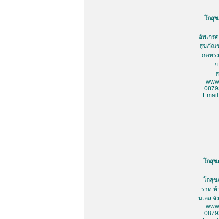
โถสุข
อัพเกรด
สุขภัณฑ
กดทรงเ
บ
ส
www.
0879
Email
โถสุข
โถสุข
ราด ห้
นเลส จั
www.
0879