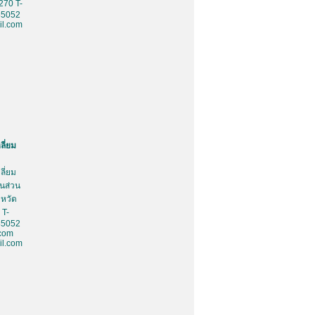
270 T-
85052
l.com
ลี่ยม
ลี่ยม
้นส่วน
งหวัด
 T-
85052
.com
l.com