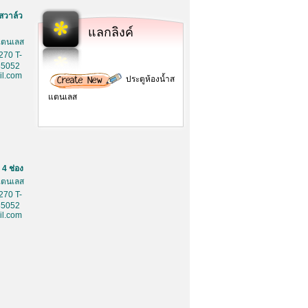
สวาล์ว
แลกลิงค์
สเตนเลส
270 T-
85052
l.com
ประตูห้องน้ำส
แตนเลส
4 ช่อง
สเตนเลส
270 T-
85052
l.com