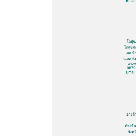
Email
โถสุข
โถสุขภ
เลส ห้
นเลส จั
www.
0879
Email
อ่างล
ห้างหุ
จังห