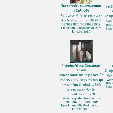
โถสุขภัณฑ์สแตนเลสนั่งราบติด
รางป
ผนังเรือนจำ
ห้างหุ้นส่วน จำกัด บรรจุสเตนเลส
ห้างหุ
จังหวัด สมุทรปราการ 10270 T-
จังหว
0879393870 T-0899285052
087
Email:banju80@Hotmail.com
Emai
Line:banju80
โถสุขภัณฑ์ฝารองนั่งสแตนเลส
หน้ามน
ห้างหุ
อัพเกรดใหม่ทรงสวยหรูกว่าเดิม โถ
จัง
www
สุขภัณฑ์สแตนเลส รุ่น-หน้ามน ปุ่ม
087
กดทรงเหลี่ยม ห้างหุ้นส่วน จำกัด
Emai
บรรจุสเตนเลส จังหวัด
สมุทรปราการ 10270
www.banjustainless.com T-
0879393870 T-0899285052
Email:banju80@Hotmail.com
Line:banju80