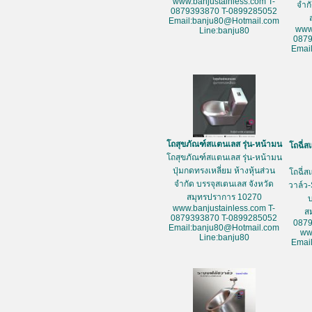
www.banjustainless.com T-
จำก
0879393870 T-0899285052
Email:banju80@Hotmail.com
www
Line:banju80
087
Emai
โถสุขภัณฑ์สแตนเลส รุ่น-หน้ามน
โถฉี่ส
โถสุขภัณฑ์สแตนเลส รุ่น-หน้ามน
ปุ่มกดทรงเหลี่ยม ห้างหุ้นส่วน
โถฉี่ส
จำกัด บรรจุสเตนเลส จังหวัด
วาล์ว-
สมุทรปราการ 10270
www.banjustainless.com T-
ส
0879393870 T-0899285052
087
Email:banju80@Hotmail.com
ww
Line:banju80
Emai