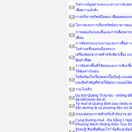
วิเคราะห์มูลค่าและแนวทางการสะสมน
เพื่อความมั่งคั่ง
การบริหารทรัพย์มือสอง เพื่อผลตอบ
โอกาสและการเลือกทรัพย์ธนาคารคุณ
การออมเงินระยะสั้นและการเลือกฝากป
เดือน
การจัดสรรงบประมาณและการซื้อทาวน์
ในทำเลเชื่อมต่อเมืองหลวง
เครื่องฟอกอากาศสำหรับสัตว์เลี้ยง แ
คุ้มค่าที่สุด
การจัดสรรพื้นที่ใช้สอยและการเลือกซื
ให้คุ้มค่าเงินทุน
ไขข้อข้องใจเรื่องดอกเบี้ยเงินกู้ แบ
และสิ่งสำคัญที่ช่วยให้คุณวางแผนได
รวมโปรดีๆ
Du lịch Quảng Trị tự túc - những đ
đã biết trước khi đi
Từ Huế đi Quảng Bình bao nhiêu 
dẫn đường đi và phương tiện chi ti
ระบบฟอกอากาศสำหรับสำนักงาน อย่าง
Cung Đường Huế - Đà Nẵng 1 Ngà
Phương Mách Những Điều Tour Kh
รู้ก่อนกู้! สินเชื่อคืออะไร? ข้อดีและข้อเ