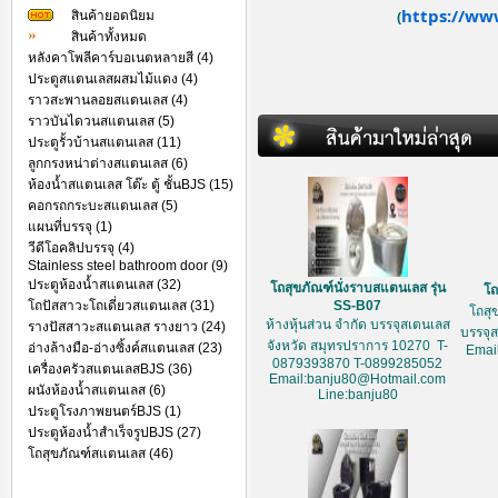
https://ww
สินค้ายอดนิยม
(
สินค้าทั้งหมด
หลังคาโพลีคาร์บอเนตหลายสี (4)
ประตูสแตนเลสผสมไม้แดง (4)
ราวสะพานลอยสแตนเลส (4)
ราวบันไดวนสแตนเลส (5)
ประตูรั้วบ้านสแตนเลส (11)
ลูกกรงหน่าต่างสแตนเลส (6)
ห้องน้ำสแตนเลส โต๊ะ ตู้ ชั้นBJS (15)
คอกรถกระบะสแตนเลส (5)
แผนที่บรรจุ (1)
วีดีโอคลิปบรรจุ (4)
Stainless steel bathroom door (9)
ประตูห้องน้ำสแตนเลส (32)
โถสุขภัณฑ์นั่งราบสแตนเลส รุ่น
โถ
โถปัสสาวะโถเดี่ยวสแตนเลส (31)
SS-B07
โถสุ
ห้างหุ้นส่วน จำกัด บรรจุสเตนเลส
รางปัสสาวะสแตนเลส รางยาว (24)
บรรจุ
จังหวัด สมุทรปราการ 10270 T-
อ่างล้างมือ-อ่างซิ้งค์สแตนเลส (23)
Emai
0879393870 T-0899285052
เครื่องครัวสแตนเลสBJS (36)
Email:banju80@Hotmail.com
ผนังห้องน้ำสแตนเลส (6)
Line:banju80
ประตูโรงภาพยนตร์BJS (1)
ประตูห้องน้ำสำเร็จรูปBJS (27)
โถสุขภัณฑ์สแตนเลส (46)