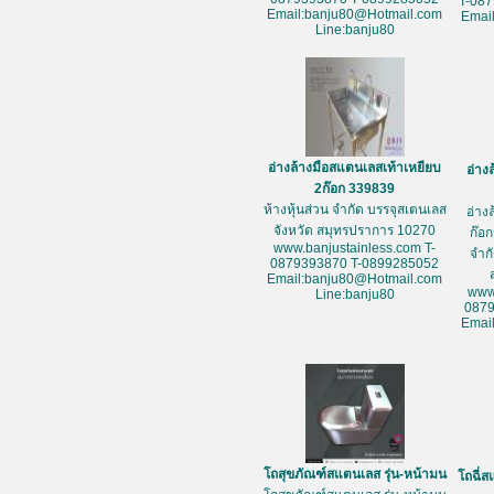
T-08
Email:banju80@Hotmail.com
Emai
Line:banju80
อ่างล้างมือสแตนเลสเท้าเหยียบ
อ่าง
2ก๊อก 339839
ห้างหุ้นส่วน จำกัด บรรจุสเตนเลส
อ่าง
จังหวัด สมุทรปราการ 10270
ก๊อก
www.banjustainless.com T-
จำก
0879393870 T-0899285052
Email:banju80@Hotmail.com
www
Line:banju80
087
Emai
โถสุขภัณฑ์สแตนเลส รุ่น-หน้ามน
โถฉี่ส