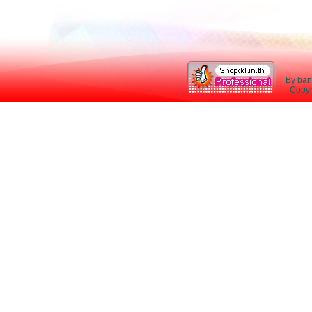
By ban
Copyri