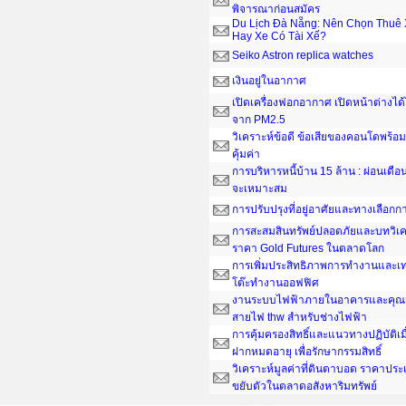
พิจารณาก่อนสมัคร
Du Lịch Đà Nẵng: Nên Chọn Thuê 
Hay Xe Có Tài Xế?
Seiko Astron replica watches
เงินอยู่ในอากาศ
เปิดเครื่องฟอกอากาศ เปิดหน้าต่างได
จาก PM2.5
วิเคราะห์ข้อดี ข้อเสียของคอนโดพร้อมอ
คุ้มค่า
การบริหารหนี้บ้าน 15 ล้าน : ผ่อนเดือน
จะเหมาะสม
การปรับปรุงที่อยู่อาศัยและทางเลือกกา
การสะสมสินทรัพย์ปลอดภัยและบทวิเค
ราคา Gold Futures ในตลาดโลก
การเพิ่มประสิทธิภาพการทำงานและเ
โต๊ะทํางานออฟฟิศ
งานระบบไฟฟ้าภายในอาคารและคุณส
สายไฟ thw สำหรับช่างไฟฟ้า
การคุ้มครองสิทธิ์และแนวทางปฏิบัติเ
ฝากหมดอายุ เพื่อรักษากรรมสิทธิ์
วิเคราะห์มูลค่าที่ดินตาบอด ราคาประ
ขยับตัวในตลาดอสังหาริมทรัพย์