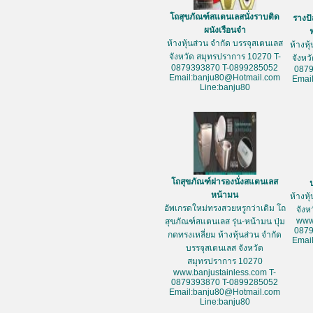
โถสุขภัณฑ์สแตนเลสนั่งราบติด
รางป
ผนังเรือนจำ
ห้างหุ้นส่วน จำกัด บรรจุสเตนเลส
ห้างหุ
จังหวัด สมุทรปราการ 10270 T-
จังหว
0879393870 T-0899285052
087
Email:banju80@Hotmail.com
Emai
Line:banju80
โถสุขภัณฑ์ฝารองนั่งสแตนเลส
หน้ามน
ห้างหุ
อัพเกรดใหม่ทรงสวยหรูกว่าเดิม โถ
จัง
www
สุขภัณฑ์สแตนเลส รุ่น-หน้ามน ปุ่ม
087
กดทรงเหลี่ยม ห้างหุ้นส่วน จำกัด
Emai
บรรจุสเตนเลส จังหวัด
สมุทรปราการ 10270
www.banjustainless.com T-
0879393870 T-0899285052
Email:banju80@Hotmail.com
Line:banju80