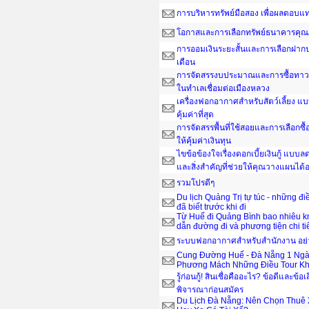
การบริหารทรัพย์มือสอง เพื่อผลตอบ
โอกาสและการเลือกทรัพย์ธนาคารคุณ
การออมเงินระยะสั้นและการเลือกฝากป
เดือน
การจัดสรรงบประมาณและการซื้อทาวน์
ในทำเลเชื่อมต่อเมืองหลวง
เครื่องฟอกอากาศสำหรับสัตว์เลี้ยง แ
คุ้มค่าที่สุด
การจัดสรรพื้นที่ใช้สอยและการเลือกซื
ให้คุ้มค่าเงินทุน
ไขข้อข้องใจเรื่องดอกเบี้ยเงินกู้ แบ
และสิ่งสำคัญที่ช่วยให้คุณวางแผนได
รวมโปรดีๆ
Du lịch Quảng Trị tự túc - những đ
đã biết trước khi đi
Từ Huế đi Quảng Bình bao nhiêu 
dẫn đường đi và phương tiện chi ti
ระบบฟอกอากาศสำหรับสำนักงาน อย่าง
Cung Đường Huế - Đà Nẵng 1 Ngà
Phương Mách Những Điều Tour Kh
รู้ก่อนกู้! สินเชื่อคืออะไร? ข้อดีและข้อเ
พิจารณาก่อนสมัคร
Du Lịch Đà Nẵng: Nên Chọn Thuê 