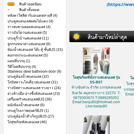
https://ww
สินค้ายอดนิยม
(
สินค้าทั้งหมด
หลังคาโพลีคาร์บอเนตหลายสี (4)
ประตูสแตนเลสผสมไม้แดง (4)
ราวสะพานลอยสแตนเลส (4)
ราวบันไดวนสแตนเลส (5)
ประตูรั้วบ้านสแตนเลส (11)
ลูกกรงหน่าต่างสแตนเลส (6)
ห้องน้ำสแตนเลส โต๊ะ ตู้ ชั้นBJS (15)
คอกรถกระบะสแตนเลส (5)
แผนที่บรรจุ (1)
วีดีโอคลิปบรรจุ (4)
Stainless steel bathroom door (9)
ประตูห้องน้ำสแตนเลส (32)
โถสุขภัณฑ์นั่งราบสแตนเลส รุ่น
โถ
โถปัสสาวะโถเดี่ยวสแตนเลส (31)
SS-B07
โถสุ
ห้างหุ้นส่วน จำกัด บรรจุสเตนเลส
รางปัสสาวะสแตนเลส รางยาว (24)
บรรจุ
จังหวัด สมุทรปราการ 10270 T-
อ่างล้างมือ-อ่างซิ้งค์สแตนเลส (23)
Emai
0879393870 T-0899285052
เครื่องครัวสแตนเลสBJS (36)
Email:banju80@Hotmail.com
ผนังห้องน้ำสแตนเลส (6)
Line:banju80
ประตูโรงภาพยนตร์BJS (1)
ประตูห้องน้ำสำเร็จรูปBJS (27)
โถสุขภัณฑ์สแตนเลส (46)