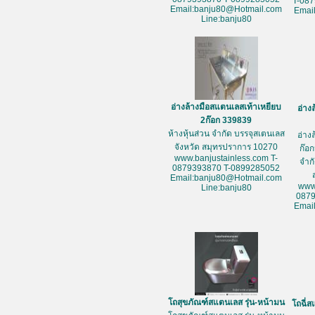
T-08
Email:banju80@Hotmail.com
Emai
Line:banju80
อ่างล้างมือสแตนเลสเท้าเหยียบ
อ่าง
2ก๊อก 339839
ห้างหุ้นส่วน จำกัด บรรจุสเตนเลส
อ่าง
จังหวัด สมุทรปราการ 10270
ก๊อก
www.banjustainless.com T-
จำก
0879393870 T-0899285052
Email:banju80@Hotmail.com
www
Line:banju80
087
Emai
โถสุขภัณฑ์สแตนเลส รุ่น-หน้ามน
โถฉี่ส