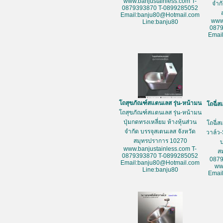
www.banjustainless.com T-
จำก
0879393870 T-0899285052
Email:banju80@Hotmail.com
www
Line:banju80
087
Emai
โถสุขภัณฑ์สแตนเลส รุ่น-หน้ามน
โถฉี่ส
โถสุขภัณฑ์สแตนเลส รุ่น-หน้ามน
ปุ่มกดทรงเหลี่ยม ห้างหุ้นส่วน
โถฉี่ส
จำกัด บรรจุสเตนเลส จังหวัด
วาล์ว-
สมุทรปราการ 10270
www.banjustainless.com T-
ส
0879393870 T-0899285052
087
Email:banju80@Hotmail.com
ww
Line:banju80
Emai