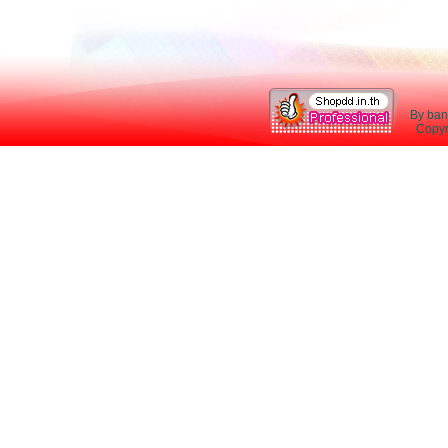
By ban
Copyri