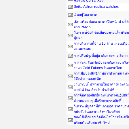
Hay Xe Có Tài Xế?
Seiko Astron replica watches
เงินอยู่ในอากาศ
เปิดเครื่องฟอกอากาศ เปิดหน้าต่างได
จาก PM2.5
วิเคราะห์ข้อดี ข้อเสียของคอนโดพร้อมอ
คุ้มค่า
การบริหารหนี้บ้าน 15 ล้าน : ผ่อนเดือน
จะเหมาะสม
การปรับปรุงที่อยู่อาศัยและทางเลือกกา
การสะสมสินทรัพย์ปลอดภัยและบทวิเค
ราคา Gold Futures ในตลาดโลก
การเพิ่มประสิทธิภาพการทำงานและเ
โต๊ะทํางานออฟฟิศ
งานระบบไฟฟ้าภายในอาคารและคุณส
สายไฟ thw สำหรับช่างไฟฟ้า
การคุ้มครองสิทธิ์และแนวทางปฏิบัติเ
ฝากหมดอายุ เพื่อรักษากรรมสิทธิ์
วิเคราะห์มูลค่าที่ดินตาบอด ราคาประ
ขยับตัวในตลาดอสังหาริมทรัพย์
ของใช้เด็กแรกเกิดมีอะไรบ้าง เพื่อเต
พร้อมต้อนรับสมาชิกใหม่