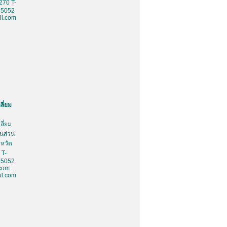
270 T-
85052
l.com
ลี่ยม
ลี่ยม
้นส่วน
งหวัด
 T-
85052
.com
l.com