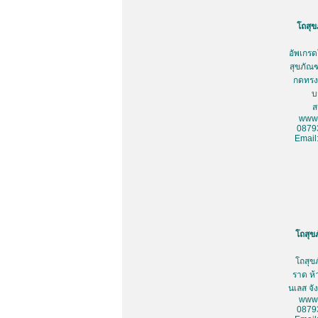
โถสุข
อัพเกรด
สุขภัณฑ
กดทรงเ
บ
ส
www.
0879
Email
โถสุข
โถสุข
ราด ห้
นเลส จั
www.
0879