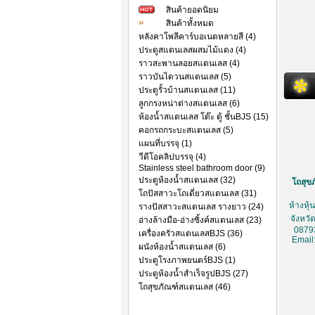
สินค้ายอดนิยม
สินค้าทั้งหมด
หลังคาโพลีคาร์บอเนตหลายสี (4)
ประตูสแตนเลสผสมไม้แดง (4)
ราวสะพานลอยสแตนเลส (4)
ราวบันไดวนสแตนเลส (5)
ประตูรั้วบ้านสแตนเลส (11)
ลูกกรงหน่าต่างสแตนเลส (6)
ห้องน้ำสแตนเลส โต๊ะ ตู้ ชั้นBJS (15)
คอกรถกระบะสแตนเลส (5)
แผนที่บรรจุ (1)
วีดีโอคลิปบรรจุ (4)
Stainless steel bathroom door (9)
ประตูห้องน้ำสแตนเลส (32)
โถสุขภ
โถปัสสาวะโถเดี่ยวสแตนเลส (31)
ห้างหุ
รางปัสสาวะสแตนเลส รางยาว (24)
จังหวั
อ่างล้างมือ-อ่างซิ้งค์สแตนเลส (23)
0879
เครื่องครัวสแตนเลสBJS (36)
Email
ผนังห้องน้ำสแตนเลส (6)
ประตูโรงภาพยนตร์BJS (1)
ประตูห้องน้ำสำเร็จรูปBJS (27)
โถสุขภัณฑ์สแตนเลส (46)