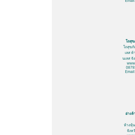
Email
โถสุข
โถสุขภ
เลส ห้
นเลส จั
www.
0879
Email
อ่างล
ห้างหุ
จังห