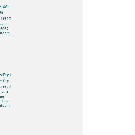
บฟลัส
25
สเตนเลส
270 T-
85052
l.com
หร๊จรูป
หร๊จรูป
สเตนเลส
10270
om T-
85052
l.com