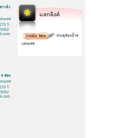
สวาล์ว
แลกลิงค์
สเตนเลส
270 T-
85052
l.com
ประตูห้องน้ำส
แตนเลส
4 ช่อง
สเตนเลส
270 T-
85052
l.com