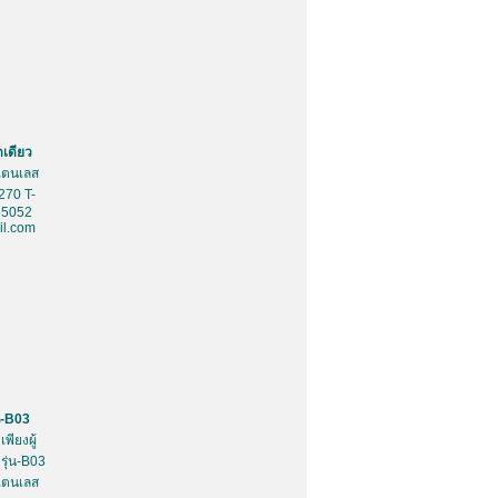
ดเดียว
สเตนเลส
270 T-
85052
l.com
น-B03
พียงผู้
รุ่น-B03
สเตนเลส