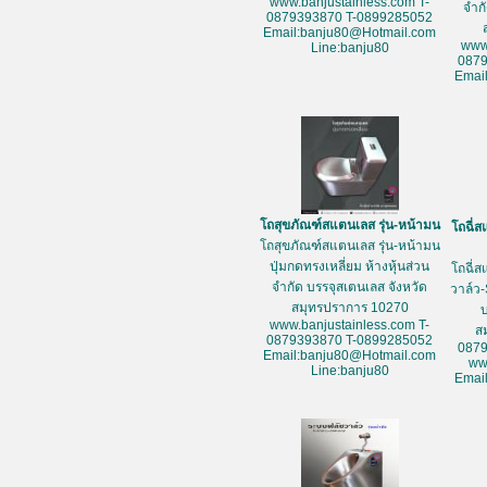
www.banjustainless.com T-
จำก
0879393870 T-0899285052
Email:banju80@Hotmail.com
www
Line:banju80
087
Emai
โถสุขภัณฑ์สแตนเลส รุ่น-หน้ามน
โถฉี่ส
โถสุขภัณฑ์สแตนเลส รุ่น-หน้ามน
ปุ่มกดทรงเหลี่ยม ห้างหุ้นส่วน
โถฉี่ส
จำกัด บรรจุสเตนเลส จังหวัด
วาล์ว-
สมุทรปราการ 10270
www.banjustainless.com T-
ส
0879393870 T-0899285052
087
Email:banju80@Hotmail.com
ww
Line:banju80
Emai