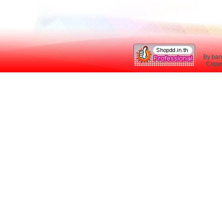
By ban
Copyri