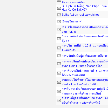
พิจารณาก่อนสมัคร
Du Lịch Đà Nẵng: Nên Chọn Thuê 
Hay Xe Có Tài Xế?
Seiko Astron replica watches
เงินอยู่ในอากาศ
เปิดเครื่องฟอกอากาศ เปิดหน้าต่างได
จาก PM2.5
วิเคราะห์ข้อดี ข้อเสียของคอนโดพร้อมอ
คุ้มค่า
การบริหารหนี้บ้าน 15 ล้าน : ผ่อนเดือน
จะเหมาะสม
การปรับปรุงที่อยู่อาศัยและทางเลือกกา
การสะสมสินทรัพย์ปลอดภัยและบทวิเค
ราคา Gold Futures ในตลาดโลก
การเพิ่มประสิทธิภาพการทำงานและเ
โต๊ะทํางานออฟฟิศ
งานระบบไฟฟ้าภายในอาคารและคุณส
สายไฟ thw สำหรับช่างไฟฟ้า
การคุ้มครองสิทธิ์และแนวทางปฏิบัติเ
ฝากหมดอายุ เพื่อรักษากรรมสิทธิ์
วิเคราะห์มูลค่าที่ดินตาบอด ราคาประ
ขยับตัวในตลาดอสังหาริมทรัพย์