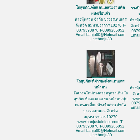
โถสุขภัณฑ์สแตนเลสนั่งราบติด
รางป
ผนังเรือนจำ
ห้างหุ้นส่วน จำกัด บรรจุสเตนเลส
ห้างหุ
จังหวัด สมุทรปราการ 10270 T-
จังหว
0879393870 T-0899285052
087
Email:banju80@Hotmail.com
Emai
Line:banju80
โถสุขภัณฑ์ฝารองนั่งสแตนเลส
หน้ามน
ห้างหุ
อัพเกรดใหม่ทรงสวยหรูกว่าเดิม โถ
จัง
www
สุขภัณฑ์สแตนเลส รุ่น-หน้ามน ปุ่ม
087
กดทรงเหลี่ยม ห้างหุ้นส่วน จำกัด
Emai
บรรจุสเตนเลส จังหวัด
สมุทรปราการ 10270
www.banjustainless.com T-
0879393870 T-0899285052
Email:banju80@Hotmail.com
Line:banju80