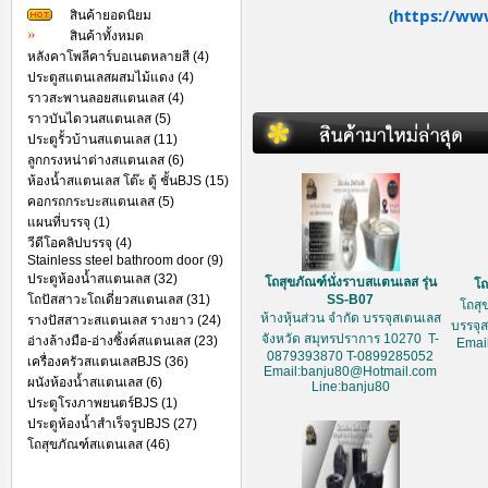
https://ww
สินค้ายอดนิยม
(
สินค้าทั้งหมด
หลังคาโพลีคาร์บอเนตหลายสี (4)
ประตูสแตนเลสผสมไม้แดง (4)
ราวสะพานลอยสแตนเลส (4)
ราวบันไดวนสแตนเลส (5)
ประตูรั้วบ้านสแตนเลส (11)
ลูกกรงหน่าต่างสแตนเลส (6)
ห้องน้ำสแตนเลส โต๊ะ ตู้ ชั้นBJS (15)
คอกรถกระบะสแตนเลส (5)
แผนที่บรรจุ (1)
วีดีโอคลิปบรรจุ (4)
Stainless steel bathroom door (9)
ประตูห้องน้ำสแตนเลส (32)
โถสุขภัณฑ์นั่งราบสแตนเลส รุ่น
โถ
โถปัสสาวะโถเดี่ยวสแตนเลส (31)
SS-B07
โถสุ
ห้างหุ้นส่วน จำกัด บรรจุสเตนเลส
รางปัสสาวะสแตนเลส รางยาว (24)
บรรจุ
จังหวัด สมุทรปราการ 10270 T-
อ่างล้างมือ-อ่างซิ้งค์สแตนเลส (23)
Emai
0879393870 T-0899285052
เครื่องครัวสแตนเลสBJS (36)
Email:banju80@Hotmail.com
ผนังห้องน้ำสแตนเลส (6)
Line:banju80
ประตูโรงภาพยนตร์BJS (1)
ประตูห้องน้ำสำเร็จรูปBJS (27)
โถสุขภัณฑ์สแตนเลส (46)