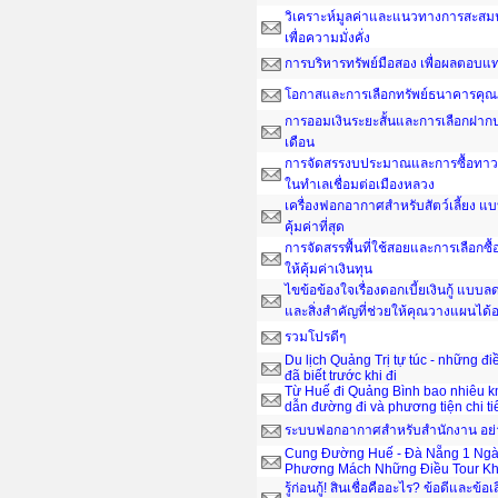
วิเคราะห์มูลค่าและแนวทางการสะสมน
เพื่อความมั่งคั่ง
การบริหารทรัพย์มือสอง เพื่อผลตอบ
โอกาสและการเลือกทรัพย์ธนาคารคุณ
การออมเงินระยะสั้นและการเลือกฝากป
เดือน
การจัดสรรงบประมาณและการซื้อทาวน์
ในทำเลเชื่อมต่อเมืองหลวง
เครื่องฟอกอากาศสำหรับสัตว์เลี้ยง แ
คุ้มค่าที่สุด
การจัดสรรพื้นที่ใช้สอยและการเลือกซื
ให้คุ้มค่าเงินทุน
ไขข้อข้องใจเรื่องดอกเบี้ยเงินกู้ แบ
และสิ่งสำคัญที่ช่วยให้คุณวางแผนได
รวมโปรดีๆ
Du lịch Quảng Trị tự túc - những đ
đã biết trước khi đi
Từ Huế đi Quảng Bình bao nhiêu 
dẫn đường đi và phương tiện chi ti
ระบบฟอกอากาศสำหรับสำนักงาน อย่าง
Cung Đường Huế - Đà Nẵng 1 Ngà
Phương Mách Những Điều Tour Kh
รู้ก่อนกู้! สินเชื่อคืออะไร? ข้อดีและข้อเ