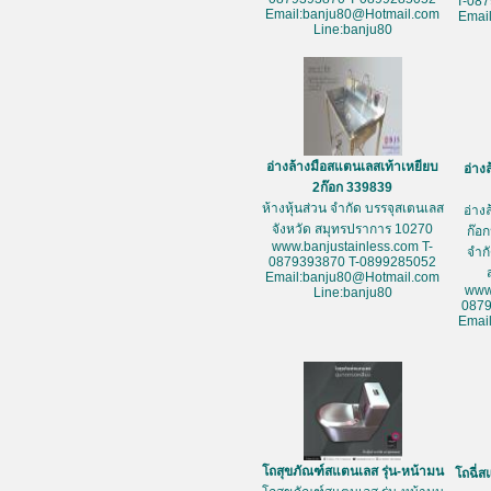
T-08
Email:banju80@Hotmail.com
Emai
Line:banju80
อ่างล้างมือสแตนเลสเท้าเหยียบ
อ่าง
2ก๊อก 339839
ห้างหุ้นส่วน จำกัด บรรจุสเตนเลส
อ่าง
จังหวัด สมุทรปราการ 10270
ก๊อก
www.banjustainless.com T-
จำก
0879393870 T-0899285052
Email:banju80@Hotmail.com
www
Line:banju80
087
Emai
โถสุขภัณฑ์สแตนเลส รุ่น-หน้ามน
โถฉี่ส