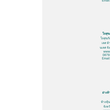
Email
โถสุข
โถสุขภ
เลส ห้
นเลส จั
www.
0879
Email
อ่างล
ห้างหุ
จังห