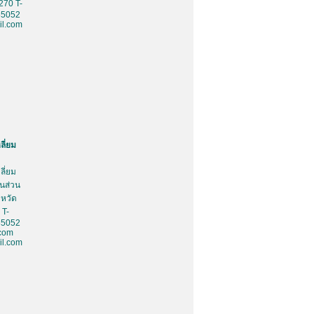
270 T-
85052
l.com
ลี่ยม
ลี่ยม
้นส่วน
งหวัด
 T-
85052
.com
l.com