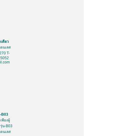
ดเดียว
สเตนเลส
270 T-
85052
l.com
น-B03
พียงผู้
รุ่น-B03
สเตนเลส