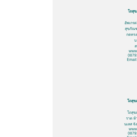
โถสุข
อัพเกรด
สุขภัณฑ
กดทรงเ
บ
ส
www.
0879
Email
โถสุข
โถสุข
ราด ห้
นเลส จั
www.
0879