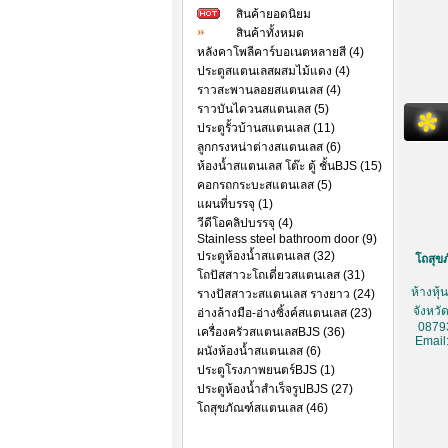
สินค้ายอดนิยม
สินค้าทั้งหมด
หลังคาโพลีคาร์บอเนตหลายสี (4)
ประตูสแตนเลสผสมไม้แดง (4)
ราวสะพานลอยสแตนเลส (4)
ราวบันไดวนสแตนเลส (5)
ประตูรั้วบ้านสแตนเลส (11)
ลูกกรงหน่าต่างสแตนเลส (6)
ห้องน้ำสแตนเลส โต๊ะ ตู้ ชั้นBJS (15)
คอกรถกระบะสแตนเลส (5)
แผนที่บรรจุ (1)
วีดีโอคลิปบรรจุ (4)
Stainless steel bathroom door (9)
ประตูห้องน้ำสแตนเลส (32)
โถสุขภ
โถปัสสาวะโถเดี่ยวสแตนเลส (31)
ห้างหุ
รางปัสสาวะสแตนเลส รางยาว (24)
จังหวั
อ่างล้างมือ-อ่างซิ้งค์สแตนเลส (23)
0879
เครื่องครัวสแตนเลสBJS (36)
Email
ผนังห้องน้ำสแตนเลส (6)
ประตูโรงภาพยนตร์BJS (1)
ประตูห้องน้ำสำเร็จรูปBJS (27)
โถสุขภัณฑ์สแตนเลส (46)