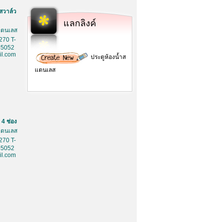
สวาล์ว
แลกลิงค์
สเตนเลส
270 T-
85052
l.com
ประตูห้องน้ำส
แตนเลส
4 ช่อง
สเตนเลส
270 T-
85052
l.com