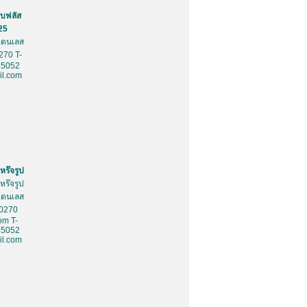
บฟลัส
25
สเตนเลส
270 T-
85052
l.com
หร๊จรูป
หร๊จรูป
สเตนเลส
10270
om T-
85052
l.com