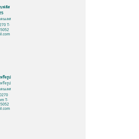
บฟลัส
25
สเตนเลส
270 T-
85052
l.com
หร๊จรูป
หร๊จรูป
สเตนเลส
10270
om T-
85052
l.com