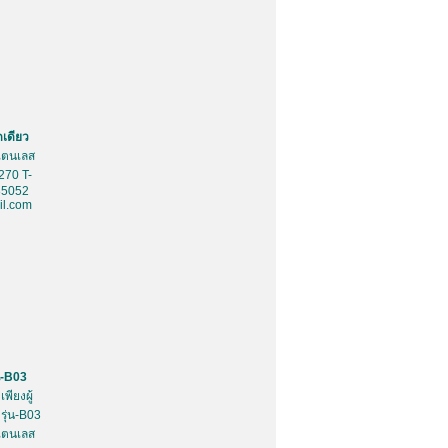
ดเดียว
สเตนเลส
270 T-
85052
l.com
น-B03
พียงผู้
รุ่น-B03
สเตนเลส