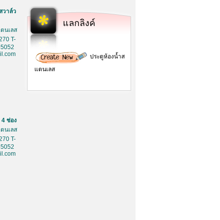
สวาล์ว
แลกลิงค์
สเตนเลส
270 T-
85052
l.com
ประตูห้องน้ำส
แตนเลส
4 ช่อง
สเตนเลส
270 T-
85052
l.com