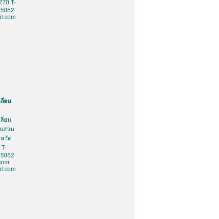
270 T-
85052
l.com
ลี่ยม
ลี่ยม
้นส่วน
งหวัด
 T-
85052
.com
l.com