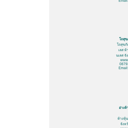
Email
โถสุข
โถสุขภ
เลส ห้
นเลส จั
www.
0879
Email
อ่างล
ห้างหุ
จังห