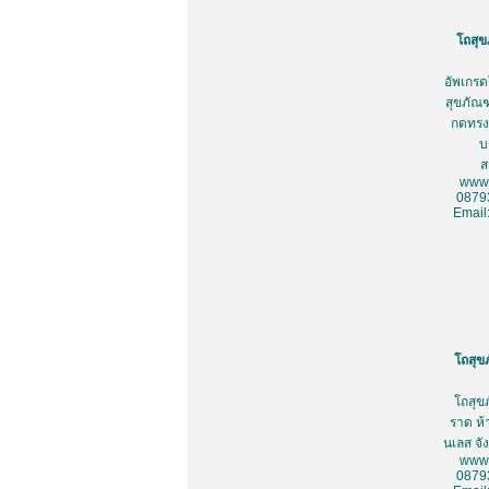
โถสุข
อัพเกรด
สุขภัณฑ
กดทรงเ
บ
ส
www.
0879
Email
โถสุข
โถสุข
ราด ห้
นเลส จั
www.
0879