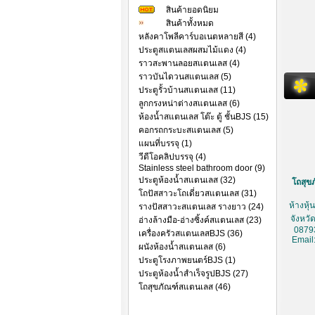
สินค้ายอดนิยม
สินค้าทั้งหมด
หลังคาโพลีคาร์บอเนตหลายสี (4)
ประตูสแตนเลสผสมไม้แดง (4)
ราวสะพานลอยสแตนเลส (4)
ราวบันไดวนสแตนเลส (5)
ประตูรั้วบ้านสแตนเลส (11)
ลูกกรงหน่าต่างสแตนเลส (6)
ห้องน้ำสแตนเลส โต๊ะ ตู้ ชั้นBJS (15)
คอกรถกระบะสแตนเลส (5)
แผนที่บรรจุ (1)
วีดีโอคลิปบรรจุ (4)
Stainless steel bathroom door (9)
ประตูห้องน้ำสแตนเลส (32)
โถสุขภ
โถปัสสาวะโถเดี่ยวสแตนเลส (31)
ห้างหุ
รางปัสสาวะสแตนเลส รางยาว (24)
จังหวั
อ่างล้างมือ-อ่างซิ้งค์สแตนเลส (23)
0879
เครื่องครัวสแตนเลสBJS (36)
Email
ผนังห้องน้ำสแตนเลส (6)
ประตูโรงภาพยนตร์BJS (1)
ประตูห้องน้ำสำเร็จรูปBJS (27)
โถสุขภัณฑ์สแตนเลส (46)