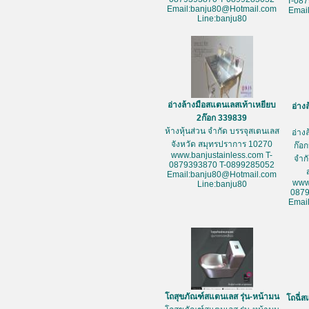
T-08
Email:banju80@Hotmail.com
Emai
Line:banju80
อ่างล้างมือสแตนเลสเท้าเหยียบ
อ่าง
2ก๊อก 339839
ห้างหุ้นส่วน จำกัด บรรจุสเตนเลส
อ่าง
จังหวัด สมุทรปราการ 10270
ก๊อก
www.banjustainless.com T-
จำก
0879393870 T-0899285052
Email:banju80@Hotmail.com
www
Line:banju80
087
Emai
โถสุขภัณฑ์สแตนเลส รุ่น-หน้ามน
โถฉี่ส