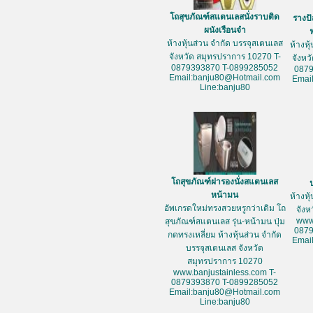
โถสุขภัณฑ์สแตนเลสนั่งราบติด
รางป
ผนังเรือนจำ
ห้างหุ้นส่วน จำกัด บรรจุสเตนเลส
ห้างหุ
จังหวัด สมุทรปราการ 10270 T-
จังหว
0879393870 T-0899285052
087
Email:banju80@Hotmail.com
Emai
Line:banju80
โถสุขภัณฑ์ฝารองนั่งสแตนเลส
หน้ามน
ห้างหุ
อัพเกรดใหม่ทรงสวยหรูกว่าเดิม โถ
จัง
www
สุขภัณฑ์สแตนเลส รุ่น-หน้ามน ปุ่ม
087
กดทรงเหลี่ยม ห้างหุ้นส่วน จำกัด
Emai
บรรจุสเตนเลส จังหวัด
สมุทรปราการ 10270
www.banjustainless.com T-
0879393870 T-0899285052
Email:banju80@Hotmail.com
Line:banju80