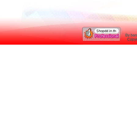
By ban
Copyri