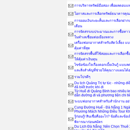
การบริหารทรัพย์มือสอง เพื่อผลตอบ
โอกาสและการเลือกทรัพย์ธนาคารคุณ
การออมเงินระยะสั้นและการเลือกฝากป
เดือน
การจัดสรรงบประมาณและการซื้อทาวน์
ในทำเลเชื่อมต่อเมืองหลวง
เครื่องฟอกอากาศสำหรับสัตว์เลี้ยง แ
คุ้มค่าที่สุด
การจัดสรรพื้นที่ใช้สอยและการเลือกซื
ให้คุ้มค่าเงินทุน
ไขข้อข้องใจเรื่องดอกเบี้ยเงินกู้ แบ
และสิ่งสำคัญที่ช่วยให้คุณวางแผนได
รวมโปรดีๆ
Du lịch Quảng Trị tự túc - những đ
đã biết trước khi đi
Từ Huế đi Quảng Bình bao nhiêu 
dẫn đường đi và phương tiện chi ti
ระบบฟอกอากาศสำหรับสำนักงาน อย่าง
Cung Đường Huế - Đà Nẵng 1 Ngà
Phương Mách Những Điều Tour Kh
รู้ก่อนกู้! สินเชื่อคืออะไร? ข้อดีและข้อเ
พิจารณาก่อนสมัคร
Du Lịch Đà Nẵng: Nên Chọn Thuê 