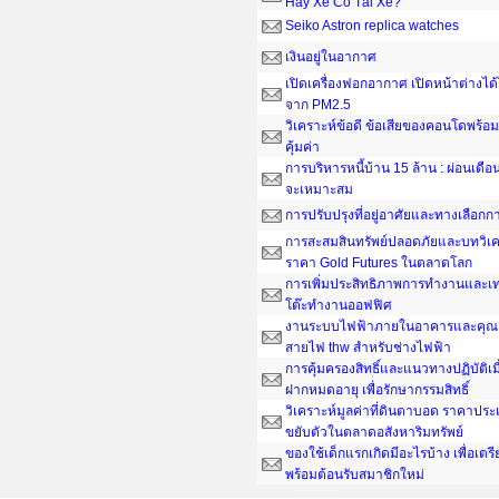
Hay Xe Có Tài Xế?
Seiko Astron replica watches
เงินอยู่ในอากาศ
เปิดเครื่องฟอกอากาศ เปิดหน้าต่างได
จาก PM2.5
วิเคราะห์ข้อดี ข้อเสียของคอนโดพร้อมอ
คุ้มค่า
การบริหารหนี้บ้าน 15 ล้าน : ผ่อนเดือน
จะเหมาะสม
การปรับปรุงที่อยู่อาศัยและทางเลือกกา
การสะสมสินทรัพย์ปลอดภัยและบทวิเค
ราคา Gold Futures ในตลาดโลก
การเพิ่มประสิทธิภาพการทำงานและเ
โต๊ะทํางานออฟฟิศ
งานระบบไฟฟ้าภายในอาคารและคุณส
สายไฟ thw สำหรับช่างไฟฟ้า
การคุ้มครองสิทธิ์และแนวทางปฏิบัติเ
ฝากหมดอายุ เพื่อรักษากรรมสิทธิ์
วิเคราะห์มูลค่าที่ดินตาบอด ราคาประ
ขยับตัวในตลาดอสังหาริมทรัพย์
ของใช้เด็กแรกเกิดมีอะไรบ้าง เพื่อเต
พร้อมต้อนรับสมาชิกใหม่