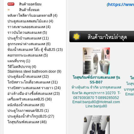
https://ww
สินค้ายอดนิยม
(
สินค้าทั้งหมด
หลังคาโพลีคาร์บอเนตหลายสี (4)
ประตูสแตนเลสผสมไม้แดง (4)
ราวสะพานลอยสแตนเลส (4)
ราวบันไดวนสแตนเลส (5)
ประตูรั้วบ้านสแตนเลส (11)
ลูกกรงหน่าต่างสแตนเลส (6)
ห้องน้ำสแตนเลส โต๊ะ ตู้ ชั้นBJS (15)
คอกรถกระบะสแตนเลส (5)
แผนที่บรรจุ (1)
วีดีโอคลิปบรรจุ (4)
Stainless steel bathroom door (9)
ประตูห้องน้ำสแตนเลส (32)
โถสุขภัณฑ์นั่งราบสแตนเลส รุ่น
โถ
โถปัสสาวะโถเดี่ยวสแตนเลส (31)
SS-B07
โถสุ
ห้างหุ้นส่วน จำกัด บรรจุสเตนเลส
รางปัสสาวะสแตนเลส รางยาว (24)
บรรจุ
จังหวัด สมุทรปราการ 10270 T-
อ่างล้างมือ-อ่างซิ้งค์สแตนเลส (23)
Emai
0879393870 T-0899285052
เครื่องครัวสแตนเลสBJS (36)
Email:banju80@Hotmail.com
ผนังห้องน้ำสแตนเลส (6)
Line:banju80
ประตูโรงภาพยนตร์BJS (1)
ประตูห้องน้ำสำเร็จรูปBJS (27)
โถสุขภัณฑ์สแตนเลส (46)