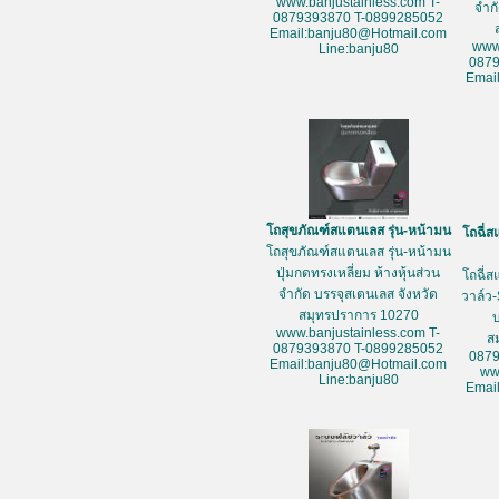
www.banjustainless.com T-
จำก
0879393870 T-0899285052
Email:banju80@Hotmail.com
www
Line:banju80
087
Emai
โถสุขภัณฑ์สแตนเลส รุ่น-หน้ามน
โถฉี่ส
โถสุขภัณฑ์สแตนเลส รุ่น-หน้ามน
ปุ่มกดทรงเหลี่ยม ห้างหุ้นส่วน
โถฉี่ส
จำกัด บรรจุสเตนเลส จังหวัด
วาล์ว-
สมุทรปราการ 10270
www.banjustainless.com T-
ส
0879393870 T-0899285052
087
Email:banju80@Hotmail.com
ww
Line:banju80
Emai