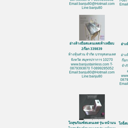
T-08
Email:banju80@Hotmail.com
Emai
Line:banju80
อ่างล้างมือสแตนเลสเท้าเหยียบ
อ่าง
2ก๊อก 339839
ห้างหุ้นส่วน จำกัด บรรจุสเตนเลส
อ่าง
จังหวัด สมุทรปราการ 10270
ก๊อก
www.banjustainless.com T-
จำก
0879393870 T-0899285052
Email:banju80@Hotmail.com
www
Line:banju80
087
Emai
โถสุขภัณฑ์สแตนเลส รุ่น-หน้ามน
โถฉี่ส