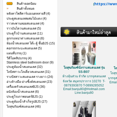
https://ww
สินค้ายอดนิยม
(
สินค้าทั้งหมด
หลังคาโพลีคาร์บอเนตหลายสี (4)
ประตูสแตนเลสผสมไม้แดง (4)
ราวสะพานลอยสแตนเลส (4)
ราวบันไดวนสแตนเลส (5)
ประตูรั้วบ้านสแตนเลส (11)
ลูกกรงหน่าต่างสแตนเลส (6)
ห้องน้ำสแตนเลส โต๊ะ ตู้ ชั้นBJS (15)
คอกรถกระบะสแตนเลส (5)
แผนที่บรรจุ (1)
วีดีโอคลิปบรรจุ (4)
Stainless steel bathroom door (9)
ประตูห้องน้ำสแตนเลส (32)
โถสุขภัณฑ์นั่งราบสแตนเลส รุ่น
โถ
โถปัสสาวะโถเดี่ยวสแตนเลส (31)
SS-B07
โถสุ
ห้างหุ้นส่วน จำกัด บรรจุสเตนเลส
รางปัสสาวะสแตนเลส รางยาว (24)
บรรจุ
จังหวัด สมุทรปราการ 10270 T-
อ่างล้างมือ-อ่างซิ้งค์สแตนเลส (23)
Emai
0879393870 T-0899285052
เครื่องครัวสแตนเลสBJS (36)
Email:banju80@Hotmail.com
ผนังห้องน้ำสแตนเลส (6)
Line:banju80
ประตูโรงภาพยนตร์BJS (1)
ประตูห้องน้ำสำเร็จรูปBJS (27)
โถสุขภัณฑ์สแตนเลส (46)