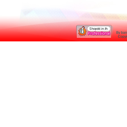
By ban
Copyri