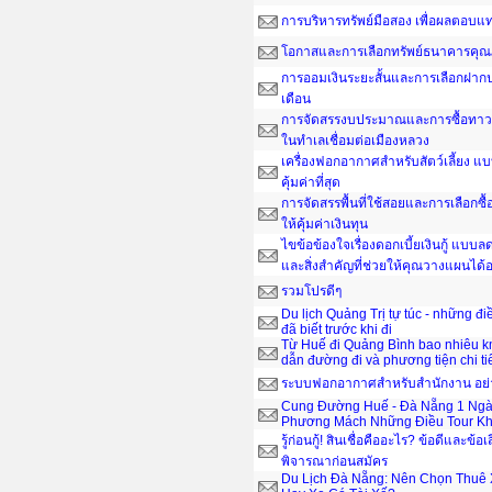
การบริหารทรัพย์มือสอง เพื่อผลตอบ
โอกาสและการเลือกทรัพย์ธนาคารคุณ
การออมเงินระยะสั้นและการเลือกฝากป
เดือน
การจัดสรรงบประมาณและการซื้อทาวน์
ในทำเลเชื่อมต่อเมืองหลวง
เครื่องฟอกอากาศสำหรับสัตว์เลี้ยง แ
คุ้มค่าที่สุด
การจัดสรรพื้นที่ใช้สอยและการเลือกซื
ให้คุ้มค่าเงินทุน
ไขข้อข้องใจเรื่องดอกเบี้ยเงินกู้ แบ
และสิ่งสำคัญที่ช่วยให้คุณวางแผนได
รวมโปรดีๆ
Du lịch Quảng Trị tự túc - những đ
đã biết trước khi đi
Từ Huế đi Quảng Bình bao nhiêu 
dẫn đường đi và phương tiện chi ti
ระบบฟอกอากาศสำหรับสำนักงาน อย่าง
Cung Đường Huế - Đà Nẵng 1 Ngà
Phương Mách Những Điều Tour Kh
รู้ก่อนกู้! สินเชื่อคืออะไร? ข้อดีและข้อเ
พิจารณาก่อนสมัคร
Du Lịch Đà Nẵng: Nên Chọn Thuê 