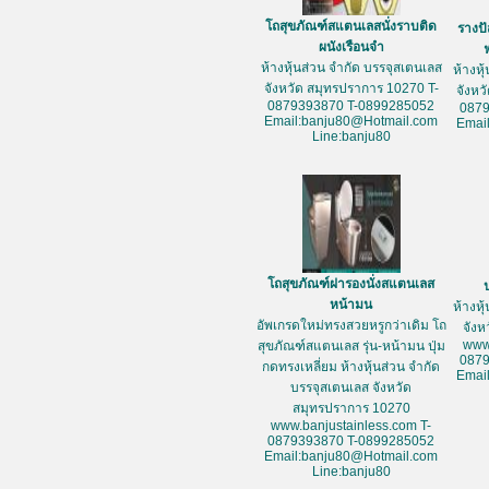
โถสุขภัณฑ์สแตนเลสนั่งราบติด
รางป
ผนังเรือนจำ
ห้างหุ้นส่วน จำกัด บรรจุสเตนเลส
ห้างหุ
จังหวัด สมุทรปราการ 10270 T-
จังหว
0879393870 T-0899285052
087
Email:banju80@Hotmail.com
Emai
Line:banju80
โถสุขภัณฑ์ฝารองนั่งสแตนเลส
หน้ามน
ห้างหุ
อัพเกรดใหม่ทรงสวยหรูกว่าเดิม โถ
จัง
www
สุขภัณฑ์สแตนเลส รุ่น-หน้ามน ปุ่ม
087
กดทรงเหลี่ยม ห้างหุ้นส่วน จำกัด
Emai
บรรจุสเตนเลส จังหวัด
สมุทรปราการ 10270
www.banjustainless.com T-
0879393870 T-0899285052
Email:banju80@Hotmail.com
Line:banju80