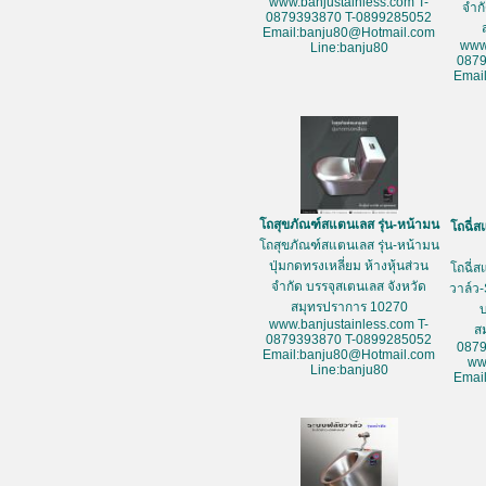
www.banjustainless.com T-
จำก
0879393870 T-0899285052
Email:banju80@Hotmail.com
www
Line:banju80
087
Emai
โถสุขภัณฑ์สแตนเลส รุ่น-หน้ามน
โถฉี่ส
โถสุขภัณฑ์สแตนเลส รุ่น-หน้ามน
ปุ่มกดทรงเหลี่ยม ห้างหุ้นส่วน
โถฉี่ส
จำกัด บรรจุสเตนเลส จังหวัด
วาล์ว-
สมุทรปราการ 10270
www.banjustainless.com T-
ส
0879393870 T-0899285052
087
Email:banju80@Hotmail.com
ww
Line:banju80
Emai