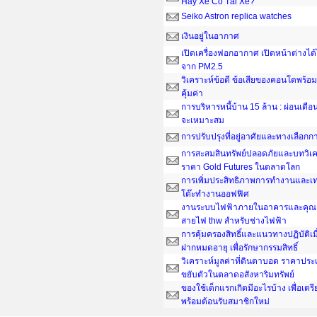
Hay Xe Có Tài Xế?
Seiko Astron replica watches
เงินอยู่ในอากาศ
เปิดเครื่องฟอกอากาศ เปิดหน้าต่างได
จาก PM2.5
วิเคราะห์ข้อดี ข้อเสียของคอนโดพร้อมอ
คุ้มค่า
การบริหารหนี้บ้าน 15 ล้าน : ผ่อนเดือน
จะเหมาะสม
การปรับปรุงที่อยู่อาศัยและทางเลือกกา
การสะสมสินทรัพย์ปลอดภัยและบทวิเค
ราคา Gold Futures ในตลาดโลก
การเพิ่มประสิทธิภาพการทำงานและเ
โต๊ะทํางานออฟฟิศ
งานระบบไฟฟ้าภายในอาคารและคุณส
สายไฟ thw สำหรับช่างไฟฟ้า
การคุ้มครองสิทธิ์และแนวทางปฏิบัติเ
ฝากหมดอายุ เพื่อรักษากรรมสิทธิ์
วิเคราะห์มูลค่าที่ดินตาบอด ราคาประ
ขยับตัวในตลาดอสังหาริมทรัพย์
ของใช้เด็กแรกเกิดมีอะไรบ้าง เพื่อเต
พร้อมต้อนรับสมาชิกใหม่