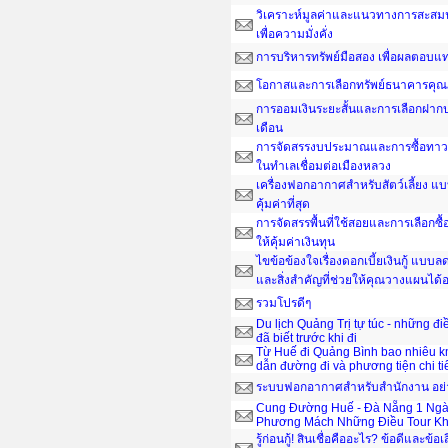
วิเคราะห์มูลค่าและแนวทางการสะสมน
เพื่อความมั่งคั่ง
การบริหารทรัพย์มือสอง เพื่อผลตอบ
โอกาสและการเลือกทรัพย์ธนาคารคุณ
การออมเงินระยะสั้นและการเลือกฝากป
เดือน
การจัดสรรงบประมาณและการซื้อทาวน์
ในทำเลเชื่อมต่อเมืองหลวง
เครื่องฟอกอากาศสำหรับสัตว์เลี้ยง แ
คุ้มค่าที่สุด
การจัดสรรพื้นที่ใช้สอยและการเลือกซื
ให้คุ้มค่าเงินทุน
ไขข้อข้องใจเรื่องดอกเบี้ยเงินกู้ แบ
และสิ่งสำคัญที่ช่วยให้คุณวางแผนได
รวมโปรดีๆ
Du lịch Quảng Trị tự túc - những đ
đã biết trước khi đi
Từ Huế đi Quảng Bình bao nhiêu 
dẫn đường đi và phương tiện chi ti
ระบบฟอกอากาศสำหรับสำนักงาน อย่าง
Cung Đường Huế - Đà Nẵng 1 Ngà
Phương Mách Những Điều Tour Kh
รู้ก่อนกู้! สินเชื่อคืออะไร? ข้อดีและข้อเ