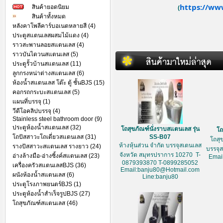
https://ww
สินค้ายอดนิยม
(
สินค้าทั้งหมด
หลังคาโพลีคาร์บอเนตหลายสี (4)
ประตูสแตนเลสผสมไม้แดง (4)
ราวสะพานลอยสแตนเลส (4)
ราวบันไดวนสแตนเลส (5)
ประตูรั้วบ้านสแตนเลส (11)
ลูกกรงหน่าต่างสแตนเลส (6)
ห้องน้ำสแตนเลส โต๊ะ ตู้ ชั้นBJS (15)
คอกรถกระบะสแตนเลส (5)
แผนที่บรรจุ (1)
วีดีโอคลิปบรรจุ (4)
Stainless steel bathroom door (9)
ประตูห้องน้ำสแตนเลส (32)
โถสุขภัณฑ์นั่งราบสแตนเลส รุ่น
โถ
โถปัสสาวะโถเดี่ยวสแตนเลส (31)
SS-B07
โถสุ
ห้างหุ้นส่วน จำกัด บรรจุสเตนเลส
รางปัสสาวะสแตนเลส รางยาว (24)
บรรจุ
จังหวัด สมุทรปราการ 10270 T-
อ่างล้างมือ-อ่างซิ้งค์สแตนเลส (23)
Emai
0879393870 T-0899285052
เครื่องครัวสแตนเลสBJS (36)
Email:banju80@Hotmail.com
ผนังห้องน้ำสแตนเลส (6)
Line:banju80
ประตูโรงภาพยนตร์BJS (1)
ประตูห้องน้ำสำเร็จรูปBJS (27)
โถสุขภัณฑ์สแตนเลส (46)