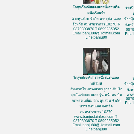
โถสุขภัณฑ์สแตนเลสนั่งราบติด
รางป
ผนังเรือนจำ
ห้างหุ้นส่วน จำกัด บรรจุสเตนเลส
ห้างหุ
จังหวัด สมุทรปราการ 10270 T-
จังหว
0879393870 T-0899285052
087
Email:banju80@Hotmail.com
Emai
Line:banju80
โถสุขภัณฑ์ฝารองนั่งสแตนเลส
หน้ามน
ห้างหุ
อัพเกรดใหม่ทรงสวยหรูกว่าเดิม โถ
จัง
www
สุขภัณฑ์สแตนเลส รุ่น-หน้ามน ปุ่ม
087
กดทรงเหลี่ยม ห้างหุ้นส่วน จำกัด
Emai
บรรจุสเตนเลส จังหวัด
สมุทรปราการ 10270
www.banjustainless.com T-
0879393870 T-0899285052
Email:banju80@Hotmail.com
Line:banju80