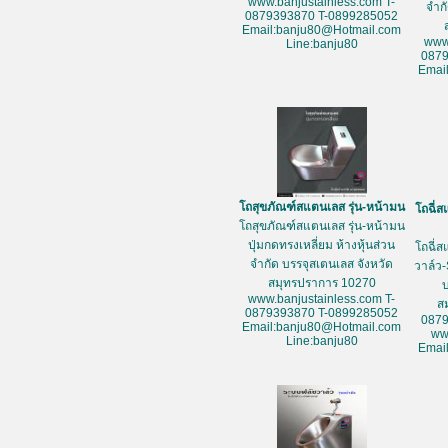
www.banjustainless.com T-
จำก
0879393870 T-0899285052
Email:banju80@Hotmail.com
www
Line:banju80
087
Emai
โถสุขภัณฑ์สแตนเลส รุ่น-หน้ามน
โถฉี่ส
โถสุขภัณฑ์สแตนเลส รุ่น-หน้ามน
ปุ่มกดทรงเหลี่ยม ห้างหุ้นส่วน
โถฉี่ส
จำกัด บรรจุสเตนเลส จังหวัด
วาล์ว-
สมุทรปราการ 10270
www.banjustainless.com T-
ส
0879393870 T-0899285052
087
Email:banju80@Hotmail.com
ww
Line:banju80
Emai