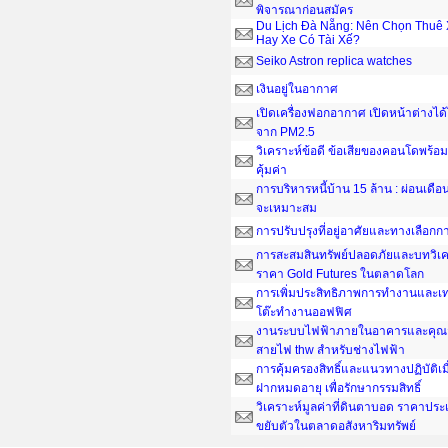
พิจารณาก่อนสมัคร
Du Lịch Đà Nẵng: Nên Chọn Thuê 
Hay Xe Có Tài Xế?
Seiko Astron replica watches
เงินอยู่ในอากาศ
เปิดเครื่องฟอกอากาศ เปิดหน้าต่างได
จาก PM2.5
วิเคราะห์ข้อดี ข้อเสียของคอนโดพร้อมอ
คุ้มค่า
การบริหารหนี้บ้าน 15 ล้าน : ผ่อนเดือน
จะเหมาะสม
การปรับปรุงที่อยู่อาศัยและทางเลือกกา
การสะสมสินทรัพย์ปลอดภัยและบทวิเค
ราคา Gold Futures ในตลาดโลก
การเพิ่มประสิทธิภาพการทำงานและเ
โต๊ะทํางานออฟฟิศ
งานระบบไฟฟ้าภายในอาคารและคุณส
สายไฟ thw สำหรับช่างไฟฟ้า
การคุ้มครองสิทธิ์และแนวทางปฏิบัติเ
ฝากหมดอายุ เพื่อรักษากรรมสิทธิ์
วิเคราะห์มูลค่าที่ดินตาบอด ราคาประ
ขยับตัวในตลาดอสังหาริมทรัพย์