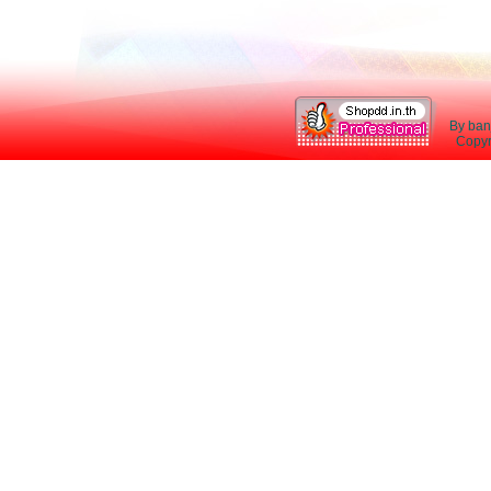
By ban
Copyri