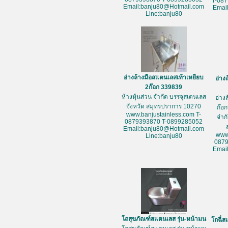
T-08
Email:banju80@Hotmail.com
Emai
Line:banju80
อ่างล้างมือสแตนเลสเท้าเหยียบ
อ่าง
2ก๊อก 339839
ห้างหุ้นส่วน จำกัด บรรจุสเตนเลส
อ่าง
จังหวัด สมุทรปราการ 10270
ก๊อก
www.banjustainless.com T-
จำก
0879393870 T-0899285052
Email:banju80@Hotmail.com
www
Line:banju80
087
Emai
โถสุขภัณฑ์สแตนเลส รุ่น-หน้ามน
โถฉี่ส