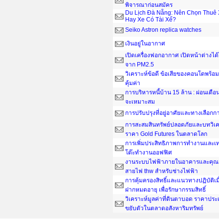
พิจารณาก่อนสมัคร
Du Lịch Đà Nẵng: Nên Chọn Thuê 
Hay Xe Có Tài Xế?
Seiko Astron replica watches
เงินอยู่ในอากาศ
เปิดเครื่องฟอกอากาศ เปิดหน้าต่างได
จาก PM2.5
วิเคราะห์ข้อดี ข้อเสียของคอนโดพร้อมอ
คุ้มค่า
การบริหารหนี้บ้าน 15 ล้าน : ผ่อนเดือน
จะเหมาะสม
การปรับปรุงที่อยู่อาศัยและทางเลือกกา
การสะสมสินทรัพย์ปลอดภัยและบทวิเค
ราคา Gold Futures ในตลาดโลก
การเพิ่มประสิทธิภาพการทำงานและเ
โต๊ะทํางานออฟฟิศ
งานระบบไฟฟ้าภายในอาคารและคุณส
สายไฟ thw สำหรับช่างไฟฟ้า
การคุ้มครองสิทธิ์และแนวทางปฏิบัติเ
ฝากหมดอายุ เพื่อรักษากรรมสิทธิ์
วิเคราะห์มูลค่าที่ดินตาบอด ราคาประ
ขยับตัวในตลาดอสังหาริมทรัพย์