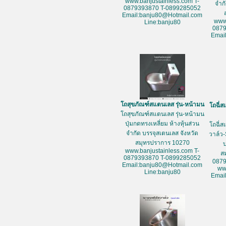
www.banjustainless.com T-
จำก
0879393870 T-0899285052
Email:banju80@Hotmail.com
www
Line:banju80
087
Emai
โถสุขภัณฑ์สแตนเลส รุ่น-หน้ามน
โถฉี่ส
โถสุขภัณฑ์สแตนเลส รุ่น-หน้ามน
ปุ่มกดทรงเหลี่ยม ห้างหุ้นส่วน
โถฉี่ส
จำกัด บรรจุสเตนเลส จังหวัด
วาล์ว-
สมุทรปราการ 10270
www.banjustainless.com T-
ส
0879393870 T-0899285052
087
Email:banju80@Hotmail.com
ww
Line:banju80
Emai