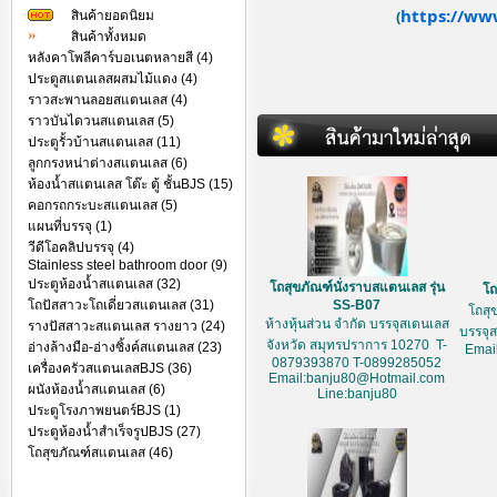
https://ww
สินค้ายอดนิยม
(
สินค้าทั้งหมด
หลังคาโพลีคาร์บอเนตหลายสี (4)
ประตูสแตนเลสผสมไม้แดง (4)
ราวสะพานลอยสแตนเลส (4)
ราวบันไดวนสแตนเลส (5)
ประตูรั้วบ้านสแตนเลส (11)
ลูกกรงหน่าต่างสแตนเลส (6)
ห้องน้ำสแตนเลส โต๊ะ ตู้ ชั้นBJS (15)
คอกรถกระบะสแตนเลส (5)
แผนที่บรรจุ (1)
วีดีโอคลิปบรรจุ (4)
Stainless steel bathroom door (9)
ประตูห้องน้ำสแตนเลส (32)
โถสุขภัณฑ์นั่งราบสแตนเลส รุ่น
โถ
โถปัสสาวะโถเดี่ยวสแตนเลส (31)
SS-B07
โถสุ
ห้างหุ้นส่วน จำกัด บรรจุสเตนเลส
รางปัสสาวะสแตนเลส รางยาว (24)
บรรจุ
จังหวัด สมุทรปราการ 10270 T-
อ่างล้างมือ-อ่างซิ้งค์สแตนเลส (23)
Emai
0879393870 T-0899285052
เครื่องครัวสแตนเลสBJS (36)
Email:banju80@Hotmail.com
ผนังห้องน้ำสแตนเลส (6)
Line:banju80
ประตูโรงภาพยนตร์BJS (1)
ประตูห้องน้ำสำเร็จรูปBJS (27)
โถสุขภัณฑ์สแตนเลส (46)