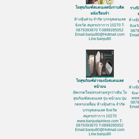
โถสุขภัณฑ์สแตนเลสนั่งราบติด
รางป
ผนังเรือนจำ
ห้างหุ้นส่วน จำกัด บรรจุสเตนเลส
ห้างหุ
จังหวัด สมุทรปราการ 10270 T-
จังหว
0879393870 T-0899285052
087
Email:banju80@Hotmail.com
Emai
Line:banju80
โถสุขภัณฑ์ฝารองนั่งสแตนเลส
หน้ามน
ห้างหุ
อัพเกรดใหม่ทรงสวยหรูกว่าเดิม โถ
จัง
www
สุขภัณฑ์สแตนเลส รุ่น-หน้ามน ปุ่ม
087
กดทรงเหลี่ยม ห้างหุ้นส่วน จำกัด
Emai
บรรจุสเตนเลส จังหวัด
สมุทรปราการ 10270
www.banjustainless.com T-
0879393870 T-0899285052
Email:banju80@Hotmail.com
Line:banju80