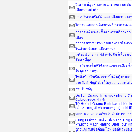
วิเคราะห์มูลค่าและแนวทางการสะสมน
เพื่อความมั่งคั่ง
การบริหารทรัพย์มือสอง เพื่อผลตอบ
โอกาสและการเลือกทรัพย์ธนาคารคุณ
การออมเงินระยะสั้นและการเลือกฝากป
เดือน
การจัดสรรงบประมาณและการซื้อทาวน์
ในทำเลเชื่อมต่อเมืองหลวง
เครื่องฟอกอากาศสำหรับสัตว์เลี้ยง แ
คุ้มค่าที่สุด
การจัดสรรพื้นที่ใช้สอยและการเลือกซื
ให้คุ้มค่าเงินทุน
ไขข้อข้องใจเรื่องดอกเบี้ยเงินกู้ แบ
และสิ่งสำคัญที่ช่วยให้คุณวางแผนได
รวมโปรดีๆ
Du lịch Quảng Trị tự túc - những đ
đã biết trước khi đi
Từ Huế đi Quảng Bình bao nhiêu 
dẫn đường đi và phương tiện chi ti
ระบบฟอกอากาศสำหรับสำนักงาน อย่าง
Cung Đường Huế - Đà Nẵng 1 Ngà
Phương Mách Những Điều Tour Kh
รู้ก่อนกู้! สินเชื่อคืออะไร? ข้อดีและข้อเ