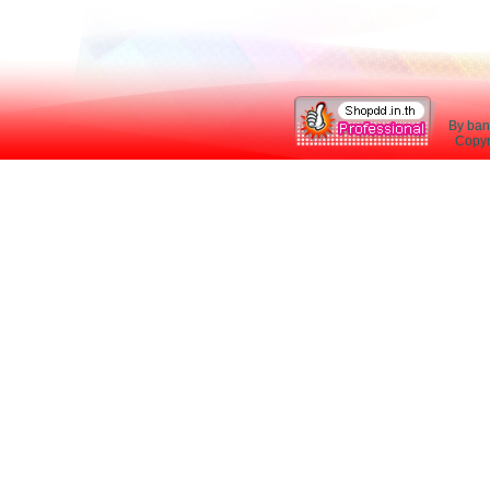
By ban
Copyri