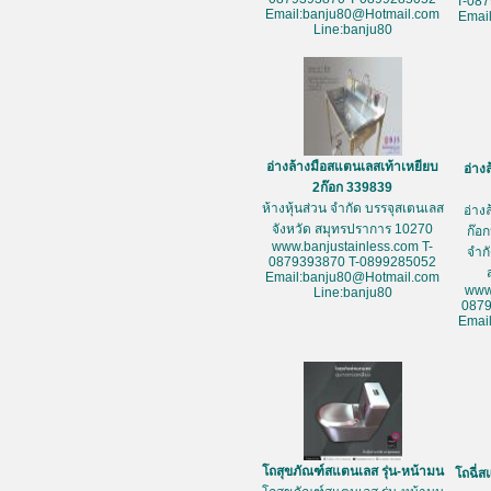
T-08
Email:banju80@Hotmail.com
Emai
Line:banju80
อ่างล้างมือสแตนเลสเท้าเหยียบ
อ่าง
2ก๊อก 339839
ห้างหุ้นส่วน จำกัด บรรจุสเตนเลส
อ่าง
จังหวัด สมุทรปราการ 10270
ก๊อก
www.banjustainless.com T-
จำก
0879393870 T-0899285052
Email:banju80@Hotmail.com
www
Line:banju80
087
Emai
โถสุขภัณฑ์สแตนเลส รุ่น-หน้ามน
โถฉี่ส