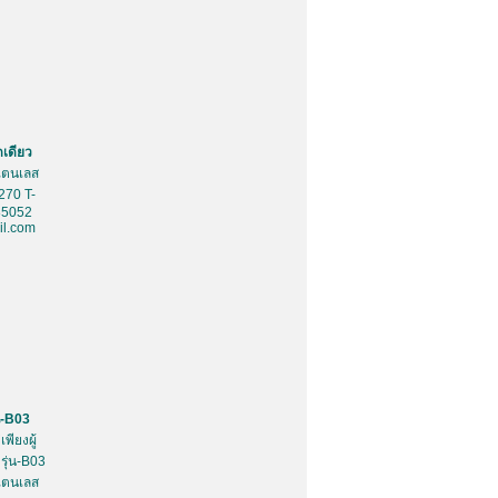
ดเดียว
สเตนเลส
270 T-
85052
l.com
น-B03
พียงผู้
รุ่น-B03
สเตนเลส