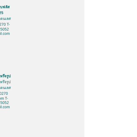
บฟลัส
25
สเตนเลส
270 T-
85052
l.com
หร๊จรูป
หร๊จรูป
สเตนเลส
10270
om T-
85052
l.com