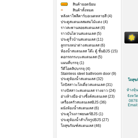
สินค้ายอดนิยม
สินค้าทั้งหมด
หลังคาโพลีคาร์บอเนตหลายสี (4)
ประตูสแตนเลสผสมไม้แดง (4)
ราวสะพานลอยสแตนเลส (4)
ราวบันไดวนสแตนเลส (5)
ประตูรั้วบ้านสแตนเลส (11)
ลูกกรงหน่าต่างสแตนเลส (6)
ห้องน้ำสแตนเลส โต๊ะ ตู้ ชั้นBJS (15)
คอกรถกระบะสแตนเลส (5)
แผนที่บรรจุ (1)
วีดีโอคลิปบรรจุ (4)
Stainless steel bathroom door (9)
ประตูห้องน้ำสแตนเลส (32)
โถสุขภ
โถปัสสาวะโถเดี่ยวสแตนเลส (31)
ห้างหุ
รางปัสสาวะสแตนเลส รางยาว (24)
จังหวั
อ่างล้างมือ-อ่างซิ้งค์สแตนเลส (23)
0879
เครื่องครัวสแตนเลสBJS (36)
Email
ผนังห้องน้ำสแตนเลส (6)
ประตูโรงภาพยนตร์BJS (1)
ประตูห้องน้ำสำเร็จรูปBJS (27)
โถสุขภัณฑ์สแตนเลส (46)