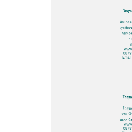
โถสุข
อัพเกรด
สุขภัณฑ
กดทรงเ
บ
ส
www.
0879
Email
โถสุข
โถสุข
ราด ห้
นเลส จั
www.
0879