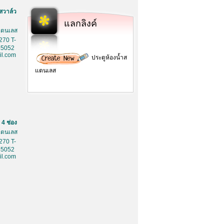
สวาล์ว
แลกลิงค์
สเตนเลส
270 T-
85052
l.com
ประตูห้องน้ำส
แตนเลส
4 ช่อง
สเตนเลส
270 T-
85052
l.com