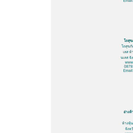
Email
โถสุข
โถสุขภ
เลส ห้
นเลส จั
www.
0879
Email
อ่างล
ห้างหุ
จังห