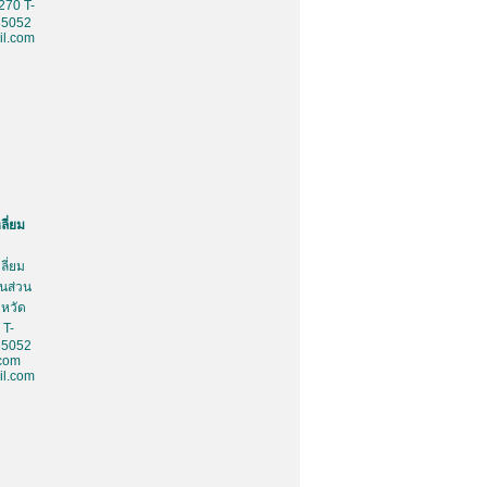
270 T-
85052
l.com
ลี่ยม
ลี่ยม
้นส่วน
งหวัด
 T-
85052
.com
l.com