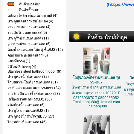
https://ww
สินค้ายอดนิยม
(
สินค้าทั้งหมด
หลังคาโพลีคาร์บอเนตหลายสี (4)
ประตูสแตนเลสผสมไม้แดง (4)
ราวสะพานลอยสแตนเลส (4)
ราวบันไดวนสแตนเลส (5)
ประตูรั้วบ้านสแตนเลส (11)
ลูกกรงหน่าต่างสแตนเลส (6)
ห้องน้ำสแตนเลส โต๊ะ ตู้ ชั้นBJS (15)
คอกรถกระบะสแตนเลส (5)
แผนที่บรรจุ (1)
วีดีโอคลิปบรรจุ (4)
Stainless steel bathroom door (9)
ประตูห้องน้ำสแตนเลส (32)
โถสุขภัณฑ์นั่งราบสแตนเลส รุ่น
โถ
โถปัสสาวะโถเดี่ยวสแตนเลส (31)
SS-B07
โถสุ
ห้างหุ้นส่วน จำกัด บรรจุสเตนเลส
รางปัสสาวะสแตนเลส รางยาว (24)
บรรจุ
จังหวัด สมุทรปราการ 10270 T-
อ่างล้างมือ-อ่างซิ้งค์สแตนเลส (23)
Emai
0879393870 T-0899285052
เครื่องครัวสแตนเลสBJS (36)
Email:banju80@Hotmail.com
ผนังห้องน้ำสแตนเลส (6)
Line:banju80
ประตูโรงภาพยนตร์BJS (1)
ประตูห้องน้ำสำเร็จรูปBJS (27)
โถสุขภัณฑ์สแตนเลส (46)