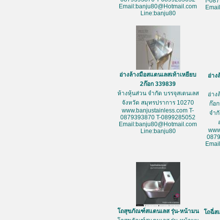
T-08
Email:banju80@Hotmail.com
Emai
Line:banju80
อ่างล้างมือสแตนเลสเท้าเหยียบ
อ่าง
2ก๊อก 339839
ห้างหุ้นส่วน จำกัด บรรจุสเตนเลส
อ่าง
จังหวัด สมุทรปราการ 10270
ก๊อก
www.banjustainless.com T-
จำก
0879393870 T-0899285052
Email:banju80@Hotmail.com
www
Line:banju80
087
Emai
โถสุขภัณฑ์สแตนเลส รุ่น-หน้ามน
โถฉี่ส