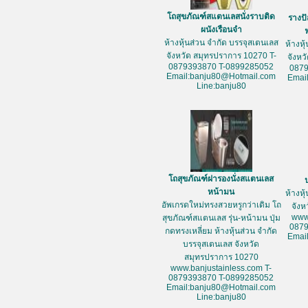
โถสุขภัณฑ์สแตนเลสนั่งราบติด
รางป
ผนังเรือนจำ
ห้างหุ้นส่วน จำกัด บรรจุสเตนเลส
ห้างหุ
จังหวัด สมุทรปราการ 10270 T-
จังหว
0879393870 T-0899285052
087
Email:banju80@Hotmail.com
Emai
Line:banju80
โถสุขภัณฑ์ฝารองนั่งสแตนเลส
หน้ามน
ห้างหุ
อัพเกรดใหม่ทรงสวยหรูกว่าเดิม โถ
จัง
www
สุขภัณฑ์สแตนเลส รุ่น-หน้ามน ปุ่ม
087
กดทรงเหลี่ยม ห้างหุ้นส่วน จำกัด
Emai
บรรจุสเตนเลส จังหวัด
สมุทรปราการ 10270
www.banjustainless.com T-
0879393870 T-0899285052
Email:banju80@Hotmail.com
Line:banju80