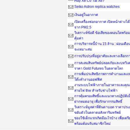
Hay Xe Có Tài Xế?
Seiko Astron replica watches
เงินอยู่ในอากาศ
เปิดเครื่องฟอกอากาศ เปิดหน้าต่างได
จาก PM2.5
วิเคราะห์ข้อดี ข้อเสียของคอนโดพร้อมอ
คุ้มค่า
การบริหารหนี้บ้าน 15 ล้าน : ผ่อนเดือน
จะเหมาะสม
การปรับปรุงที่อยู่อาศัยและทางเลือกกา
การสะสมสินทรัพย์ปลอดภัยและบทวิเค
ราคา Gold Futures ในตลาดโลก
การเพิ่มประสิทธิภาพการทำงานและเ
โต๊ะทํางานออฟฟิศ
งานระบบไฟฟ้าภายในอาคารและคุณส
สายไฟ thw สำหรับช่างไฟฟ้า
การคุ้มครองสิทธิ์และแนวทางปฏิบัติเ
ฝากหมดอายุ เพื่อรักษากรรมสิทธิ์
วิเคราะห์มูลค่าที่ดินตาบอด ราคาประ
ขยับตัวในตลาดอสังหาริมทรัพย์
ของใช้เด็กแรกเกิดมีอะไรบ้าง เพื่อเต
พร้อมต้อนรับสมาชิกใหม่