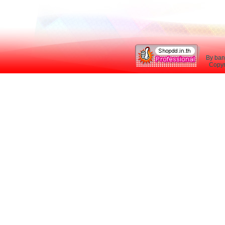
By ban
Copyri