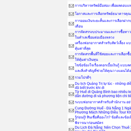
การบริหารทรัพย์มือสอง เพื่อผลตอบ
โอกาสและการเลือกทรัพย์ธนาคารคุณ
การออมเงินระยะสั้นและการเลือกฝากป
เดือน
การจัดสรรงบประมาณและการซื้อทาวน์
ในทำเลเชื่อมต่อเมืองหลวง
เครื่องฟอกอากาศสำหรับสัตว์เลี้ยง แ
คุ้มค่าที่สุด
การจัดสรรพื้นที่ใช้สอยและการเลือกซื
ให้คุ้มค่าเงินทุน
ไขข้อข้องใจเรื่องดอกเบี้ยเงินกู้ แบ
และสิ่งสำคัญที่ช่วยให้คุณวางแผนได
รวมโปรดีๆ
Du lịch Quảng Trị tự túc - những đ
đã biết trước khi đi
Từ Huế đi Quảng Bình bao nhiêu 
dẫn đường đi và phương tiện chi ti
ระบบฟอกอากาศสำหรับสำนักงาน อย่าง
Cung Đường Huế - Đà Nẵng 1 Ngà
Phương Mách Những Điều Tour Kh
รู้ก่อนกู้! สินเชื่อคืออะไร? ข้อดีและข้อเ
พิจารณาก่อนสมัคร
Du Lịch Đà Nẵng: Nên Chọn Thuê 