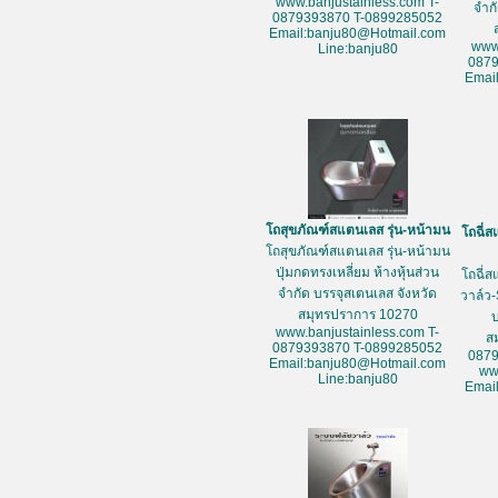
www.banjustainless.com T-
จำก
0879393870 T-0899285052
Email:banju80@Hotmail.com
www
Line:banju80
087
Emai
โถสุขภัณฑ์สแตนเลส รุ่น-หน้ามน
โถฉี่ส
โถสุขภัณฑ์สแตนเลส รุ่น-หน้ามน
ปุ่มกดทรงเหลี่ยม ห้างหุ้นส่วน
โถฉี่ส
จำกัด บรรจุสเตนเลส จังหวัด
วาล์ว-
สมุทรปราการ 10270
www.banjustainless.com T-
ส
0879393870 T-0899285052
087
Email:banju80@Hotmail.com
ww
Line:banju80
Emai