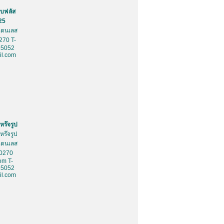
บฟลัส
25
สเตนเลส
270 T-
85052
l.com
หร๊จรูป
หร๊จรูป
สเตนเลส
10270
om T-
85052
l.com