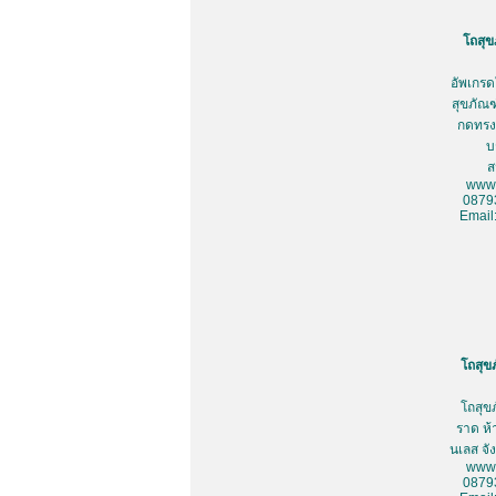
โถสุข
อัพเกรด
สุขภัณฑ
กดทรงเ
บ
ส
www.
0879
Email
โถสุข
โถสุข
ราด ห้
นเลส จั
www.
0879