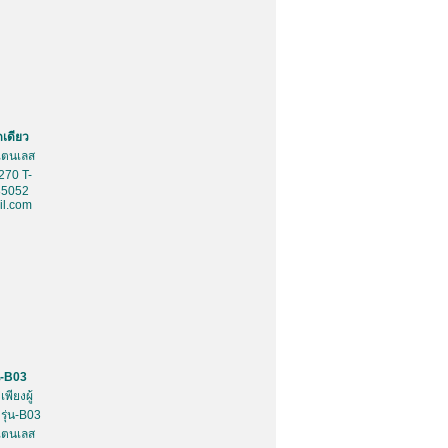
ดเดียว
สเตนเลส
270 T-
85052
l.com
น-B03
พียงผู้
รุ่น-B03
สเตนเลส