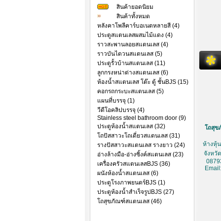
สินค้ายอดนิยม
สินค้าทั้งหมด
หลังคาโพลีคาร์บอเนตหลายสี (4)
ประตูสแตนเลสผสมไม้แดง (4)
ราวสะพานลอยสแตนเลส (4)
ราวบันไดวนสแตนเลส (5)
ประตูรั้วบ้านสแตนเลส (11)
ลูกกรงหน่าต่างสแตนเลส (6)
ห้องน้ำสแตนเลส โต๊ะ ตู้ ชั้นBJS (15)
คอกรถกระบะสแตนเลส (5)
แผนที่บรรจุ (1)
วีดีโอคลิปบรรจุ (4)
Stainless steel bathroom door (9)
ประตูห้องน้ำสแตนเลส (32)
โถสุขภ
โถปัสสาวะโถเดี่ยวสแตนเลส (31)
ห้างหุ
รางปัสสาวะสแตนเลส รางยาว (24)
จังหวั
อ่างล้างมือ-อ่างซิ้งค์สแตนเลส (23)
0879
เครื่องครัวสแตนเลสBJS (36)
Email
ผนังห้องน้ำสแตนเลส (6)
ประตูโรงภาพยนตร์BJS (1)
ประตูห้องน้ำสำเร็จรูปBJS (27)
โถสุขภัณฑ์สแตนเลส (46)