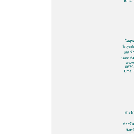
Email
โถสุข
โถสุขภ
เลส ห้
นเลส จั
www.
0879
Email
อ่างล
ห้างหุ
จังห