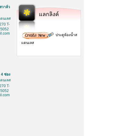
สวาล์ว
แลกลิงค์
สเตนเลส
270 T-
85052
l.com
ประตูห้องน้ำส
แตนเลส
4 ช่อง
สเตนเลส
270 T-
85052
l.com