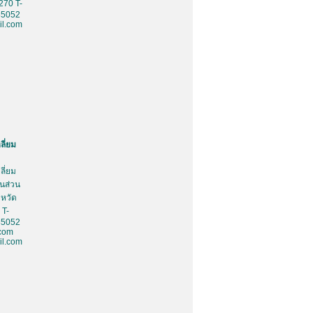
270 T-
85052
l.com
ลี่ยม
ลี่ยม
้นส่วน
งหวัด
 T-
85052
.com
l.com