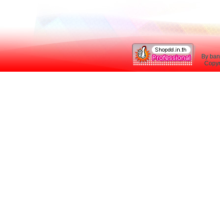
By ban
Copyri