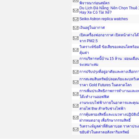
พิจารณาก่อนสมัคร
Du Lịch Đà Nẵng: Nên Chọn Thuê 
Hay Xe Có Tài Xế?
Seiko Astron replica watches
เงินอยู่ในอากาศ
เปิดเครื่องฟอกอากาศ เปิดหน้าต่างได
จาก PM2.5
วิเคราะห์ข้อดี ข้อเสียของคอนโดพร้อมอ
คุ้มค่า
การบริหารหนี้บ้าน 15 ล้าน : ผ่อนเดือน
จะเหมาะสม
การปรับปรุงที่อยู่อาศัยและทางเลือกกา
การสะสมสินทรัพย์ปลอดภัยและบทวิเค
ราคา Gold Futures ในตลาดโลก
การเพิ่มประสิทธิภาพการทำงานและเ
โต๊ะทํางานออฟฟิศ
งานระบบไฟฟ้าภายในอาคารและคุณส
สายไฟ thw สำหรับช่างไฟฟ้า
การคุ้มครองสิทธิ์และแนวทางปฏิบัติเ
ฝากหมดอายุ เพื่อรักษากรรมสิทธิ์
วิเคราะห์มูลค่าที่ดินตาบอด ราคาประ
ขยับตัวในตลาดอสังหาริมทรัพย์