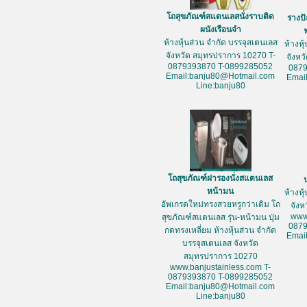
โถสุขภัณฑ์สแตนเลสนั่งราบติด
รางป
ผนังเรือนจำ
ห้างหุ้นส่วน จำกัด บรรจุสเตนเลส
ห้างหุ
จังหวัด สมุทรปราการ 10270 T-
จังหว
0879393870 T-0899285052
087
Email:banju80@Hotmail.com
Emai
Line:banju80
โถสุขภัณฑ์ฝารองนั่งสแตนเลส
หน้ามน
ห้างหุ
อัพเกรดใหม่ทรงสวยหรูกว่าเดิม โถ
จัง
www
สุขภัณฑ์สแตนเลส รุ่น-หน้ามน ปุ่ม
087
กดทรงเหลี่ยม ห้างหุ้นส่วน จำกัด
Emai
บรรจุสเตนเลส จังหวัด
สมุทรปราการ 10270
www.banjustainless.com T-
0879393870 T-0899285052
Email:banju80@Hotmail.com
Line:banju80