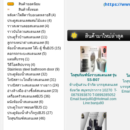
https://ww
สินค้ายอดนิยม
(
สินค้าทั้งหมด
หลังคาโพลีคาร์บอเนตหลายสี (4)
ประตูสแตนเลสผสมไม้แดง (4)
ราวสะพานลอยสแตนเลส (4)
ราวบันไดวนสแตนเลส (5)
ประตูรั้วบ้านสแตนเลส (11)
ลูกกรงหน่าต่างสแตนเลส (6)
ห้องน้ำสแตนเลส โต๊ะ ตู้ ชั้นBJS (15)
คอกรถกระบะสแตนเลส (5)
แผนที่บรรจุ (1)
วีดีโอคลิปบรรจุ (4)
Stainless steel bathroom door (9)
ประตูห้องน้ำสแตนเลส (32)
โถสุขภัณฑ์นั่งราบสแตนเลส รุ่น
โถ
โถปัสสาวะโถเดี่ยวสแตนเลส (31)
SS-B07
โถสุ
ห้างหุ้นส่วน จำกัด บรรจุสเตนเลส
รางปัสสาวะสแตนเลส รางยาว (24)
บรรจุ
จังหวัด สมุทรปราการ 10270 T-
อ่างล้างมือ-อ่างซิ้งค์สแตนเลส (23)
Emai
0879393870 T-0899285052
เครื่องครัวสแตนเลสBJS (36)
Email:banju80@Hotmail.com
ผนังห้องน้ำสแตนเลส (6)
Line:banju80
ประตูโรงภาพยนตร์BJS (1)
ประตูห้องน้ำสำเร็จรูปBJS (27)
โถสุขภัณฑ์สแตนเลส (46)