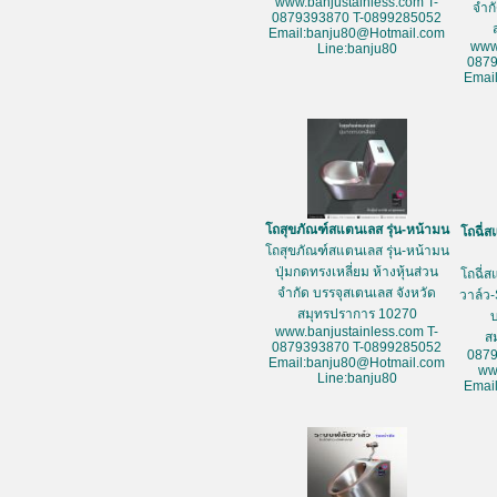
www.banjustainless.com T-
จำก
0879393870 T-0899285052
Email:banju80@Hotmail.com
www
Line:banju80
087
Emai
โถสุขภัณฑ์สแตนเลส รุ่น-หน้ามน
โถฉี่ส
โถสุขภัณฑ์สแตนเลส รุ่น-หน้ามน
ปุ่มกดทรงเหลี่ยม ห้างหุ้นส่วน
โถฉี่ส
จำกัด บรรจุสเตนเลส จังหวัด
วาล์ว-
สมุทรปราการ 10270
www.banjustainless.com T-
ส
0879393870 T-0899285052
087
Email:banju80@Hotmail.com
ww
Line:banju80
Emai