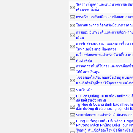
วิเคราะห์มูลค่าและแนวทางการสะสมน
เพื่อความมั่งคั่ง
การบริหารทรัพย์มือสอง เพื่อผลตอบ
โอกาสและการเลือกทรัพย์ธนาคารคุณ
การออมเงินระยะสั้นและการเลือกฝากป
เดือน
การจัดสรรงบประมาณและการซื้อทาวน์
ในทำเลเชื่อมต่อเมืองหลวง
เครื่องฟอกอากาศสำหรับสัตว์เลี้ยง แ
คุ้มค่าที่สุด
การจัดสรรพื้นที่ใช้สอยและการเลือกซื
ให้คุ้มค่าเงินทุน
ไขข้อข้องใจเรื่องดอกเบี้ยเงินกู้ แบ
และสิ่งสำคัญที่ช่วยให้คุณวางแผนได
รวมโปรดีๆ
Du lịch Quảng Trị tự túc - những đ
đã biết trước khi đi
Từ Huế đi Quảng Bình bao nhiêu 
dẫn đường đi và phương tiện chi ti
ระบบฟอกอากาศสำหรับสำนักงาน อย่าง
Cung Đường Huế - Đà Nẵng 1 Ngà
Phương Mách Những Điều Tour Kh
รู้ก่อนกู้! สินเชื่อคืออะไร? ข้อดีและข้อเ