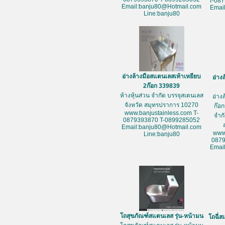
T-08
Email:banju80@Hotmail.com
Emai
Line:banju80
อ่างล้างมือสแตนเลสเท้าเหยียบ
อ่าง
2ก๊อก 339839
ห้างหุ้นส่วน จำกัด บรรจุสเตนเลส
อ่าง
จังหวัด สมุทรปราการ 10270
ก๊อก
www.banjustainless.com T-
จำก
0879393870 T-0899285052
Email:banju80@Hotmail.com
www
Line:banju80
087
Emai
โถสุขภัณฑ์สแตนเลส รุ่น-หน้ามน
โถฉี่ส