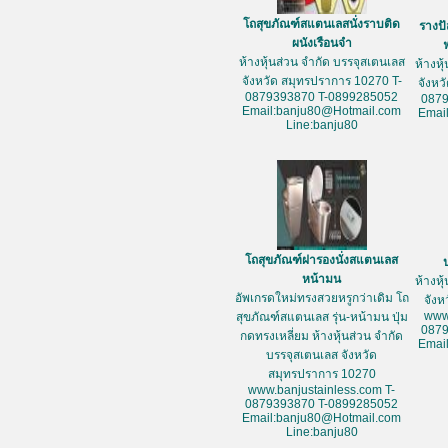
โถสุขภัณฑ์สแตนเลสนั่งราบติด
รางป
ผนังเรือนจำ
ห้างหุ้นส่วน จำกัด บรรจุสเตนเลส
ห้างหุ
จังหวัด สมุทรปราการ 10270 T-
จังหว
0879393870 T-0899285052
087
Email:banju80@Hotmail.com
Emai
Line:banju80
โถสุขภัณฑ์ฝารองนั่งสแตนเลส
หน้ามน
ห้างหุ
อัพเกรดใหม่ทรงสวยหรูกว่าเดิม โถ
จัง
www
สุขภัณฑ์สแตนเลส รุ่น-หน้ามน ปุ่ม
087
กดทรงเหลี่ยม ห้างหุ้นส่วน จำกัด
Emai
บรรจุสเตนเลส จังหวัด
สมุทรปราการ 10270
www.banjustainless.com T-
0879393870 T-0899285052
Email:banju80@Hotmail.com
Line:banju80