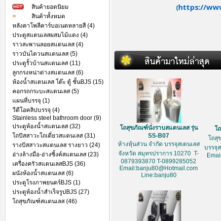
https://ww
สินค้ายอดนิยม
(
สินค้าทั้งหมด
หลังคาโพลีคาร์บอเนตหลายสี (4)
ประตูสแตนเลสผสมไม้แดง (4)
ราวสะพานลอยสแตนเลส (4)
ราวบันไดวนสแตนเลส (5)
ประตูรั้วบ้านสแตนเลส (11)
ลูกกรงหน่าต่างสแตนเลส (6)
ห้องน้ำสแตนเลส โต๊ะ ตู้ ชั้นBJS (15)
คอกรถกระบะสแตนเลส (5)
แผนที่บรรจุ (1)
วีดีโอคลิปบรรจุ (4)
Stainless steel bathroom door (9)
ประตูห้องน้ำสแตนเลส (32)
โถสุขภัณฑ์นั่งราบสแตนเลส รุ่น
โถ
โถปัสสาวะโถเดี่ยวสแตนเลส (31)
SS-B07
โถสุ
ห้างหุ้นส่วน จำกัด บรรจุสเตนเลส
รางปัสสาวะสแตนเลส รางยาว (24)
บรรจุ
จังหวัด สมุทรปราการ 10270 T-
อ่างล้างมือ-อ่างซิ้งค์สแตนเลส (23)
Emai
0879393870 T-0899285052
เครื่องครัวสแตนเลสBJS (36)
Email:banju80@Hotmail.com
ผนังห้องน้ำสแตนเลส (6)
Line:banju80
ประตูโรงภาพยนตร์BJS (1)
ประตูห้องน้ำสำเร็จรูปBJS (27)
โถสุขภัณฑ์สแตนเลส (46)