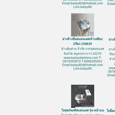
T-08
Email:banju80@Hotmail.com
Emai
Line:banju80
อ่างล้างมือสแตนเลสเท้าเหยียบ
อ่าง
2ก๊อก 339839
ห้างหุ้นส่วน จำกัด บรรจุสเตนเลส
อ่าง
จังหวัด สมุทรปราการ 10270
ก๊อก
www.banjustainless.com T-
จำก
0879393870 T-0899285052
Email:banju80@Hotmail.com
www
Line:banju80
087
Emai
โถสุขภัณฑ์สแตนเลส รุ่น-หน้ามน
โถฉี่ส