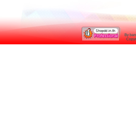
By ban
Copyri