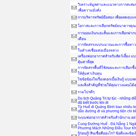
วิเคราะห์มูลค่าและแนวทางการสะสมน
เพื่อความมั่งคั่ง
การบริหารทรัพย์มือสอง เพื่อผลตอบ
โอกาสและการเลือกทรัพย์ธนาคารคุณ
การออมเงินระยะสั้นและการเลือกฝากป
เดือน
การจัดสรรงบประมาณและการซื้อทาวน์
ในทำเลเชื่อมต่อเมืองหลวง
เครื่องฟอกอากาศสำหรับสัตว์เลี้ยง แ
คุ้มค่าที่สุด
การจัดสรรพื้นที่ใช้สอยและการเลือกซื
ให้คุ้มค่าเงินทุน
ไขข้อข้องใจเรื่องดอกเบี้ยเงินกู้ แบ
และสิ่งสำคัญที่ช่วยให้คุณวางแผนได
รวมโปรดีๆ
Du lịch Quảng Trị tự túc - những đ
đã biết trước khi đi
Từ Huế đi Quảng Bình bao nhiêu 
dẫn đường đi và phương tiện chi ti
ระบบฟอกอากาศสำหรับสำนักงาน อย่าง
Cung Đường Huế - Đà Nẵng 1 Ngà
Phương Mách Những Điều Tour Kh
รู้ก่อนกู้! สินเชื่อคืออะไร? ข้อดีและข้อเ