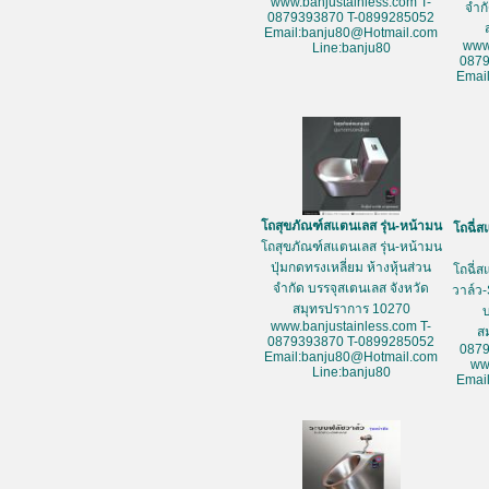
www.banjustainless.com T-
จำก
0879393870 T-0899285052
Email:banju80@Hotmail.com
www
Line:banju80
087
Emai
โถสุขภัณฑ์สแตนเลส รุ่น-หน้ามน
โถฉี่ส
โถสุขภัณฑ์สแตนเลส รุ่น-หน้ามน
ปุ่มกดทรงเหลี่ยม ห้างหุ้นส่วน
โถฉี่ส
จำกัด บรรจุสเตนเลส จังหวัด
วาล์ว-
สมุทรปราการ 10270
www.banjustainless.com T-
ส
0879393870 T-0899285052
087
Email:banju80@Hotmail.com
ww
Line:banju80
Emai