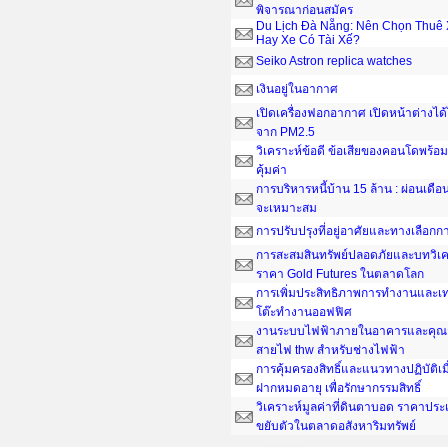
พิจารณาก่อนสมัคร
Du Lịch Đà Nẵng: Nên Chọn Thuê 
Hay Xe Có Tài Xế?
Seiko Astron replica watches
เงินอยู่ในอากาศ
เปิดเครื่องฟอกอากาศ เปิดหน้าต่างได
จาก PM2.5
วิเคราะห์ข้อดี ข้อเสียของคอนโดพร้อมอ
คุ้มค่า
การบริหารหนี้บ้าน 15 ล้าน : ผ่อนเดือน
จะเหมาะสม
การปรับปรุงที่อยู่อาศัยและทางเลือกกา
การสะสมสินทรัพย์ปลอดภัยและบทวิเค
ราคา Gold Futures ในตลาดโลก
การเพิ่มประสิทธิภาพการทำงานและเ
โต๊ะทํางานออฟฟิศ
งานระบบไฟฟ้าภายในอาคารและคุณส
สายไฟ thw สำหรับช่างไฟฟ้า
การคุ้มครองสิทธิ์และแนวทางปฏิบัติเ
ฝากหมดอายุ เพื่อรักษากรรมสิทธิ์
วิเคราะห์มูลค่าที่ดินตาบอด ราคาประ
ขยับตัวในตลาดอสังหาริมทรัพย์