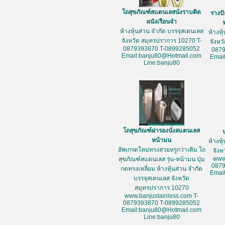
โถสุขภัณฑ์สแตนเลสนั่งราบติด
รางป
ผนังเรือนจำ
ห้างหุ้นส่วน จำกัด บรรจุสเตนเลส
ห้างหุ
จังหวัด สมุทรปราการ 10270 T-
จังหว
0879393870 T-0899285052
087
Email:banju80@Hotmail.com
Emai
Line:banju80
โถสุขภัณฑ์ฝารองนั่งสแตนเลส
หน้ามน
ห้างหุ
อัพเกรดใหม่ทรงสวยหรูกว่าเดิม โถ
จัง
www
สุขภัณฑ์สแตนเลส รุ่น-หน้ามน ปุ่ม
087
กดทรงเหลี่ยม ห้างหุ้นส่วน จำกัด
Emai
บรรจุสเตนเลส จังหวัด
สมุทรปราการ 10270
www.banjustainless.com T-
0879393870 T-0899285052
Email:banju80@Hotmail.com
Line:banju80