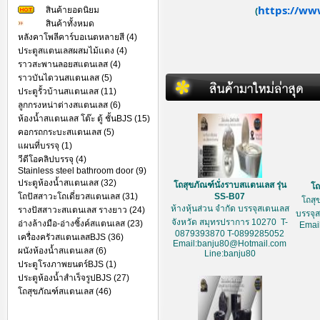
https://ww
สินค้ายอดนิยม
(
สินค้าทั้งหมด
หลังคาโพลีคาร์บอเนตหลายสี (4)
ประตูสแตนเลสผสมไม้แดง (4)
ราวสะพานลอยสแตนเลส (4)
ราวบันไดวนสแตนเลส (5)
ประตูรั้วบ้านสแตนเลส (11)
ลูกกรงหน่าต่างสแตนเลส (6)
ห้องน้ำสแตนเลส โต๊ะ ตู้ ชั้นBJS (15)
คอกรถกระบะสแตนเลส (5)
แผนที่บรรจุ (1)
วีดีโอคลิปบรรจุ (4)
Stainless steel bathroom door (9)
ประตูห้องน้ำสแตนเลส (32)
โถสุขภัณฑ์นั่งราบสแตนเลส รุ่น
โถ
โถปัสสาวะโถเดี่ยวสแตนเลส (31)
SS-B07
โถสุ
ห้างหุ้นส่วน จำกัด บรรจุสเตนเลส
รางปัสสาวะสแตนเลส รางยาว (24)
บรรจุ
จังหวัด สมุทรปราการ 10270 T-
อ่างล้างมือ-อ่างซิ้งค์สแตนเลส (23)
Emai
0879393870 T-0899285052
เครื่องครัวสแตนเลสBJS (36)
Email:banju80@Hotmail.com
ผนังห้องน้ำสแตนเลส (6)
Line:banju80
ประตูโรงภาพยนตร์BJS (1)
ประตูห้องน้ำสำเร็จรูปBJS (27)
โถสุขภัณฑ์สแตนเลส (46)