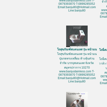
www.banjustainless.com T-
จำก
0879393870 T-0899285052
Email:banju80@Hotmail.com
www
Line:banju80
087
Emai
โถสุขภัณฑ์สแตนเลส รุ่น-หน้ามน
โถฉี่ส
โถสุขภัณฑ์สแตนเลส รุ่น-หน้ามน
ปุ่มกดทรงเหลี่ยม ห้างหุ้นส่วน
โถฉี่ส
จำกัด บรรจุสเตนเลส จังหวัด
วาล์ว-
สมุทรปราการ 10270
www.banjustainless.com T-
ส
0879393870 T-0899285052
087
Email:banju80@Hotmail.com
ww
Line:banju80
Emai