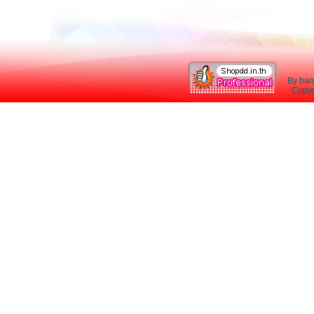
By ban
Copyri