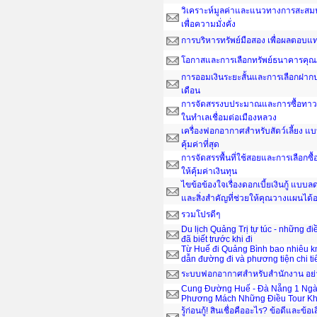
วิเคราะห์มูลค่าและแนวทางการสะสมน
เพื่อความมั่งคั่ง
การบริหารทรัพย์มือสอง เพื่อผลตอบ
โอกาสและการเลือกทรัพย์ธนาคารคุณ
การออมเงินระยะสั้นและการเลือกฝากป
เดือน
การจัดสรรงบประมาณและการซื้อทาวน์
ในทำเลเชื่อมต่อเมืองหลวง
เครื่องฟอกอากาศสำหรับสัตว์เลี้ยง แ
คุ้มค่าที่สุด
การจัดสรรพื้นที่ใช้สอยและการเลือกซื
ให้คุ้มค่าเงินทุน
ไขข้อข้องใจเรื่องดอกเบี้ยเงินกู้ แบ
และสิ่งสำคัญที่ช่วยให้คุณวางแผนได
รวมโปรดีๆ
Du lịch Quảng Trị tự túc - những đ
đã biết trước khi đi
Từ Huế đi Quảng Bình bao nhiêu 
dẫn đường đi và phương tiện chi ti
ระบบฟอกอากาศสำหรับสำนักงาน อย่าง
Cung Đường Huế - Đà Nẵng 1 Ngà
Phương Mách Những Điều Tour Kh
รู้ก่อนกู้! สินเชื่อคืออะไร? ข้อดีและข้อเ