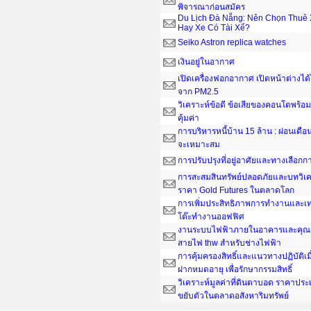
พิจารณาก่อนสมัคร
Du Lịch Đà Nẵng: Nên Chọn Thuê 
Hay Xe Có Tài Xế?
Seiko Astron replica watches
เงินอยู่ในอากาศ
เปิดเครื่องฟอกอากาศ เปิดหน้าต่างได
จาก PM2.5
วิเคราะห์ข้อดี ข้อเสียของคอนโดพร้อมอ
คุ้มค่า
การบริหารหนี้บ้าน 15 ล้าน : ผ่อนเดือน
จะเหมาะสม
การปรับปรุงที่อยู่อาศัยและทางเลือกกา
การสะสมสินทรัพย์ปลอดภัยและบทวิเค
ราคา Gold Futures ในตลาดโลก
การเพิ่มประสิทธิภาพการทำงานและเ
โต๊ะทํางานออฟฟิศ
งานระบบไฟฟ้าภายในอาคารและคุณส
สายไฟ thw สำหรับช่างไฟฟ้า
การคุ้มครองสิทธิ์และแนวทางปฏิบัติเ
ฝากหมดอายุ เพื่อรักษากรรมสิทธิ์
วิเคราะห์มูลค่าที่ดินตาบอด ราคาประ
ขยับตัวในตลาดอสังหาริมทรัพย์