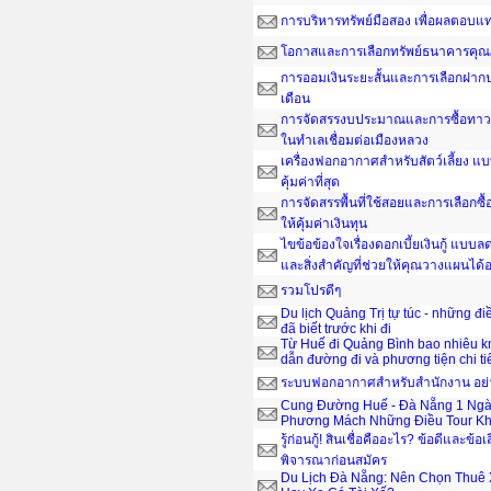
การบริหารทรัพย์มือสอง เพื่อผลตอบ
โอกาสและการเลือกทรัพย์ธนาคารคุณ
การออมเงินระยะสั้นและการเลือกฝากป
เดือน
การจัดสรรงบประมาณและการซื้อทาวน์
ในทำเลเชื่อมต่อเมืองหลวง
เครื่องฟอกอากาศสำหรับสัตว์เลี้ยง แ
คุ้มค่าที่สุด
การจัดสรรพื้นที่ใช้สอยและการเลือกซื
ให้คุ้มค่าเงินทุน
ไขข้อข้องใจเรื่องดอกเบี้ยเงินกู้ แบ
และสิ่งสำคัญที่ช่วยให้คุณวางแผนได
รวมโปรดีๆ
Du lịch Quảng Trị tự túc - những đ
đã biết trước khi đi
Từ Huế đi Quảng Bình bao nhiêu 
dẫn đường đi và phương tiện chi ti
ระบบฟอกอากาศสำหรับสำนักงาน อย่าง
Cung Đường Huế - Đà Nẵng 1 Ngà
Phương Mách Những Điều Tour Kh
รู้ก่อนกู้! สินเชื่อคืออะไร? ข้อดีและข้อเ
พิจารณาก่อนสมัคร
Du Lịch Đà Nẵng: Nên Chọn Thuê 