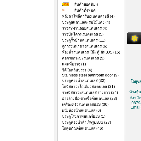
สินค้ายอดนิยม
สินค้าทั้งหมด
หลังคาโพลีคาร์บอเนตหลายสี (4)
ประตูสแตนเลสผสมไม้แดง (4)
ราวสะพานลอยสแตนเลส (4)
ราวบันไดวนสแตนเลส (5)
ประตูรั้วบ้านสแตนเลส (11)
ลูกกรงหน่าต่างสแตนเลส (6)
ห้องน้ำสแตนเลส โต๊ะ ตู้ ชั้นBJS (15)
คอกรถกระบะสแตนเลส (5)
แผนที่บรรจุ (1)
วีดีโอคลิปบรรจุ (4)
Stainless steel bathroom door (9)
ประตูห้องน้ำสแตนเลส (32)
โถสุขภ
โถปัสสาวะโถเดี่ยวสแตนเลส (31)
ห้างหุ
รางปัสสาวะสแตนเลส รางยาว (24)
จังหวั
อ่างล้างมือ-อ่างซิ้งค์สแตนเลส (23)
0879
เครื่องครัวสแตนเลสBJS (36)
Email
ผนังห้องน้ำสแตนเลส (6)
ประตูโรงภาพยนตร์BJS (1)
ประตูห้องน้ำสำเร็จรูปBJS (27)
โถสุขภัณฑ์สแตนเลส (46)