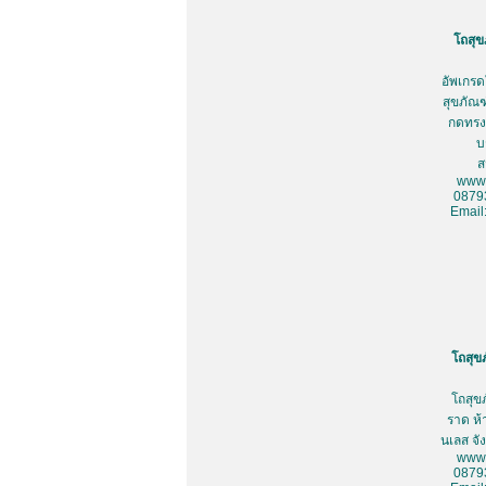
โถสุข
อัพเกรด
สุขภัณฑ
กดทรงเ
บ
ส
www.
0879
Email
โถสุข
โถสุข
ราด ห้
นเลส จั
www.
0879