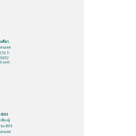
ดเดียว
สเตนเลส
270 T-
85052
l.com
น-B03
พียงผู้
รุ่น-B03
สเตนเลส