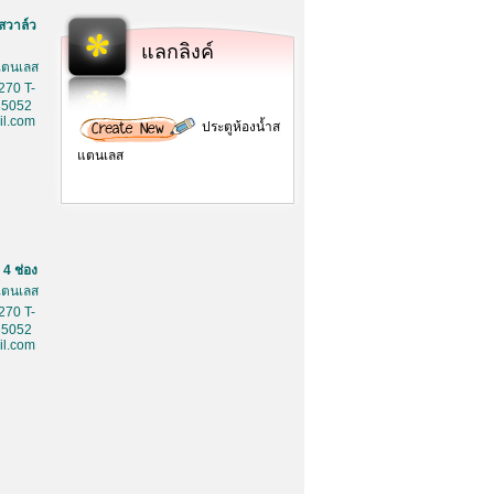
สวาล์ว
แลกลิงค์
สเตนเลส
270 T-
85052
l.com
ประตูห้องน้ำส
แตนเลส
4 ช่อง
สเตนเลส
270 T-
85052
l.com