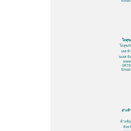
Email
โถสุข
โถสุขภ
เลส ห้
นเลส จั
www.
0879
Email
อ่างล
ห้างหุ
จังห