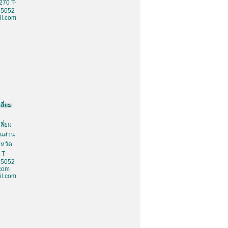
270 T-
85052
l.com
ลี่ยม
ลี่ยม
้นส่วน
งหวัด
 T-
85052
.com
l.com