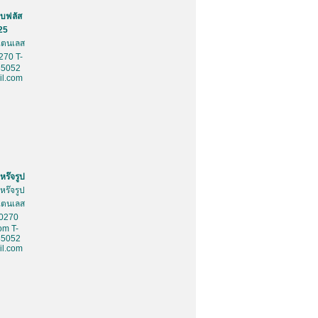
บฟลัส
25
สเตนเลส
270 T-
85052
l.com
หร๊จรูป
หร๊จรูป
สเตนเลส
10270
om T-
85052
l.com