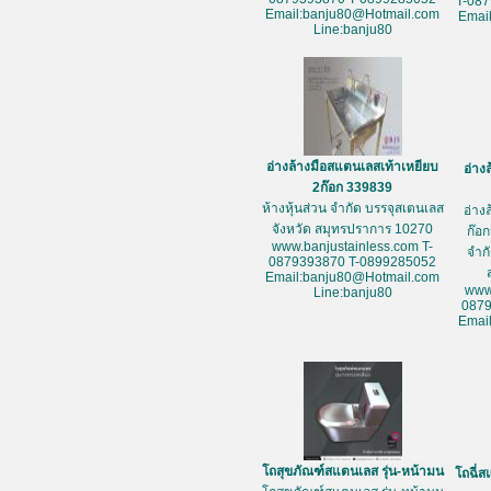
T-08
Email:banju80@Hotmail.com
Emai
Line:banju80
อ่างล้างมือสแตนเลสเท้าเหยียบ
อ่าง
2ก๊อก 339839
ห้างหุ้นส่วน จำกัด บรรจุสเตนเลส
อ่าง
จังหวัด สมุทรปราการ 10270
ก๊อก
www.banjustainless.com T-
จำก
0879393870 T-0899285052
Email:banju80@Hotmail.com
www
Line:banju80
087
Emai
โถสุขภัณฑ์สแตนเลส รุ่น-หน้ามน
โถฉี่ส