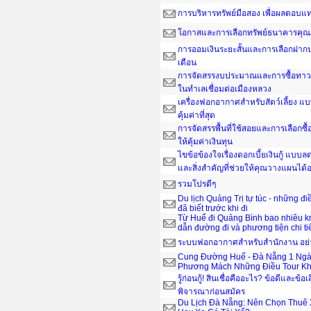
การบริหารทรัพย์มือสอง เพื่อผลตอบ
โอกาสและการเลือกทรัพย์ธนาคารคุณ
การออมเงินระยะสั้นและการเลือกฝากป
เดือน
การจัดสรรงบประมาณและการซื้อทาวน์
ในทำเลเชื่อมต่อเมืองหลวง
เครื่องฟอกอากาศสำหรับสัตว์เลี้ยง แ
คุ้มค่าที่สุด
การจัดสรรพื้นที่ใช้สอยและการเลือกซื
ให้คุ้มค่าเงินทุน
ไขข้อข้องใจเรื่องดอกเบี้ยเงินกู้ แบ
และสิ่งสำคัญที่ช่วยให้คุณวางแผนได
รวมโปรดีๆ
Du lịch Quảng Trị tự túc - những đ
đã biết trước khi đi
Từ Huế đi Quảng Bình bao nhiêu 
dẫn đường đi và phương tiện chi ti
ระบบฟอกอากาศสำหรับสำนักงาน อย่าง
Cung Đường Huế - Đà Nẵng 1 Ngà
Phương Mách Những Điều Tour Kh
รู้ก่อนกู้! สินเชื่อคืออะไร? ข้อดีและข้อเ
พิจารณาก่อนสมัคร
Du Lịch Đà Nẵng: Nên Chọn Thuê 