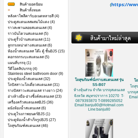
https://ww
สินค้ายอดนิยม
(
สินค้าทั้งหมด
หลังคาโพลีคาร์บอเนตหลายสี (4)
ประตูสแตนเลสผสมไม้แดง (4)
ราวสะพานลอยสแตนเลส (4)
ราวบันไดวนสแตนเลส (5)
ประตูรั้วบ้านสแตนเลส (11)
ลูกกรงหน่าต่างสแตนเลส (6)
ห้องน้ำสแตนเลส โต๊ะ ตู้ ชั้นBJS (15)
คอกรถกระบะสแตนเลส (5)
แผนที่บรรจุ (1)
วีดีโอคลิปบรรจุ (4)
Stainless steel bathroom door (9)
ประตูห้องน้ำสแตนเลส (32)
โถสุขภัณฑ์นั่งราบสแตนเลส รุ่น
โถ
โถปัสสาวะโถเดี่ยวสแตนเลส (31)
SS-B07
โถสุ
ห้างหุ้นส่วน จำกัด บรรจุสเตนเลส
รางปัสสาวะสแตนเลส รางยาว (24)
บรรจุ
จังหวัด สมุทรปราการ 10270 T-
อ่างล้างมือ-อ่างซิ้งค์สแตนเลส (23)
Emai
0879393870 T-0899285052
เครื่องครัวสแตนเลสBJS (36)
Email:banju80@Hotmail.com
ผนังห้องน้ำสแตนเลส (6)
Line:banju80
ประตูโรงภาพยนตร์BJS (1)
ประตูห้องน้ำสำเร็จรูปBJS (27)
โถสุขภัณฑ์สแตนเลส (46)