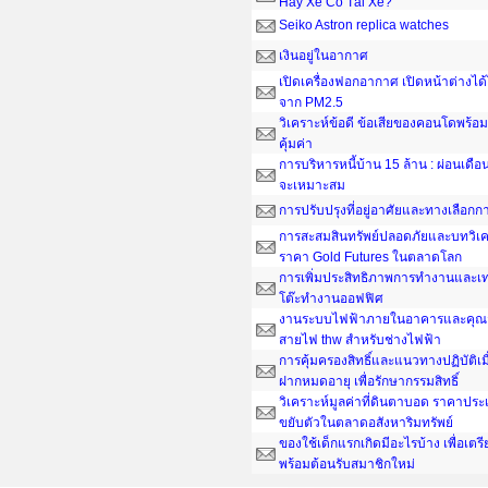
Hay Xe Có Tài Xế?
Seiko Astron replica watches
เงินอยู่ในอากาศ
เปิดเครื่องฟอกอากาศ เปิดหน้าต่างได
จาก PM2.5
วิเคราะห์ข้อดี ข้อเสียของคอนโดพร้อมอ
คุ้มค่า
การบริหารหนี้บ้าน 15 ล้าน : ผ่อนเดือน
จะเหมาะสม
การปรับปรุงที่อยู่อาศัยและทางเลือกกา
การสะสมสินทรัพย์ปลอดภัยและบทวิเค
ราคา Gold Futures ในตลาดโลก
การเพิ่มประสิทธิภาพการทำงานและเ
โต๊ะทํางานออฟฟิศ
งานระบบไฟฟ้าภายในอาคารและคุณส
สายไฟ thw สำหรับช่างไฟฟ้า
การคุ้มครองสิทธิ์และแนวทางปฏิบัติเ
ฝากหมดอายุ เพื่อรักษากรรมสิทธิ์
วิเคราะห์มูลค่าที่ดินตาบอด ราคาประ
ขยับตัวในตลาดอสังหาริมทรัพย์
ของใช้เด็กแรกเกิดมีอะไรบ้าง เพื่อเต
พร้อมต้อนรับสมาชิกใหม่