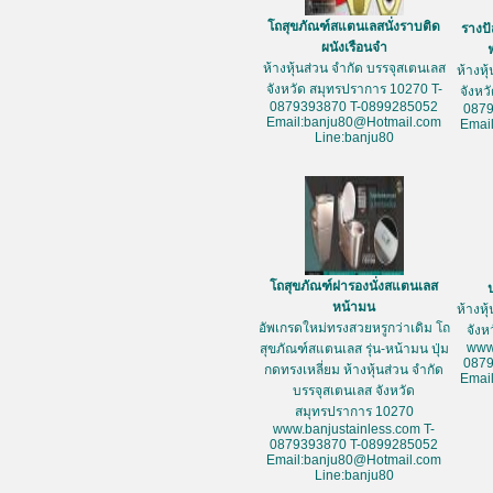
โถสุขภัณฑ์สแตนเลสนั่งราบติด
รางป
ผนังเรือนจำ
ห้างหุ้นส่วน จำกัด บรรจุสเตนเลส
ห้างหุ
จังหวัด สมุทรปราการ 10270 T-
จังหว
0879393870 T-0899285052
087
Email:banju80@Hotmail.com
Emai
Line:banju80
โถสุขภัณฑ์ฝารองนั่งสแตนเลส
หน้ามน
ห้างหุ
อัพเกรดใหม่ทรงสวยหรูกว่าเดิม โถ
จัง
www
สุขภัณฑ์สแตนเลส รุ่น-หน้ามน ปุ่ม
087
กดทรงเหลี่ยม ห้างหุ้นส่วน จำกัด
Emai
บรรจุสเตนเลส จังหวัด
สมุทรปราการ 10270
www.banjustainless.com T-
0879393870 T-0899285052
Email:banju80@Hotmail.com
Line:banju80