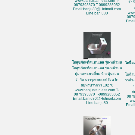
www.banjustainless.com T-
จำก
0879393870 T-0899285052
Email:banju80@Hotmail.com
www
Line:banju80
087
Emai
โถสุขภัณฑ์สแตนเลส รุ่น-หน้ามน
โถฉี่ส
โถสุขภัณฑ์สแตนเลส รุ่น-หน้ามน
ปุ่มกดทรงเหลี่ยม ห้างหุ้นส่วน
โถฉี่ส
จำกัด บรรจุสเตนเลส จังหวัด
วาล์ว-
สมุทรปราการ 10270
www.banjustainless.com T-
ส
0879393870 T-0899285052
087
Email:banju80@Hotmail.com
ww
Line:banju80
Emai