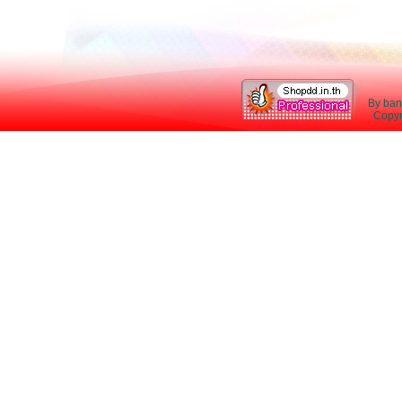
By ban
Copyri