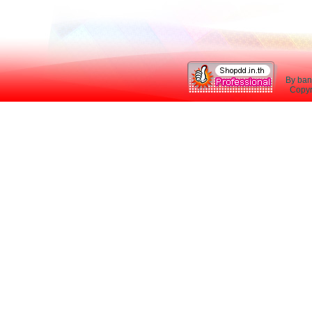
By ban
Copyri