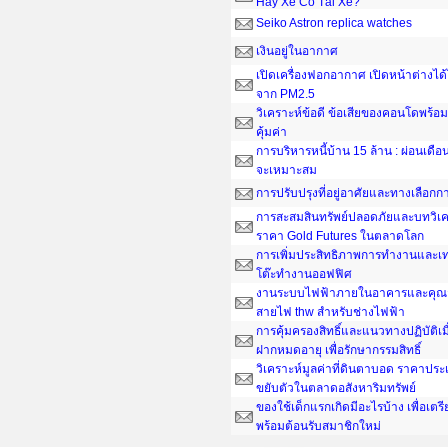
Hay Xe Có Tài Xế?
Seiko Astron replica watches
เงินอยู่ในอากาศ
เปิดเครื่องฟอกอากาศ เปิดหน้าต่างได
จาก PM2.5
วิเคราะห์ข้อดี ข้อเสียของคอนโดพร้อมอ
คุ้มค่า
การบริหารหนี้บ้าน 15 ล้าน : ผ่อนเดือน
จะเหมาะสม
การปรับปรุงที่อยู่อาศัยและทางเลือกกา
การสะสมสินทรัพย์ปลอดภัยและบทวิเค
ราคา Gold Futures ในตลาดโลก
การเพิ่มประสิทธิภาพการทำงานและเ
โต๊ะทํางานออฟฟิศ
งานระบบไฟฟ้าภายในอาคารและคุณส
สายไฟ thw สำหรับช่างไฟฟ้า
การคุ้มครองสิทธิ์และแนวทางปฏิบัติเ
ฝากหมดอายุ เพื่อรักษากรรมสิทธิ์
วิเคราะห์มูลค่าที่ดินตาบอด ราคาประ
ขยับตัวในตลาดอสังหาริมทรัพย์
ของใช้เด็กแรกเกิดมีอะไรบ้าง เพื่อเต
พร้อมต้อนรับสมาชิกใหม่