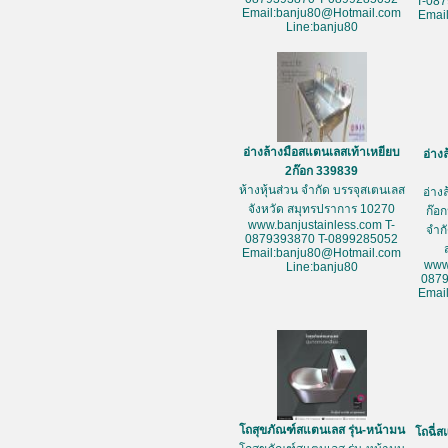
T-08
Email:banju80@Hotmail.com
Emai
Line:banju80
อ่างล้างมือสแตนเลสเท้าเหยียบ
อ่าง
2ก๊อก 339839
ห้างหุ้นส่วน จำกัด บรรจุสเตนเลส
อ่าง
จังหวัด สมุทรปราการ 10270
ก๊อก
www.banjustainless.com T-
จำก
0879393870 T-0899285052
Email:banju80@Hotmail.com
www
Line:banju80
087
Emai
โถสุขภัณฑ์สแตนเลส รุ่น-หน้ามน
โถฉี่ส