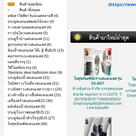
https://ww
สินค้ายอดนิยม
(
สินค้าทั้งหมด
หลังคาโพลีคาร์บอเนตหลายสี (4)
ประตูสแตนเลสผสมไม้แดง (4)
ราวสะพานลอยสแตนเลส (4)
ราวบันไดวนสแตนเลส (5)
ประตูรั้วบ้านสแตนเลส (11)
ลูกกรงหน่าต่างสแตนเลส (6)
ห้องน้ำสแตนเลส โต๊ะ ตู้ ชั้นBJS (15)
คอกรถกระบะสแตนเลส (5)
แผนที่บรรจุ (1)
วีดีโอคลิปบรรจุ (4)
Stainless steel bathroom door (9)
ประตูห้องน้ำสแตนเลส (32)
โถสุขภัณฑ์นั่งราบสแตนเลส รุ่น
โถ
โถปัสสาวะโถเดี่ยวสแตนเลส (31)
SS-B07
โถสุ
ห้างหุ้นส่วน จำกัด บรรจุสเตนเลส
รางปัสสาวะสแตนเลส รางยาว (24)
บรรจุ
จังหวัด สมุทรปราการ 10270 T-
อ่างล้างมือ-อ่างซิ้งค์สแตนเลส (23)
Emai
0879393870 T-0899285052
เครื่องครัวสแตนเลสBJS (36)
Email:banju80@Hotmail.com
ผนังห้องน้ำสแตนเลส (6)
Line:banju80
ประตูโรงภาพยนตร์BJS (1)
ประตูห้องน้ำสำเร็จรูปBJS (27)
โถสุขภัณฑ์สแตนเลส (46)