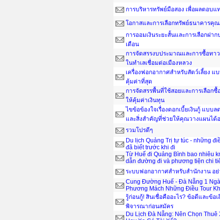
การบริหารทรัพย์มือสอง เพื่อผลตอบ
โอกาสและการเลือกทรัพย์ธนาคารคุณ
การออมเงินระยะสั้นและการเลือกฝากป
เดือน
การจัดสรรงบประมาณและการซื้อทาวน์
ในทำเลเชื่อมต่อเมืองหลวง
เครื่องฟอกอากาศสำหรับสัตว์เลี้ยง แ
คุ้มค่าที่สุด
การจัดสรรพื้นที่ใช้สอยและการเลือกซื
ให้คุ้มค่าเงินทุน
ไขข้อข้องใจเรื่องดอกเบี้ยเงินกู้ แบ
และสิ่งสำคัญที่ช่วยให้คุณวางแผนได
รวมโปรดีๆ
Du lịch Quảng Trị tự túc - những đ
đã biết trước khi đi
Từ Huế đi Quảng Bình bao nhiêu 
dẫn đường đi và phương tiện chi ti
ระบบฟอกอากาศสำหรับสำนักงาน อย่าง
Cung Đường Huế - Đà Nẵng 1 Ngà
Phương Mách Những Điều Tour Kh
รู้ก่อนกู้! สินเชื่อคืออะไร? ข้อดีและข้อเ
พิจารณาก่อนสมัคร
Du Lịch Đà Nẵng: Nên Chọn Thuê 