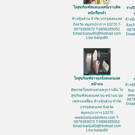
โถสุขภัณฑ์สแตนเลสนั่งราบติด
รางป
ผนังเรือนจำ
ห้างหุ้นส่วน จำกัด บรรจุสเตนเลส
ห้างหุ
จังหวัด สมุทรปราการ 10270 T-
จังหว
0879393870 T-0899285052
087
Email:banju80@Hotmail.com
Emai
Line:banju80
โถสุขภัณฑ์ฝารองนั่งสแตนเลส
หน้ามน
ห้างหุ
อัพเกรดใหม่ทรงสวยหรูกว่าเดิม โถ
จัง
www
สุขภัณฑ์สแตนเลส รุ่น-หน้ามน ปุ่ม
087
กดทรงเหลี่ยม ห้างหุ้นส่วน จำกัด
Emai
บรรจุสเตนเลส จังหวัด
สมุทรปราการ 10270
www.banjustainless.com T-
0879393870 T-0899285052
Email:banju80@Hotmail.com
Line:banju80