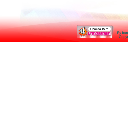
By ban
Copyri