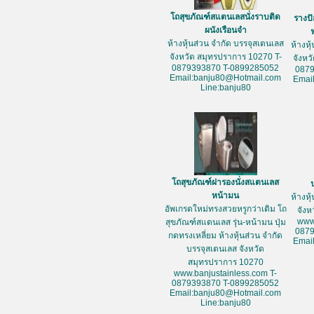
โถสุขภัณฑ์สแตนเลสนั่งราบติด
รางป
ผนังเรือนจำ
ห้างหุ้นส่วน จำกัด บรรจุสเตนเลส
ห้างหุ
จังหวัด สมุทรปราการ 10270 T-
จังหว
0879393870 T-0899285052
087
Email:banju80@Hotmail.com
Emai
Line:banju80
โถสุขภัณฑ์ฝารองนั่งสแตนเลส
หน้ามน
ห้างหุ
อัพเกรดใหม่ทรงสวยหรูกว่าเดิม โถ
จัง
www
สุขภัณฑ์สแตนเลส รุ่น-หน้ามน ปุ่ม
087
กดทรงเหลี่ยม ห้างหุ้นส่วน จำกัด
Emai
บรรจุสเตนเลส จังหวัด
สมุทรปราการ 10270
www.banjustainless.com T-
0879393870 T-0899285052
Email:banju80@Hotmail.com
Line:banju80