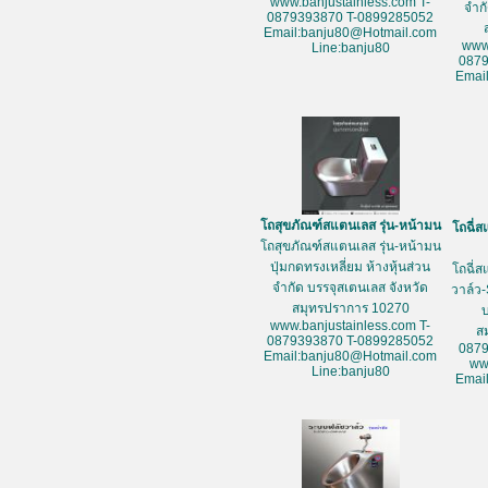
www.banjustainless.com T-
จำก
0879393870 T-0899285052
Email:banju80@Hotmail.com
www
Line:banju80
087
Emai
โถสุขภัณฑ์สแตนเลส รุ่น-หน้ามน
โถฉี่ส
โถสุขภัณฑ์สแตนเลส รุ่น-หน้ามน
ปุ่มกดทรงเหลี่ยม ห้างหุ้นส่วน
โถฉี่ส
จำกัด บรรจุสเตนเลส จังหวัด
วาล์ว-
สมุทรปราการ 10270
www.banjustainless.com T-
ส
0879393870 T-0899285052
087
Email:banju80@Hotmail.com
ww
Line:banju80
Emai