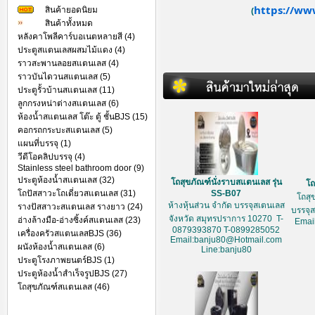
https://ww
สินค้ายอดนิยม
(
สินค้าทั้งหมด
หลังคาโพลีคาร์บอเนตหลายสี (4)
ประตูสแตนเลสผสมไม้แดง (4)
ราวสะพานลอยสแตนเลส (4)
ราวบันไดวนสแตนเลส (5)
ประตูรั้วบ้านสแตนเลส (11)
ลูกกรงหน่าต่างสแตนเลส (6)
ห้องน้ำสแตนเลส โต๊ะ ตู้ ชั้นBJS (15)
คอกรถกระบะสแตนเลส (5)
แผนที่บรรจุ (1)
วีดีโอคลิปบรรจุ (4)
Stainless steel bathroom door (9)
ประตูห้องน้ำสแตนเลส (32)
โถสุขภัณฑ์นั่งราบสแตนเลส รุ่น
โถ
โถปัสสาวะโถเดี่ยวสแตนเลส (31)
SS-B07
โถสุ
ห้างหุ้นส่วน จำกัด บรรจุสเตนเลส
รางปัสสาวะสแตนเลส รางยาว (24)
บรรจุ
จังหวัด สมุทรปราการ 10270 T-
อ่างล้างมือ-อ่างซิ้งค์สแตนเลส (23)
Emai
0879393870 T-0899285052
เครื่องครัวสแตนเลสBJS (36)
Email:banju80@Hotmail.com
ผนังห้องน้ำสแตนเลส (6)
Line:banju80
ประตูโรงภาพยนตร์BJS (1)
ประตูห้องน้ำสำเร็จรูปBJS (27)
โถสุขภัณฑ์สแตนเลส (46)