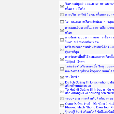
วิเคราะห์มูลค่าและแนวทางการสะสมน
เพื่อความมั่งคั่ง
การบริหารทรัพย์มือสอง เพื่อผลตอบ
โอกาสและการเลือกทรัพย์ธนาคารคุณ
การออมเงินระยะสั้นและการเลือกฝากป
เดือน
การจัดสรรงบประมาณและการซื้อทาวน์
ในทำเลเชื่อมต่อเมืองหลวง
เครื่องฟอกอากาศสำหรับสัตว์เลี้ยง แ
คุ้มค่าที่สุด
การจัดสรรพื้นที่ใช้สอยและการเลือกซื
ให้คุ้มค่าเงินทุน
ไขข้อข้องใจเรื่องดอกเบี้ยเงินกู้ แบ
และสิ่งสำคัญที่ช่วยให้คุณวางแผนได
รวมโปรดีๆ
Du lịch Quảng Trị tự túc - những đ
đã biết trước khi đi
Từ Huế đi Quảng Bình bao nhiêu 
dẫn đường đi và phương tiện chi ti
ระบบฟอกอากาศสำหรับสำนักงาน อย่าง
Cung Đường Huế - Đà Nẵng 1 Ngà
Phương Mách Những Điều Tour Kh
รู้ก่อนกู้! สินเชื่อคืออะไร? ข้อดีและข้อเ