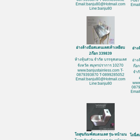
T-08
Email:banju80@Hotmail.com
Emai
Line:banju80
อ่างล้างมือสแตนเลสเท้าเหยียบ
อ่าง
2ก๊อก 339839
ห้างหุ้นส่วน จำกัด บรรจุสเตนเลส
อ่าง
จังหวัด สมุทรปราการ 10270
ก๊อก
www.banjustainless.com T-
จำก
0879393870 T-0899285052
Email:banju80@Hotmail.com
www
Line:banju80
087
Emai
โถสุขภัณฑ์สแตนเลส รุ่น-หน้ามน
โถฉี่ส