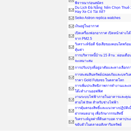
พิจารณาก่อนสมัคร
Du Lịch Đà Nẵng: Nên Chọn Thuê 
Hay Xe Có Tài Xế?
Seiko Astron replica watches
เงินอยู่ในอากาศ
เปิดเครื่องฟอกอากาศ เปิดหน้าต่างได
จาก PM2.5
วิเคราะห์ข้อดี ข้อเสียของคอนโดพร้อมอ
คุ้มค่า
การบริหารหนี้บ้าน 15 ล้าน : ผ่อนเดือน
จะเหมาะสม
การปรับปรุงที่อยู่อาศัยและทางเลือกกา
การสะสมสินทรัพย์ปลอดภัยและบทวิเค
ราคา Gold Futures ในตลาดโลก
การเพิ่มประสิทธิภาพการทำงานและเ
โต๊ะทํางานออฟฟิศ
งานระบบไฟฟ้าภายในอาคารและคุณส
สายไฟ thw สำหรับช่างไฟฟ้า
การคุ้มครองสิทธิ์และแนวทางปฏิบัติเ
ฝากหมดอายุ เพื่อรักษากรรมสิทธิ์
วิเคราะห์มูลค่าที่ดินตาบอด ราคาประ
ขยับตัวในตลาดอสังหาริมทรัพย์