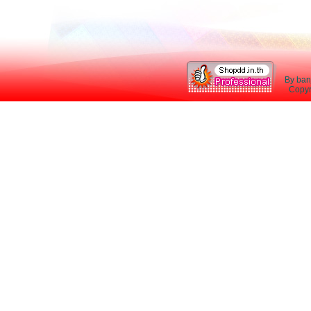
By ban
Copyri