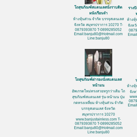
โถสุขภัณฑ์สแตนเลสนั่งราบติด
รางป
ผนังเรือนจำ
ห้างหุ้นส่วน จำกัด บรรจุสเตนเลส
ห้างหุ
จังหวัด สมุทรปราการ 10270 T-
จังหว
0879393870 T-0899285052
087
Email:banju80@Hotmail.com
Emai
Line:banju80
โถสุขภัณฑ์ฝารองนั่งสแตนเลส
หน้ามน
ห้างหุ
อัพเกรดใหม่ทรงสวยหรูกว่าเดิม โถ
จัง
www
สุขภัณฑ์สแตนเลส รุ่น-หน้ามน ปุ่ม
087
กดทรงเหลี่ยม ห้างหุ้นส่วน จำกัด
Emai
บรรจุสเตนเลส จังหวัด
สมุทรปราการ 10270
www.banjustainless.com T-
0879393870 T-0899285052
Email:banju80@Hotmail.com
Line:banju80