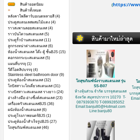
https://ww
สินค้ายอดนิยม
(
สินค้าทั้งหมด
หลังคาโพลีคาร์บอเนตหลายสี (4)
ประตูสแตนเลสผสมไม้แดง (4)
ราวสะพานลอยสแตนเลส (4)
ราวบันไดวนสแตนเลส (5)
ประตูรั้วบ้านสแตนเลส (11)
ลูกกรงหน่าต่างสแตนเลส (6)
ห้องน้ำสแตนเลส โต๊ะ ตู้ ชั้นBJS (15)
คอกรถกระบะสแตนเลส (5)
แผนที่บรรจุ (1)
วีดีโอคลิปบรรจุ (4)
Stainless steel bathroom door (9)
ประตูห้องน้ำสแตนเลส (32)
โถสุขภัณฑ์นั่งราบสแตนเลส รุ่น
โถ
โถปัสสาวะโถเดี่ยวสแตนเลส (31)
SS-B07
โถสุ
ห้างหุ้นส่วน จำกัด บรรจุสเตนเลส
รางปัสสาวะสแตนเลส รางยาว (24)
บรรจุ
จังหวัด สมุทรปราการ 10270 T-
อ่างล้างมือ-อ่างซิ้งค์สแตนเลส (23)
Emai
0879393870 T-0899285052
เครื่องครัวสแตนเลสBJS (36)
Email:banju80@Hotmail.com
ผนังห้องน้ำสแตนเลส (6)
Line:banju80
ประตูโรงภาพยนตร์BJS (1)
ประตูห้องน้ำสำเร็จรูปBJS (27)
โถสุขภัณฑ์สแตนเลส (46)