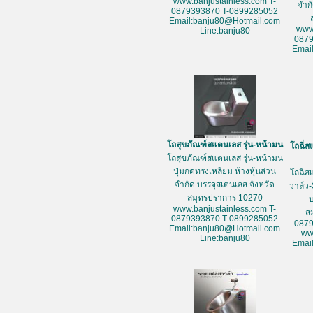
www.banjustainless.com T-
จำก
0879393870 T-0899285052
Email:banju80@Hotmail.com
www
Line:banju80
087
Emai
โถสุขภัณฑ์สแตนเลส รุ่น-หน้ามน
โถฉี่ส
โถสุขภัณฑ์สแตนเลส รุ่น-หน้ามน
ปุ่มกดทรงเหลี่ยม ห้างหุ้นส่วน
โถฉี่ส
จำกัด บรรจุสเตนเลส จังหวัด
วาล์ว-
สมุทรปราการ 10270
www.banjustainless.com T-
ส
0879393870 T-0899285052
087
Email:banju80@Hotmail.com
ww
Line:banju80
Emai