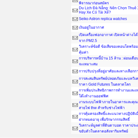
พิจารณาก่อนสมัคร
Du Lịch Đà Nẵng: Nên Chọn Thuê 
Hay Xe Có Tài Xế?
Seiko Astron replica watches
เงินอยู่ในอากาศ
เปิดเครื่องฟอกอากาศ เปิดหน้าต่างได
จาก PM2.5
วิเคราะห์ข้อดี ข้อเสียของคอนโดพร้อมอ
คุ้มค่า
การบริหารหนี้บ้าน 15 ล้าน : ผ่อนเดือน
จะเหมาะสม
การปรับปรุงที่อยู่อาศัยและทางเลือกกา
การสะสมสินทรัพย์ปลอดภัยและบทวิเค
ราคา Gold Futures ในตลาดโลก
การเพิ่มประสิทธิภาพการทำงานและเ
โต๊ะทํางานออฟฟิศ
งานระบบไฟฟ้าภายในอาคารและคุณส
สายไฟ thw สำหรับช่างไฟฟ้า
การคุ้มครองสิทธิ์และแนวทางปฏิบัติเ
ฝากหมดอายุ เพื่อรักษากรรมสิทธิ์
วิเคราะห์มูลค่าที่ดินตาบอด ราคาประ
ขยับตัวในตลาดอสังหาริมทรัพย์