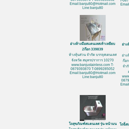
T-08
Email:banju80@Hotmail.com
Emai
Line:banju80
อ่างล้างมือสแตนเลสเท้าเหยียบ
อ่าง
2ก๊อก 339839
ห้างหุ้นส่วน จำกัด บรรจุสเตนเลส
อ่าง
จังหวัด สมุทรปราการ 10270
ก๊อก
www.banjustainless.com T-
จำก
0879393870 T-0899285052
Email:banju80@Hotmail.com
www
Line:banju80
087
Emai
โถสุขภัณฑ์สแตนเลส รุ่น-หน้ามน
โถฉี่ส