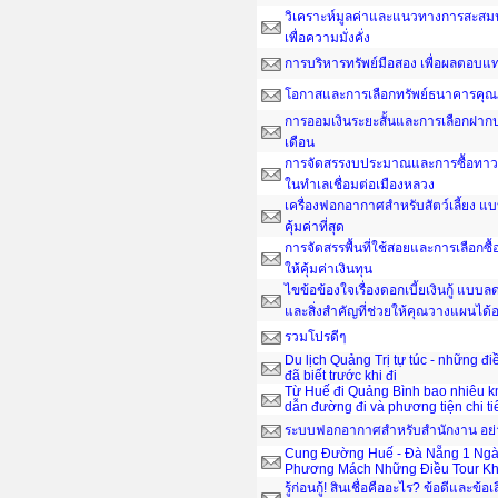
วิเคราะห์มูลค่าและแนวทางการสะสมน
เพื่อความมั่งคั่ง
การบริหารทรัพย์มือสอง เพื่อผลตอบ
โอกาสและการเลือกทรัพย์ธนาคารคุณ
การออมเงินระยะสั้นและการเลือกฝากป
เดือน
การจัดสรรงบประมาณและการซื้อทาวน์
ในทำเลเชื่อมต่อเมืองหลวง
เครื่องฟอกอากาศสำหรับสัตว์เลี้ยง แ
คุ้มค่าที่สุด
การจัดสรรพื้นที่ใช้สอยและการเลือกซื
ให้คุ้มค่าเงินทุน
ไขข้อข้องใจเรื่องดอกเบี้ยเงินกู้ แบ
และสิ่งสำคัญที่ช่วยให้คุณวางแผนได
รวมโปรดีๆ
Du lịch Quảng Trị tự túc - những đ
đã biết trước khi đi
Từ Huế đi Quảng Bình bao nhiêu 
dẫn đường đi và phương tiện chi ti
ระบบฟอกอากาศสำหรับสำนักงาน อย่าง
Cung Đường Huế - Đà Nẵng 1 Ngà
Phương Mách Những Điều Tour Kh
รู้ก่อนกู้! สินเชื่อคืออะไร? ข้อดีและข้อเ