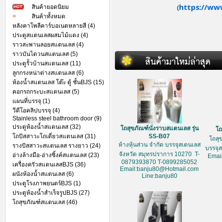
https://ww
สินค้ายอดนิยม
(
สินค้าทั้งหมด
หลังคาโพลีคาร์บอเนตหลายสี (4)
ประตูสแตนเลสผสมไม้แดง (4)
ราวสะพานลอยสแตนเลส (4)
ราวบันไดวนสแตนเลส (5)
ประตูรั้วบ้านสแตนเลส (11)
ลูกกรงหน่าต่างสแตนเลส (6)
ห้องน้ำสแตนเลส โต๊ะ ตู้ ชั้นBJS (15)
คอกรถกระบะสแตนเลส (5)
แผนที่บรรจุ (1)
วีดีโอคลิปบรรจุ (4)
Stainless steel bathroom door (9)
ประตูห้องน้ำสแตนเลส (32)
โถสุขภัณฑ์นั่งราบสแตนเลส รุ่น
โถ
โถปัสสาวะโถเดี่ยวสแตนเลส (31)
SS-B07
โถสุ
ห้างหุ้นส่วน จำกัด บรรจุสเตนเลส
รางปัสสาวะสแตนเลส รางยาว (24)
บรรจุ
จังหวัด สมุทรปราการ 10270 T-
อ่างล้างมือ-อ่างซิ้งค์สแตนเลส (23)
Emai
0879393870 T-0899285052
เครื่องครัวสแตนเลสBJS (36)
Email:banju80@Hotmail.com
ผนังห้องน้ำสแตนเลส (6)
Line:banju80
ประตูโรงภาพยนตร์BJS (1)
ประตูห้องน้ำสำเร็จรูปBJS (27)
โถสุขภัณฑ์สแตนเลส (46)