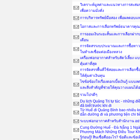
วิเคราะห์มูลค่าและแนวทางการสะสมน
เพื่อความมั่งคั่ง
การบริหารทรัพย์มือสอง เพื่อผลตอบ
โอกาสและการเลือกทรัพย์ธนาคารคุณ
การออมเงินระยะสั้นและการเลือกฝากป
เดือน
การจัดสรรงบประมาณและการซื้อทาวน์
ในทำเลเชื่อมต่อเมืองหลวง
เครื่องฟอกอากาศสำหรับสัตว์เลี้ยง แ
คุ้มค่าที่สุด
การจัดสรรพื้นที่ใช้สอยและการเลือกซื
ให้คุ้มค่าเงินทุน
ไขข้อข้องใจเรื่องดอกเบี้ยเงินกู้ แบ
และสิ่งสำคัญที่ช่วยให้คุณวางแผนได
รวมโปรดีๆ
Du lịch Quảng Trị tự túc - những đ
đã biết trước khi đi
Từ Huế đi Quảng Bình bao nhiêu 
dẫn đường đi và phương tiện chi ti
ระบบฟอกอากาศสำหรับสำนักงาน อย่าง
Cung Đường Huế - Đà Nẵng 1 Ngà
Phương Mách Những Điều Tour Kh
รู้ก่อนกู้! สินเชื่อคืออะไร? ข้อดีและข้อเ