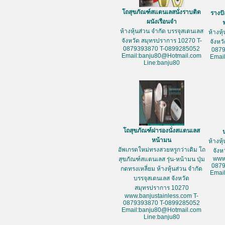
โถสุขภัณฑ์สแตนเลสนั่งราบติด
รางป
ผนังเรือนจำ
ห้างหุ้นส่วน จำกัด บรรจุสเตนเลส
ห้างหุ
จังหวัด สมุทรปราการ 10270 T-
จังหว
0879393870 T-0899285052
087
Email:banju80@Hotmail.com
Emai
Line:banju80
โถสุขภัณฑ์ฝารองนั่งสแตนเลส
หน้ามน
ห้างหุ
อัพเกรดใหม่ทรงสวยหรูกว่าเดิม โถ
จัง
www
สุขภัณฑ์สแตนเลส รุ่น-หน้ามน ปุ่ม
087
กดทรงเหลี่ยม ห้างหุ้นส่วน จำกัด
Emai
บรรจุสเตนเลส จังหวัด
สมุทรปราการ 10270
www.banjustainless.com T-
0879393870 T-0899285052
Email:banju80@Hotmail.com
Line:banju80