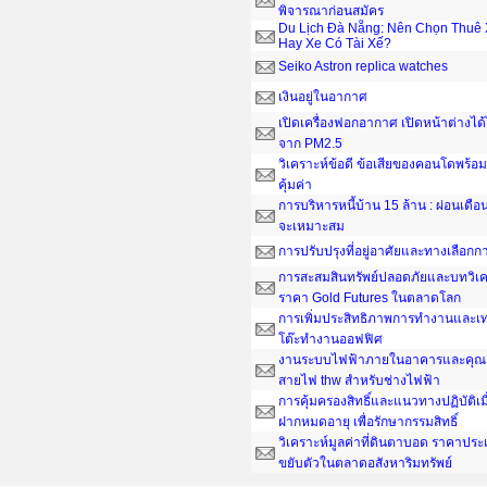
พิจารณาก่อนสมัคร
Du Lịch Đà Nẵng: Nên Chọn Thuê 
Hay Xe Có Tài Xế?
Seiko Astron replica watches
เงินอยู่ในอากาศ
เปิดเครื่องฟอกอากาศ เปิดหน้าต่างได
จาก PM2.5
วิเคราะห์ข้อดี ข้อเสียของคอนโดพร้อมอ
คุ้มค่า
การบริหารหนี้บ้าน 15 ล้าน : ผ่อนเดือน
จะเหมาะสม
การปรับปรุงที่อยู่อาศัยและทางเลือกกา
การสะสมสินทรัพย์ปลอดภัยและบทวิเค
ราคา Gold Futures ในตลาดโลก
การเพิ่มประสิทธิภาพการทำงานและเ
โต๊ะทํางานออฟฟิศ
งานระบบไฟฟ้าภายในอาคารและคุณส
สายไฟ thw สำหรับช่างไฟฟ้า
การคุ้มครองสิทธิ์และแนวทางปฏิบัติเ
ฝากหมดอายุ เพื่อรักษากรรมสิทธิ์
วิเคราะห์มูลค่าที่ดินตาบอด ราคาประ
ขยับตัวในตลาดอสังหาริมทรัพย์