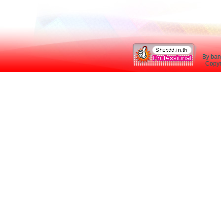
By ban
Copyri