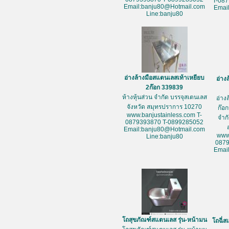
T-08
Email:banju80@Hotmail.com
Emai
Line:banju80
อ่างล้างมือสแตนเลสเท้าเหยียบ
อ่าง
2ก๊อก 339839
ห้างหุ้นส่วน จำกัด บรรจุสเตนเลส
อ่าง
จังหวัด สมุทรปราการ 10270
ก๊อก
www.banjustainless.com T-
จำก
0879393870 T-0899285052
Email:banju80@Hotmail.com
www
Line:banju80
087
Emai
โถสุขภัณฑ์สแตนเลส รุ่น-หน้ามน
โถฉี่ส