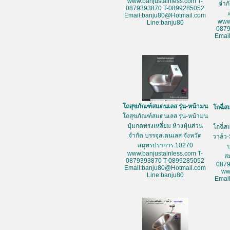
www.banjustainless.com T-
จำก
0879393870 T-0899285052
Email:banju80@Hotmail.com
www
Line:banju80
087
Emai
โถสุขภัณฑ์สแตนเลส รุ่น-หน้ามน
โถฉี่ส
โถสุขภัณฑ์สแตนเลส รุ่น-หน้ามน
ปุ่มกดทรงเหลี่ยม ห้างหุ้นส่วน
โถฉี่ส
จำกัด บรรจุสเตนเลส จังหวัด
วาล์ว-
สมุทรปราการ 10270
www.banjustainless.com T-
ส
0879393870 T-0899285052
087
Email:banju80@Hotmail.com
ww
Line:banju80
Emai