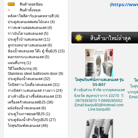
https://ww
สินค้ายอดนิยม
(
สินค้าทั้งหมด
หลังคาโพลีคาร์บอเนตหลายสี (4)
ประตูสแตนเลสผสมไม้แดง (4)
ราวสะพานลอยสแตนเลส (4)
ราวบันไดวนสแตนเลส (5)
ประตูรั้วบ้านสแตนเลส (11)
ลูกกรงหน่าต่างสแตนเลส (6)
ห้องน้ำสแตนเลส โต๊ะ ตู้ ชั้นBJS (15)
คอกรถกระบะสแตนเลส (5)
แผนที่บรรจุ (1)
วีดีโอคลิปบรรจุ (4)
Stainless steel bathroom door (9)
ประตูห้องน้ำสแตนเลส (32)
โถสุขภัณฑ์นั่งราบสแตนเลส รุ่น
โถ
โถปัสสาวะโถเดี่ยวสแตนเลส (31)
SS-B07
โถสุ
ห้างหุ้นส่วน จำกัด บรรจุสเตนเลส
รางปัสสาวะสแตนเลส รางยาว (24)
บรรจุ
จังหวัด สมุทรปราการ 10270 T-
อ่างล้างมือ-อ่างซิ้งค์สแตนเลส (23)
Emai
0879393870 T-0899285052
เครื่องครัวสแตนเลสBJS (36)
Email:banju80@Hotmail.com
ผนังห้องน้ำสแตนเลส (6)
Line:banju80
ประตูโรงภาพยนตร์BJS (1)
ประตูห้องน้ำสำเร็จรูปBJS (27)
โถสุขภัณฑ์สแตนเลส (46)