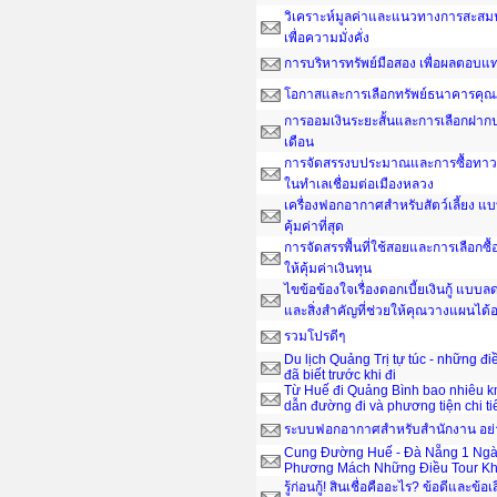
วิเคราะห์มูลค่าและแนวทางการสะสมน
เพื่อความมั่งคั่ง
การบริหารทรัพย์มือสอง เพื่อผลตอบ
โอกาสและการเลือกทรัพย์ธนาคารคุณ
การออมเงินระยะสั้นและการเลือกฝากป
เดือน
การจัดสรรงบประมาณและการซื้อทาวน์
ในทำเลเชื่อมต่อเมืองหลวง
เครื่องฟอกอากาศสำหรับสัตว์เลี้ยง แ
คุ้มค่าที่สุด
การจัดสรรพื้นที่ใช้สอยและการเลือกซื
ให้คุ้มค่าเงินทุน
ไขข้อข้องใจเรื่องดอกเบี้ยเงินกู้ แบ
และสิ่งสำคัญที่ช่วยให้คุณวางแผนได
รวมโปรดีๆ
Du lịch Quảng Trị tự túc - những đ
đã biết trước khi đi
Từ Huế đi Quảng Bình bao nhiêu 
dẫn đường đi và phương tiện chi ti
ระบบฟอกอากาศสำหรับสำนักงาน อย่าง
Cung Đường Huế - Đà Nẵng 1 Ngà
Phương Mách Những Điều Tour Kh
รู้ก่อนกู้! สินเชื่อคืออะไร? ข้อดีและข้อเ