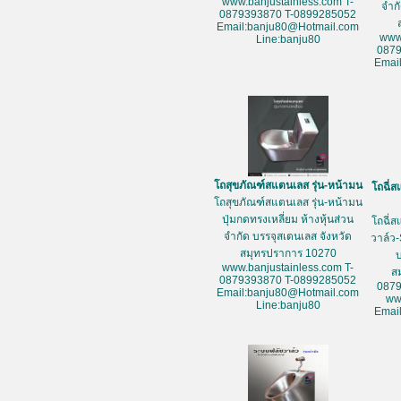
www.banjustainless.com T-
จำก
0879393870 T-0899285052
Email:banju80@Hotmail.com
www
Line:banju80
087
Emai
โถสุขภัณฑ์สแตนเลส รุ่น-หน้ามน
โถฉี่ส
โถสุขภัณฑ์สแตนเลส รุ่น-หน้ามน
ปุ่มกดทรงเหลี่ยม ห้างหุ้นส่วน
โถฉี่ส
จำกัด บรรจุสเตนเลส จังหวัด
วาล์ว-
สมุทรปราการ 10270
www.banjustainless.com T-
ส
0879393870 T-0899285052
087
Email:banju80@Hotmail.com
ww
Line:banju80
Emai