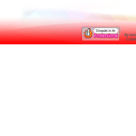
By ban
Copyri