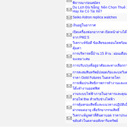
พิจารณาก่อนสมัคร
Du Lịch Đà Nẵng: Nên Chọn Thuê 
Hay Xe Có Tài Xế?
Seiko Astron replica watches
เงินอยู่ในอากาศ
เปิดเครื่องฟอกอากาศ เปิดหน้าต่างได
จาก PM2.5
วิเคราะห์ข้อดี ข้อเสียของคอนโดพร้อมอ
คุ้มค่า
การบริหารหนี้บ้าน 15 ล้าน : ผ่อนเดือน
จะเหมาะสม
การปรับปรุงที่อยู่อาศัยและทางเลือกกา
การสะสมสินทรัพย์ปลอดภัยและบทวิเค
ราคา Gold Futures ในตลาดโลก
การเพิ่มประสิทธิภาพการทำงานและเ
โต๊ะทํางานออฟฟิศ
งานระบบไฟฟ้าภายในอาคารและคุณส
สายไฟ thw สำหรับช่างไฟฟ้า
การคุ้มครองสิทธิ์และแนวทางปฏิบัติเ
ฝากหมดอายุ เพื่อรักษากรรมสิทธิ์
วิเคราะห์มูลค่าที่ดินตาบอด ราคาประ
ขยับตัวในตลาดอสังหาริมทรัพย์