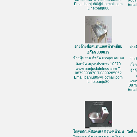
T-08
Email:banju80@Hotmail.com
Emai
Line:banju80
อ่างล้างมือสแตนเลสเท้าเหยียบ
อ่าง
2ก๊อก 339839
ห้างหุ้นส่วน จำกัด บรรจุสเตนเลส
อ่าง
จังหวัด สมุทรปราการ 10270
ก๊อก
www.banjustainless.com T-
จำก
0879393870 T-0899285052
Email:banju80@Hotmail.com
www
Line:banju80
087
Emai
โถสุขภัณฑ์สแตนเลส รุ่น-หน้ามน
โถฉี่ส