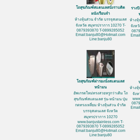
โถสุขภัณฑ์สแตนเลสนั่งราบติด
รางป
ผนังเรือนจำ
ห้างหุ้นส่วน จำกัด บรรจุสเตนเลส
ห้างหุ
จังหวัด สมุทรปราการ 10270 T-
จังหว
0879393870 T-0899285052
087
Email:banju80@Hotmail.com
Emai
Line:banju80
โถสุขภัณฑ์ฝารองนั่งสแตนเลส
หน้ามน
ห้างหุ
อัพเกรดใหม่ทรงสวยหรูกว่าเดิม โถ
จัง
www
สุขภัณฑ์สแตนเลส รุ่น-หน้ามน ปุ่ม
087
กดทรงเหลี่ยม ห้างหุ้นส่วน จำกัด
Emai
บรรจุสเตนเลส จังหวัด
สมุทรปราการ 10270
www.banjustainless.com T-
0879393870 T-0899285052
Email:banju80@Hotmail.com
Line:banju80