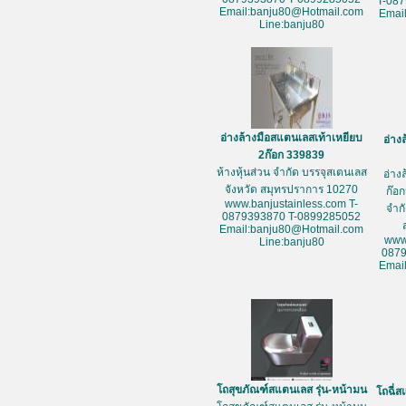
T-08
Email:banju80@Hotmail.com
Emai
Line:banju80
อ่างล้างมือสแตนเลสเท้าเหยียบ
อ่าง
2ก๊อก 339839
ห้างหุ้นส่วน จำกัด บรรจุสเตนเลส
อ่าง
จังหวัด สมุทรปราการ 10270
ก๊อก
www.banjustainless.com T-
จำก
0879393870 T-0899285052
Email:banju80@Hotmail.com
www
Line:banju80
087
Emai
โถสุขภัณฑ์สแตนเลส รุ่น-หน้ามน
โถฉี่ส