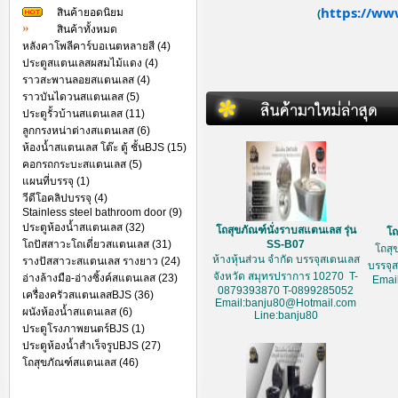
https://ww
สินค้ายอดนิยม
(
สินค้าทั้งหมด
หลังคาโพลีคาร์บอเนตหลายสี (4)
ประตูสแตนเลสผสมไม้แดง (4)
ราวสะพานลอยสแตนเลส (4)
ราวบันไดวนสแตนเลส (5)
ประตูรั้วบ้านสแตนเลส (11)
ลูกกรงหน่าต่างสแตนเลส (6)
ห้องน้ำสแตนเลส โต๊ะ ตู้ ชั้นBJS (15)
คอกรถกระบะสแตนเลส (5)
แผนที่บรรจุ (1)
วีดีโอคลิปบรรจุ (4)
Stainless steel bathroom door (9)
ประตูห้องน้ำสแตนเลส (32)
โถสุขภัณฑ์นั่งราบสแตนเลส รุ่น
โถ
โถปัสสาวะโถเดี่ยวสแตนเลส (31)
SS-B07
โถสุ
ห้างหุ้นส่วน จำกัด บรรจุสเตนเลส
รางปัสสาวะสแตนเลส รางยาว (24)
บรรจุ
จังหวัด สมุทรปราการ 10270 T-
อ่างล้างมือ-อ่างซิ้งค์สแตนเลส (23)
Emai
0879393870 T-0899285052
เครื่องครัวสแตนเลสBJS (36)
Email:banju80@Hotmail.com
ผนังห้องน้ำสแตนเลส (6)
Line:banju80
ประตูโรงภาพยนตร์BJS (1)
ประตูห้องน้ำสำเร็จรูปBJS (27)
โถสุขภัณฑ์สแตนเลส (46)