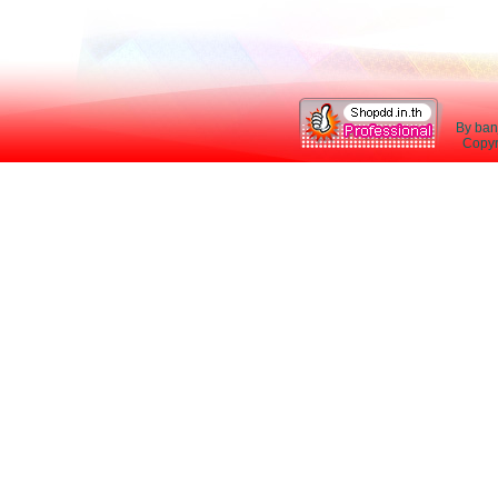
By ban
Copyri