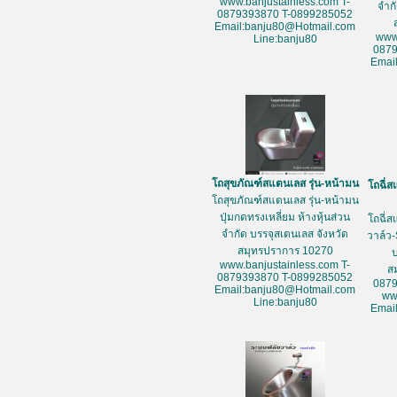
www.banjustainless.com T-
จำก
0879393870 T-0899285052
Email:banju80@Hotmail.com
www
Line:banju80
087
Emai
โถสุขภัณฑ์สแตนเลส รุ่น-หน้ามน
โถฉี่ส
โถสุขภัณฑ์สแตนเลส รุ่น-หน้ามน
ปุ่มกดทรงเหลี่ยม ห้างหุ้นส่วน
โถฉี่ส
จำกัด บรรจุสเตนเลส จังหวัด
วาล์ว-
สมุทรปราการ 10270
www.banjustainless.com T-
ส
0879393870 T-0899285052
087
Email:banju80@Hotmail.com
ww
Line:banju80
Emai