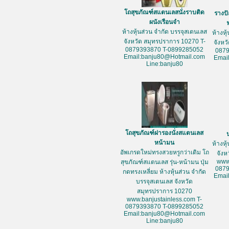
โถสุขภัณฑ์สแตนเลสนั่งราบติด
รางป
ผนังเรือนจำ
ห้างหุ้นส่วน จำกัด บรรจุสเตนเลส
ห้างหุ
จังหวัด สมุทรปราการ 10270 T-
จังหว
0879393870 T-0899285052
087
Email:banju80@Hotmail.com
Emai
Line:banju80
โถสุขภัณฑ์ฝารองนั่งสแตนเลส
หน้ามน
ห้างหุ
อัพเกรดใหม่ทรงสวยหรูกว่าเดิม โถ
จัง
www
สุขภัณฑ์สแตนเลส รุ่น-หน้ามน ปุ่ม
087
กดทรงเหลี่ยม ห้างหุ้นส่วน จำกัด
Emai
บรรจุสเตนเลส จังหวัด
สมุทรปราการ 10270
www.banjustainless.com T-
0879393870 T-0899285052
Email:banju80@Hotmail.com
Line:banju80