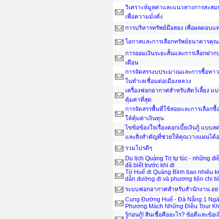
วิเคราะห์มูลค่าและแนวทางการสะสมน
เพื่อความมั่งคั่ง
การบริหารทรัพย์มือสอง เพื่อผลตอบ
โอกาสและการเลือกทรัพย์ธนาคารคุณ
การออมเงินระยะสั้นและการเลือกฝากป
เดือน
การจัดสรรงบประมาณและการซื้อทาวน์
ในทำเลเชื่อมต่อเมืองหลวง
เครื่องฟอกอากาศสำหรับสัตว์เลี้ยง แ
คุ้มค่าที่สุด
การจัดสรรพื้นที่ใช้สอยและการเลือกซื
ให้คุ้มค่าเงินทุน
ไขข้อข้องใจเรื่องดอกเบี้ยเงินกู้ แบ
และสิ่งสำคัญที่ช่วยให้คุณวางแผนได
รวมโปรดีๆ
Du lịch Quảng Trị tự túc - những đ
đã biết trước khi đi
Từ Huế đi Quảng Bình bao nhiêu 
dẫn đường đi và phương tiện chi ti
ระบบฟอกอากาศสำหรับสำนักงาน อย่าง
Cung Đường Huế - Đà Nẵng 1 Ngà
Phương Mách Những Điều Tour Kh
รู้ก่อนกู้! สินเชื่อคืออะไร? ข้อดีและข้อเ