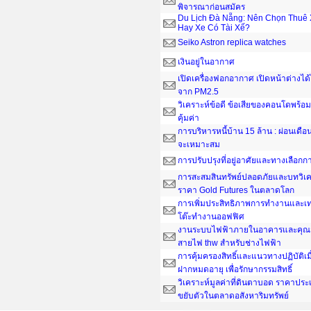
พิจารณาก่อนสมัคร
Du Lịch Đà Nẵng: Nên Chọn Thuê 
Hay Xe Có Tài Xế?
Seiko Astron replica watches
เงินอยู่ในอากาศ
เปิดเครื่องฟอกอากาศ เปิดหน้าต่างได
จาก PM2.5
วิเคราะห์ข้อดี ข้อเสียของคอนโดพร้อมอ
คุ้มค่า
การบริหารหนี้บ้าน 15 ล้าน : ผ่อนเดือน
จะเหมาะสม
การปรับปรุงที่อยู่อาศัยและทางเลือกกา
การสะสมสินทรัพย์ปลอดภัยและบทวิเค
ราคา Gold Futures ในตลาดโลก
การเพิ่มประสิทธิภาพการทำงานและเ
โต๊ะทํางานออฟฟิศ
งานระบบไฟฟ้าภายในอาคารและคุณส
สายไฟ thw สำหรับช่างไฟฟ้า
การคุ้มครองสิทธิ์และแนวทางปฏิบัติเ
ฝากหมดอายุ เพื่อรักษากรรมสิทธิ์
วิเคราะห์มูลค่าที่ดินตาบอด ราคาประ
ขยับตัวในตลาดอสังหาริมทรัพย์