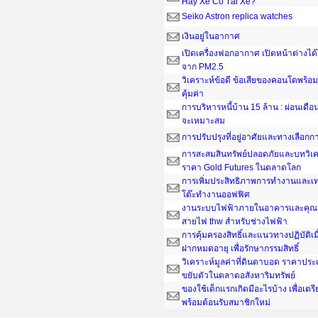
Hay Xe Có Tài Xế?
Seiko Astron replica watches
เงินอยู่ในอากาศ
เปิดเครื่องฟอกอากาศ เปิดหน้าต่างได
จาก PM2.5
วิเคราะห์ข้อดี ข้อเสียของคอนโดพร้อมอ
คุ้มค่า
การบริหารหนี้บ้าน 15 ล้าน : ผ่อนเดือน
จะเหมาะสม
การปรับปรุงที่อยู่อาศัยและทางเลือกกา
การสะสมสินทรัพย์ปลอดภัยและบทวิเค
ราคา Gold Futures ในตลาดโลก
การเพิ่มประสิทธิภาพการทำงานและเ
โต๊ะทํางานออฟฟิศ
งานระบบไฟฟ้าภายในอาคารและคุณส
สายไฟ thw สำหรับช่างไฟฟ้า
การคุ้มครองสิทธิ์และแนวทางปฏิบัติเ
ฝากหมดอายุ เพื่อรักษากรรมสิทธิ์
วิเคราะห์มูลค่าที่ดินตาบอด ราคาประ
ขยับตัวในตลาดอสังหาริมทรัพย์
ของใช้เด็กแรกเกิดมีอะไรบ้าง เพื่อเต
พร้อมต้อนรับสมาชิกใหม่