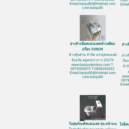
T-08
Email:banju80@Hotmail.com
Emai
Line:banju80
อ่างล้างมือสแตนเลสเท้าเหยียบ
อ่าง
2ก๊อก 339839
ห้างหุ้นส่วน จำกัด บรรจุสเตนเลส
อ่าง
จังหวัด สมุทรปราการ 10270
ก๊อก
www.banjustainless.com T-
จำก
0879393870 T-0899285052
Email:banju80@Hotmail.com
www
Line:banju80
087
Emai
โถสุขภัณฑ์สแตนเลส รุ่น-หน้ามน
โถฉี่ส